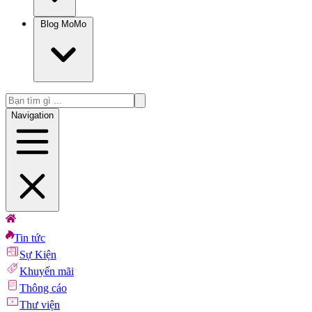
Blog MoMo
Navigation
Tin tức
Sự Kiện
Khuyến mãi
Thông cáo
Thư viện