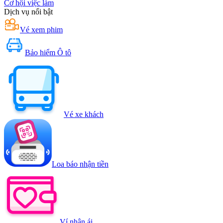
Cơ hội việc làm
Dịch vụ nổi bật
Vé xem phim
Bảo hiểm Ô tô
Vé xe khách
Loa báo nhận tiền
Ví nhân ái