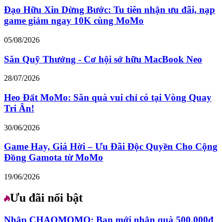
Đạo Hữu Xin Dừng Bước: Tu tiên nhận ưu đãi, nạp
game giảm ngay 10K cùng MoMo
05/08/2026
Săn Quỹ Thưởng - Cơ hội sở hữu MacBook Neo
28/07/2026
Heo Đất MoMo: Săn quà vui chỉ có tại Vòng Quay
Tri Ân!
30/06/2026
Game Hay, Giá Hời – Ưu Đãi Độc Quyền Cho Cộng
Đồng Gamota từ MoMo
19/06/2026
Ưu đãi nổi bật
Nhập CHAOMOMO: Bạn mới nhận quà 500.000đ