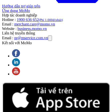
Hướng dẫn trợ giúp trên
Ứng dụng MoMo
Hợp tác doanh nghiệp
Hotline :
1900 636 652
(Phí 1.000đ/phút)
Email :
merchant.care@momo.vn
Website :
business.momo.vn
Liên hệ truyền thông
Email :
pr@mservice.com.vn
Kết nối với MoMo