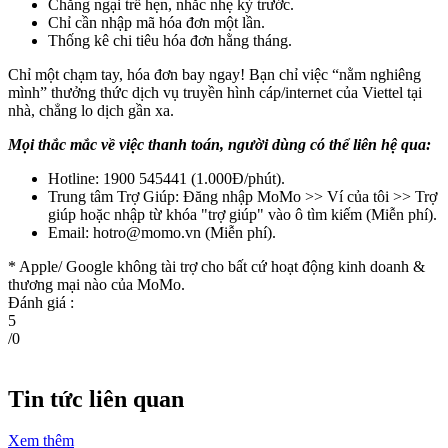
Chẳng ngại trễ hẹn, nhắc nhẹ kỳ trước.
Chỉ cần nhập mã hóa đơn một lần.
Thống kê chi tiêu hóa đơn hằng tháng.
Chỉ một chạm tay, hóa đơn bay ngay! Bạn chỉ việc “nằm nghiêng
mình” thưởng thức dịch vụ truyền hình cáp/internet của Viettel tại
nhà, chẳng lo dịch gần xa.
Mọi thắc mắc về việc thanh toán, người dùng có thể liên hệ qua:
Hotline: 1900 545441 (1.000Đ/phút).
Trung tâm Trợ Giúp: Đăng nhập MoMo >> Ví của tôi >> Trợ
giúp hoặc nhập từ khóa "trợ giúp" vào ô tìm kiếm (Miễn phí).
Email:
hotro@momo.vn
(Miễn phí).
* Apple/ Google
không tài trợ cho bất cứ hoạt động kinh doanh &
thương mại nào của MoMo.
Đánh giá :
5
/
0
Tin tức liên quan
Xem thêm