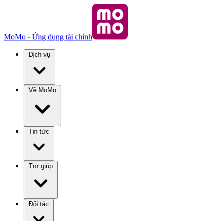
MoMo - Ứng dụng tài chính
Dịch vụ
Về MoMo
Tin tức
Trợ giúp
Đối tác