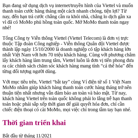
Bạn đang sử dụng dịch vụ internet/truyền hình của Viettel và muốn
thanh toán cước hàng tháng một cách nhanh chóng, tiện lợi? Từ
nay, đến hạn trả cước chẳng cần ra khỏi nhà, chẳng lo dịch gần xa
vì đã có MoMo phủ hồng toàn quốc. Mở MoMo thanh toán ngay
nhé!
Tổng Công ty Viễn thông Viettel (Viettel Telecom) là đơn vị trực
thuộc Tập đoàn Công nghiệp - Viễn thông Quân đội Viettel được
thành lập ngày 15/10/2000 là doanh nghiệp có tập khách hàng lớn
nhất Việt Nam với hơn 70 triệu khách hàng. Cùng với phương châm
lấy khách hàng làm trung tâm, Viettel luôn là đơn vị tiên phong đưa
ra các chính sách chăm sóc khách hàng mang tính “cá thể hóa” đến
từng đối tượng người dùng.
Với mục tiêu trên, Viettel “bắt tay” cùng Ví điện tử số 1 Việt Nam
MoMo nhằm giúp khách hàng thanh toán cước hàng tháng trở nên
thuận tiện nhất nhưng vẫn đảm bảo an toàn và bảo mật. Từ nay,
khách hàng Viettel trên toàn quốc không phải lo lắng trễ hạn thanh
toán hoặc phải sắp xếp thời gian để giải quyết hóa đơn, chỉ cần
chiếc điện thoại có cài MoMo, mọi việc chỉ trong tầm tay bạn nhé.
Thời gian triển khai
Bắt đầu từ tháng 11/2021