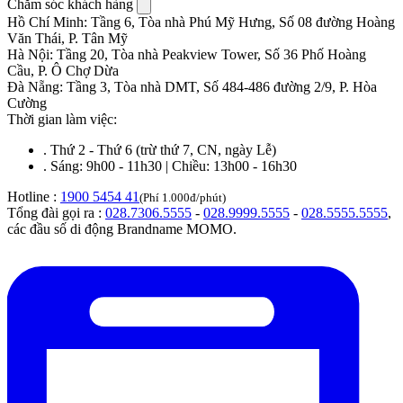
Chăm sóc khách hàng
Hồ Chí Minh
:
Tầng 6, Tòa nhà Phú Mỹ Hưng, Số 08 đường Hoàng
Văn Thái, P. Tân Mỹ
Hà Nội
:
Tầng 20, Tòa nhà Peakview Tower, Số 36 Phố Hoàng
Cầu, P. Ô Chợ Dừa
Đà Nẵng
:
Tầng 3, Tòa nhà DMT, Số 484-486 đường 2/9, P. Hòa
Cường
Thời gian làm việc:
.
Thứ 2 - Thứ 6 (trừ thứ 7, CN, ngày Lễ)
.
Sáng: 9h00 - 11h30 | Chiều: 13h00 - 16h30
Hotline :
1900 5454 41
(Phí 1.000đ/phút)
Tổng đài gọi ra :
028.7306.5555
-
028.9999.5555
-
028.5555.5555
,
các đầu số di động Brandname MOMO.