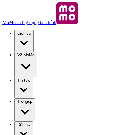
MoMo - Ứng dụng tài chính
Dịch vụ
Về MoMo
Tin tức
Trợ giúp
Đối tác