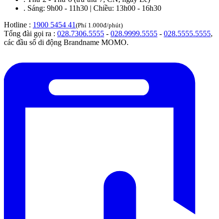
.
Sáng: 9h00 - 11h30 | Chiều: 13h00 - 16h30
Hotline :
1900 5454 41
(Phí 1.000đ/phút)
Tổng đài gọi ra :
028.7306.5555
-
028.9999.5555
-
028.5555.5555
,
các đầu số di động Brandname MOMO.