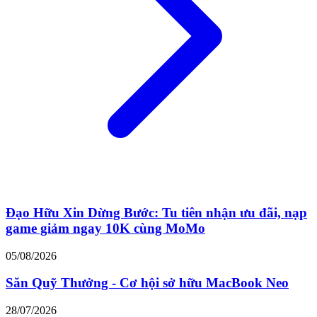
Đạo Hữu Xin Dừng Bước: Tu tiên nhận ưu đãi, nạp
game giảm ngay 10K cùng MoMo
05/08/2026
Săn Quỹ Thưởng - Cơ hội sở hữu MacBook Neo
28/07/2026