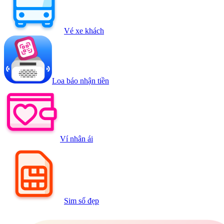
Vé xe khách
Loa báo nhận tiền
Ví nhân ái
Sim số đẹp