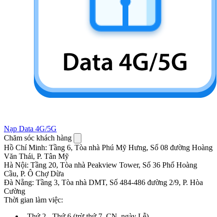
Nạp Data 4G/5G
Chăm sóc khách hàng
Hồ Chí Minh
:
Tầng 6, Tòa nhà Phú Mỹ Hưng, Số 08 đường Hoàng
Văn Thái, P. Tân Mỹ
Hà Nội
:
Tầng 20, Tòa nhà Peakview Tower, Số 36 Phố Hoàng
Cầu, P. Ô Chợ Dừa
Đà Nẵng
:
Tầng 3, Tòa nhà DMT, Số 484-486 đường 2/9, P. Hòa
Cường
Thời gian làm việc:
.
Thứ 2 - Thứ 6 (trừ thứ 7, CN, ngày Lễ)