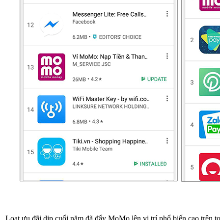
Loạt ưu đãi dịp cuối năm đã đẩy MoMo lên vị trí phổ biến cao trên t