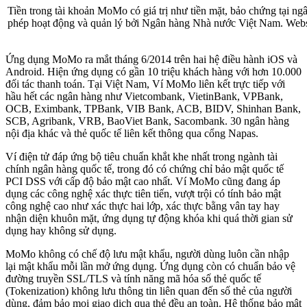
Tiền trong tài khoản MoMo có giá trị như tiền mặt, bảo chứng tại 
phép hoạt động và quản lý bởi Ngân hàng Nhà nước Việt Nam. Webs
​​Ứng dụng MoMo ra mắt tháng 6/2014 trên hai hệ điều hành iOS và
Android. Hiện ứng dụng có gần 10 triệu khách hàng với hơn 10.000
đối tác thanh toán. Tại Việt Nam, Ví MoMo liên kết trực tiếp với
hầu hết các ngân hàng như Vietcombank, VietinBank, VPBank,
OCB, Eximbank, TPBank, VIB Bank, ACB, BIDV, Shinhan Bank,
SCB, Agribank, VRB, BaoViet Bank, Sacombank. 30 ngân hàng
nội địa khác và thẻ quốc tế liên kết thông qua cổng Napas.
Ví điện tử đáp ứng bộ tiêu chuẩn khắt khe nhất trong ngành tài
chính ngân hàng quốc tế, trong đó có chứng chỉ bảo mật quốc tế
PCI DSS với cấp độ bảo mật cao nhất. Ví MoMo cũng đang áp
dụng các công nghệ xác thực tiên tiến, vượt trội có tính bảo mật
công nghệ cao như xác thực hai lớp, xác thực bằng vân tay hay
nhận diện khuôn mặt, ứng dụng tự động khóa khi quá thời gian sử
dụng hay không sử dụng.
MoMo không có chế độ lưu mật khẩu, người dùng luôn cần nhập
lại mật khẩu mỗi lần mở ứng dụng. Ứng dụng còn có chuẩn bảo vệ
đường truyền SSL/TLS và tính năng mã hóa số thẻ quốc tế
(Tokenization) không lưu thông tin liên quan đến số thẻ của người
dùng, đảm bảo mọi giao dịch qua thẻ đều an toàn. Hệ thống bảo mật