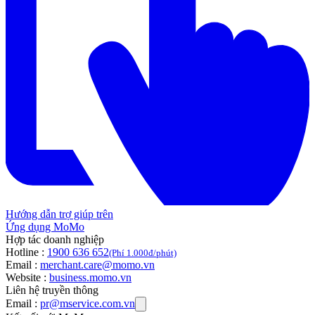
Hướng dẫn trợ giúp trên
Ứng dụng MoMo
Hợp tác doanh nghiệp
Hotline :
1900 636 652
(Phí 1.000đ/phút)
Email :
merchant.care@momo.vn
Website :
business.momo.vn
Liên hệ truyền thông
Email :
pr@mservice.com.vn