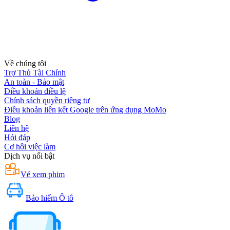
Về chúng tôi
Trợ Thủ Tài Chính
An toàn - Bảo mật
Điều khoản điều lệ
Chính sách quyền riêng tư
Điều khoản liên kết Google trên ứng dụng MoMo
Blog
Liên hệ
Hỏi đáp
Cơ hội việc làm
Dịch vụ nổi bật
Vé xem phim
Bảo hiểm Ô tô