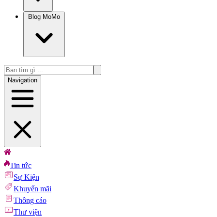
Blog MoMo
Navigation
Tin tức
Sự Kiện
Khuyến mãi
Thông cáo
Thư viện