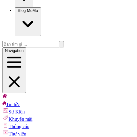
Blog MoMo
Navigation
Tin tức
Sự Kiện
Khuyến mãi
Thông cáo
Thư viện