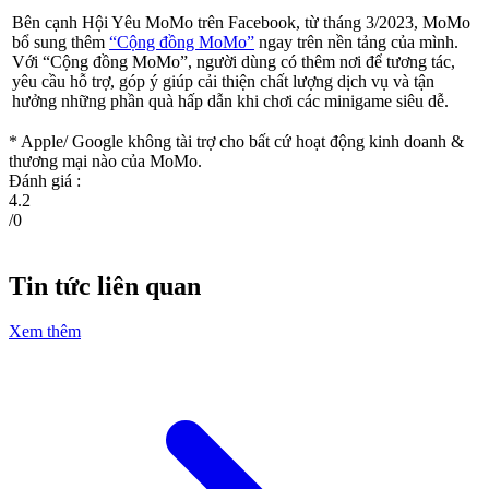
Bên cạnh Hội Yêu MoMo trên Facebook, từ tháng 3/2023, MoMo
bổ sung thêm
“Cộng đồng MoMo”
ngay trên nền tảng của mình.
Với “Cộng đồng MoMo”, người dùng có thêm nơi để tương tác,
yêu cầu hỗ trợ, góp ý giúp cải thiện chất lượng dịch vụ và tận
hưởng những phần quà hấp dẫn khi chơi các minigame siêu dễ.
* Apple/ Google
không tài trợ cho bất cứ hoạt động kinh doanh &
thương mại nào của MoMo.
Đánh giá :
4.2
/
0
Tin tức liên quan
Xem thêm