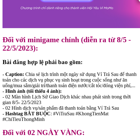
Đối với minigame chính (diễn ra từ 8/5 -
22/5/2023):
Bài đăng hợp lệ phải bao gồm:
- Caption:
Chia sẻ lịch trình một ngày sử dụng Ví Trả Sau để thanh
toán cho các dịch vụ phục vụ sinh hoạt trong cuộc sống như ăn
uống/mua sắm/giải trí/thanh toán điện nước/cắt tóc/đóng viện phí,...
- Hình ảnh (tối thiểu 4 ảnh):
- 02 Màn hình Lịch Sử Giao Dịch khác nhau phát sinh trong thời
gian 8/5- 22/5/2023
- 02 Hình dịch vụ/sản phẩm đã thanh toán bằng Ví Trả Sau
- Hashtag BẮT BUỘC
: #ViTraSau #KhongTienMat
#ChiTieuThongMinh
Đối với 02 NGÀY VÀNG: