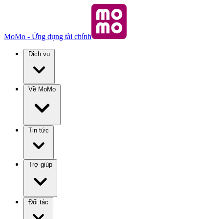
MoMo - Ứng dụng tài chính
Dịch vụ
Về MoMo
Tin tức
Trợ giúp
Đối tác