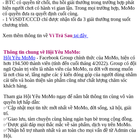
- BTC có quyền từ chối, thu hồi giải thưởng trong trường hợp phát
hiện người chơi có hành vi gian lận. Trong mọi trường hợp, MoMo
có quyền đưa ra quyết định cuối cùng.
- 1 Ví/SĐT/CCCD chỉ được nhận tối đa 3 giải thưởng trong suốt
chương trình.
Xem thêm thông tin về
Ví Trả Sau
tại đây
Thông tin chung về Hội Yêu MoMo:
Hội Yêu MoMo
- Facebook Group chính thức của MoMo, hiện có
hơn 194.500 thành viên (tính đến cuối tháng 4/2022). Group có đội
ngũ Quản trị viên là nhân viên của MoMo, ra đời với mong muốn
là nơi chia sẻ, lắng nghe các ý kiến đóng góp của người dùng nhằm
cải tiến và hoàn thiện sản phẩm cũng như chất lượng chăm sóc
khách hàng.
Tham gia Hội Yêu MoMo ngay để nắm bắt thông tin cùng vô vàn
quyền lợi hấp dẫn:
✅Cập nhật mọi tin tức mới nhất về MoMo, đời sống, xã hội, giải
trí.
✅Giao lưu, tám chuyện cùng hàng ngàn bạn bè trong cộng đồng.
✅Được giải đáp mọi thắc mắc về sản phẩm, dịch vụ trên MoMo.
✅Nhận hỗ trợ nhanh nhất và an toàn cho mọi vấn đề từ Admin của
Hội.