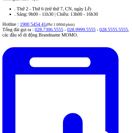
.
Thứ 2 - Thứ 6 (trừ thứ 7, CN, ngày Lễ)
.
Sáng: 9h00 - 11h30 | Chiều: 13h00 - 16h30
Hotline :
1900 5454 41
(Phí 1.000đ/phút)
Tổng đài gọi ra :
028.7306.5555
-
028.9999.5555
-
028.5555.5555
,
các đầu số di động Brandname MOMO.