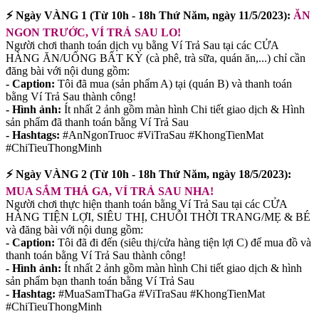
⚡ Ngày VÀNG 1 (Từ 10h - 18h Thứ Năm, ngày 11/5/2023):
ĂN
NGON TRƯỚC, VÍ TRẢ SAU LO!
Người chơi thanh toán dịch vụ bằng Ví Trả Sau tại các CỬA
HÀNG ĂN/UỐNG BẤT KỲ (cà phê, trà sữa, quán ăn,...) chỉ cần
đăng bài với nội dung gồm:
- Caption:
Tôi đã mua (sản phẩm A) tại (quán B) và thanh toán
bằng Ví Trả Sau thành công!
- Hình ảnh:
Ít nhất 2 ảnh gồm màn hình Chi tiết giao dịch & Hình
sản phẩm đã thanh toán bằng Ví Trả Sau
- Hashtags:
#AnNgonTruoc #ViTraSau #KhongTienMat
#ChiTieuThongMinh
⚡ Ngày VÀNG 2 (Từ 10h - 18h Thứ Năm, ngày 18/5/2023):
MUA SẮM THẢ GA, VÍ TRẢ SAU NHA!
Người chơi thực hiện thanh toán bằng Ví Trả Sau tại các CỬA
HÀNG TIỆN LỢI, SIÊU THỊ, CHUỖI THỜI TRANG/MẸ & BÉ
và đăng bài với nội dung gồm:
- Caption:
Tôi đã đi đến (siêu thị/cửa hàng tiện lợi C) để mua đồ và
thanh toán bằng Ví Trả Sau thành công!
- Hình ảnh:
Ít nhất 2 ảnh gồm màn hình Chi tiết giao dịch & hình
sản phẩm bạn thanh toán bằng Ví Trả Sau
- Hashtag:
#MuaSamThaGa #ViTraSau #KhongTienMat
#ChiTieuThongMinh