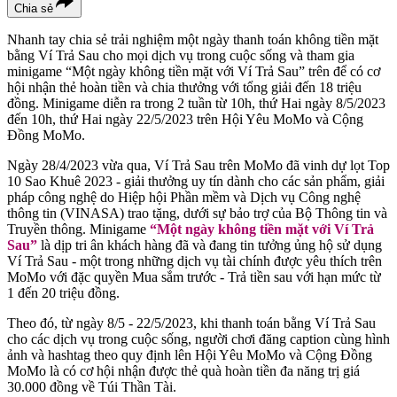
Chia sẻ
Nhanh tay chia sẻ trải nghiệm một ngày thanh toán không tiền mặt
bằng Ví Trả Sau cho mọi dịch vụ trong cuộc sống và tham gia
minigame “Một ngày không tiền mặt với Ví Trả Sau” trên để có cơ
hội nhận thẻ hoàn tiền và chia thưởng với tổng giải đến 18 triệu
đồng. Minigame diễn ra trong 2 tuần từ 10h, thứ Hai ngày 8/5/2023
đến 10h, thứ Hai ngày 22/5/2023 trên Hội Yêu MoMo và Cộng
Đồng MoMo.
Ngày 28/4/2023 vừa qua, Ví Trả Sau trên MoMo đã vinh dự lọt Top
10 Sao Khuê 2023 - giải thưởng uy tín dành cho các sản phẩm, giải
pháp công nghệ do Hiệp hội Phần mềm và Dịch vụ Công nghệ
thông tin (VINASA) trao tặng, dưới sự bảo trợ của Bộ Thông tin và
Truyền thông. Minigame
“Một ngày không tiền mặt với Ví Trả
Sau”
là dịp tri ân khách hàng đã và đang tin tưởng ủng hộ sử dụng
Ví Trả Sau - một trong những dịch vụ tài chính được yêu thích trên
MoMo với đặc quyền Mua sắm trước - Trả tiền sau với hạn mức từ
1 đến 20 triệu đồng.
Theo đó, từ ngày 8/5 - 22/5/2023, khi thanh toán bằng Ví Trả Sau
cho các dịch vụ trong cuộc sống, người chơi đăng caption cùng hình
ảnh và hashtag theo quy định lên Hội Yêu MoMo và Cộng Đồng
MoMo là có cơ hội nhận được thẻ quà hoàn tiền đa năng trị giá
30.000 đồng về Túi Thần Tài.