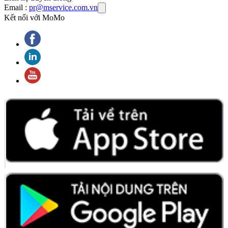
Email :
pr@mservice.com.vn
Kết nối với MoMo