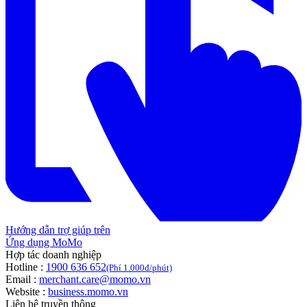
Hướng dẫn trợ giúp trên
Ứng dụng MoMo
Hợp tác doanh nghiệp
Hotline :
1900 636 652
(Phí 1.000đ/phút)
Email :
merchant.care@momo.vn
Website :
business.momo.vn
Liên hệ truyền thông