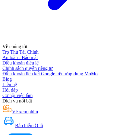
Về chúng tôi
Trợ Thủ Tài Chính
An toàn - Bảo mật
Điều khoản điều lệ
Chính sách quyền riêng tư
Điều khoản liên kết Google trên ứng dụng MoMo
Blog
Liên hệ
Hỏi đáp
Cơ hội việc làm
Dịch vụ nổi bật
Vé xem phim
Bảo hiểm Ô tô