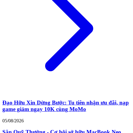
Đạo Hữu Xin Dừng Bước: Tu tiên nhận ưu đãi, nạp
game giảm ngay 10K cùng MoMo
05/08/2026
Săn Quỹ Thưởng - Cơ hội sở hữu MacBook Neo