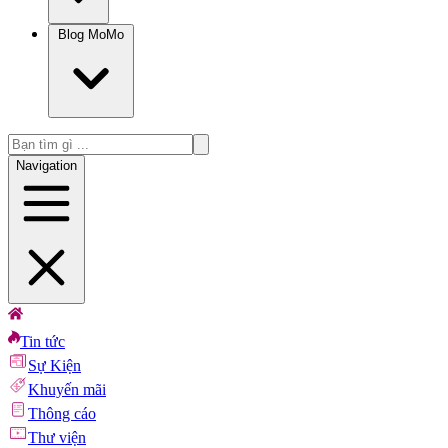
Blog MoMo
Navigation
Tin tức
Sự Kiện
Khuyến mãi
Thông cáo
Thư viện