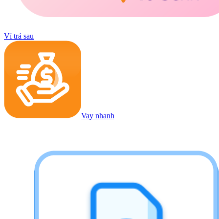
Ví trả sau
Vay nhanh