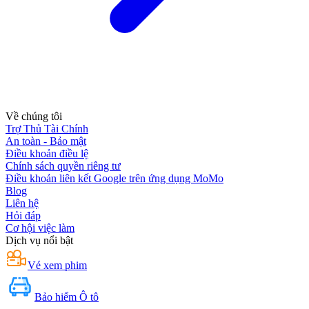
Về chúng tôi
Trợ Thủ Tài Chính
An toàn - Bảo mật
Điều khoản điều lệ
Chính sách quyền riêng tư
Điều khoản liên kết Google trên ứng dụng MoMo
Blog
Liên hệ
Hỏi đáp
Cơ hội việc làm
Dịch vụ nổi bật
Vé xem phim
Bảo hiểm Ô tô