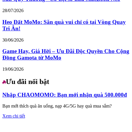
28/07/2026
Heo Đất MoMo: Săn quà vui chỉ có tại Vòng Quay
Tri Ân!
30/06/2026
Game Hay, Giá Hời – Ưu Đãi Độc Quyền Cho Cộng
Đồng Gamota từ MoMo
19/06/2026
Ưu đãi nổi bật
Nhập CHAOMOMO: Bạn mới nhận quà 500.000đ
Bạn mới thích quà ăn uống, nạp 4G/5G hay quà mua sắm?
Xem chi tiết