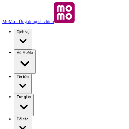
MoMo - Ứng dụng tài chính
Dịch vụ
Về MoMo
Tin tức
Trợ giúp
Đối tác