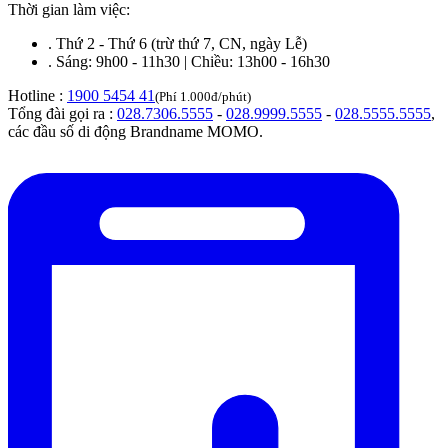
Thời gian làm việc:
.
Thứ 2 - Thứ 6 (trừ thứ 7, CN, ngày Lễ)
.
Sáng: 9h00 - 11h30 | Chiều: 13h00 - 16h30
Hotline :
1900 5454 41
(Phí 1.000đ/phút)
Tổng đài gọi ra :
028.7306.5555
-
028.9999.5555
-
028.5555.5555
,
các đầu số di động Brandname MOMO.