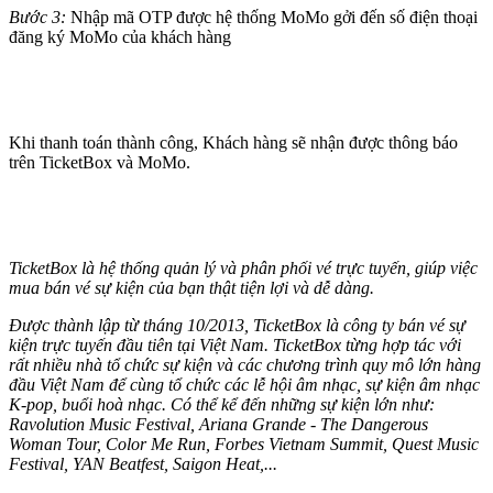
Bước 3:
Nhập mã OTP được hệ thống MoMo gởi đến số điện thoại
đăng ký MoMo của khách hàng
Khi thanh toán thành công, Khách hàng sẽ nhận được thông báo
trên TicketBox và MoMo.
TicketBox là hệ thống quản lý và phân phối vé trực tuyến, giúp việc
mua bán vé sự kiện của bạn thật tiện lợi và dễ dàng.
Được thành lập từ tháng 10/2013, TicketBox là công ty bán vé sự
kiện trực tuyến đầu tiên tại Việt Nam. TicketBox từng hợp tác với
rất nhiều nhà tổ chức sự kiện và các chương trình quy mô lớn hàng
đầu Việt Nam để cùng tổ chức các lễ hội âm nhạc, sự kiện âm nhạc
K-pop, buổi hoà nhạc. Có thể kể đến những sự kiện lớn như:
Ravolution Music Festival, Ariana Grande - The Dangerous
Woman Tour, Color Me Run, Forbes Vietnam Summit, Quest Music
Festival, YAN Beatfest, Saigon Heat,...