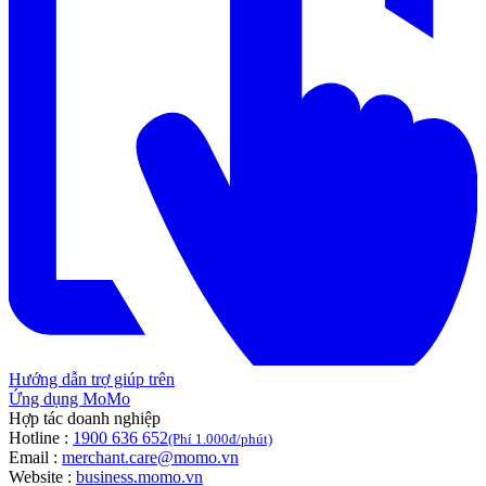
Hướng dẫn trợ giúp trên
Ứng dụng MoMo
Hợp tác doanh nghiệp
Hotline :
1900 636 652
(Phí 1.000đ/phút)
Email :
merchant.care@momo.vn
Website :
business.momo.vn