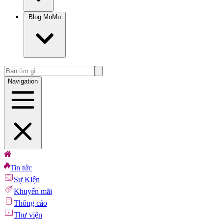
Blog MoMo
Navigation
Tin tức
Sự Kiện
Khuyến mãi
Thông cáo
Thư viện