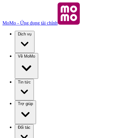
MoMo - Ứng dụng tài chính
Dịch vụ
Về MoMo
Tin tức
Trợ giúp
Đối tác