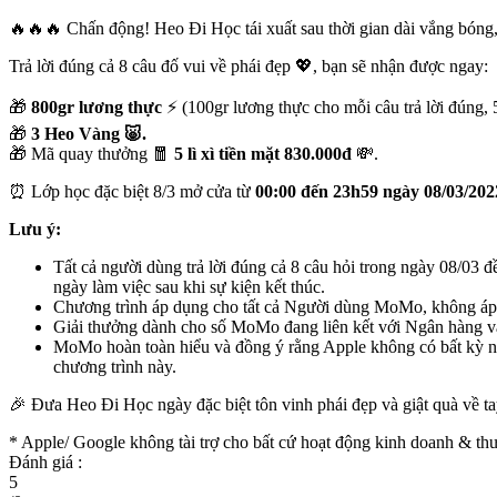
🔥🔥🔥 Chấn động! Heo Đi Học tái xuất sau thời gian dài vắng bóng
Trả lời đúng cả 8 câu đố vui về phái đẹp 💖, bạn sẽ nhận được ngay:
🎁
800gr lương thực
⚡️ (100gr lương thực cho mỗi câu trả lời đúng, 
🎁
3 Heo Vàng 🐷.
🎁 Mã quay thưởng 🧧
5 lì xì tiền mặt 830.000đ
💸.
⏰ Lớp học đặc biệt 8/3 mở cửa từ
00:00 đến 23h59 ngày 08/03/202
Lưu ý:
Tất cả người dùng trả lời đúng cả 8 câu hỏi trong ngày 08/03
ngày làm việc sau khi sự kiện kết thúc.
Chương trình áp dụng cho tất cả Người dùng MoMo, không á
Giải thưởng dành cho số MoMo đang liên kết với Ngân hàng và 
MoMo hoàn toàn hiểu và đồng ý rằng Apple không có bất kỳ ng
chương trình này.
🎉 Đưa Heo Đi Học ngày đặc biệt tôn vinh phái đẹp và giật quà về ta
* Apple/ Google
không tài trợ cho bất cứ hoạt động kinh doanh & 
Đánh giá :
5