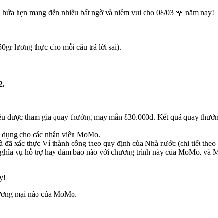
, hứa hẹn mang đến nhiều bất ngờ và niềm vui cho 08/03 🌹 năm nay!
50gr lương thực cho mỗi câu trả lời sai).
2.
 đều được tham gia quay thưởng may mắn 830.000đ. Kết quả quay thưởn
p dụng cho các nhân viên MoMo.
đã xác thực Ví thành công theo quy định của Nhà nước (chi tiết theo 
hĩa vụ hỗ trợ hay đảm bảo nào với chương trình này của MoMo, và Mo
y!
thương mại nào của MoMo.