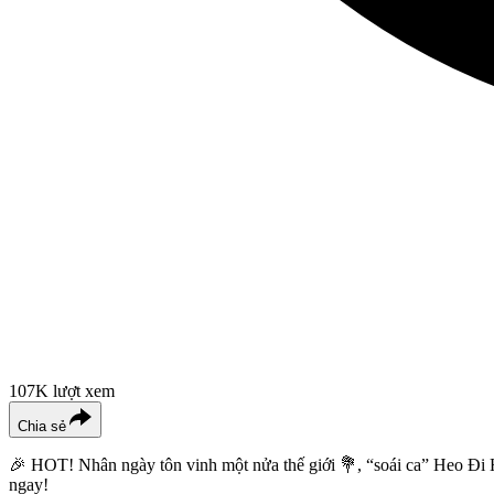
107K
lượt xem
Chia sẻ
🎉 HOT! Nhân ngày tôn vinh một nửa thế giới 💐, “soái ca” Heo Đi Họ
ngay!