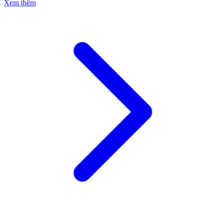
Xem thêm