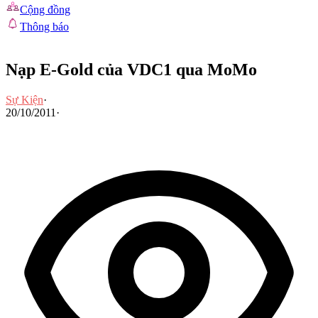
Cộng đồng
Thông báo
Nạp E-Gold của VDC1 qua MoMo
Sự Kiện
·
20/10/2011
·