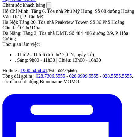
Chăm sóc khách hàng
Hồ Chí Minh
:
Tầng 6, Tòa nhà Phú Mỹ Hưng, Số 08 đường Hoàng
Văn Thái, P. Tân Mỹ
Hà Nội
:
Tầng 20, Tòa nhà Peakview Tower, Số 36 Phố Hoàng
Cầu, P. Ô Chợ Dừa
Đà Nẵng
:
Tầng 3, Tòa nhà DMT, Số 484-486 đường 2/9, P. Hòa
Cường
Thời gian làm việc:
.
Thứ 2 - Thứ 6 (trừ thứ 7, CN, ngày Lễ)
.
Sáng: 9h00 - 11h30 | Chiều: 13h00 - 16h30
Hotline :
1900 5454 41
(Phí 1.000đ/phút)
Tổng đài gọi ra :
028.7306.5555
-
028.9999.5555
-
028.5555.5555
,
các đầu số di động Brandname MOMO.