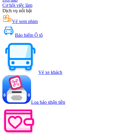
Cơ hội việc làm
Dịch vụ nổi bật
Vé xem phim
Bảo hiểm Ô tô
Vé xe khách
Loa báo nhận tiền