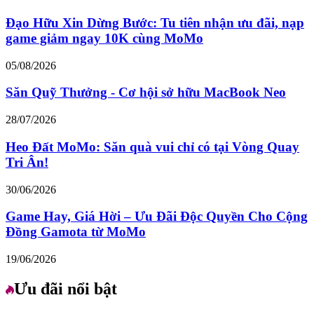
Đạo Hữu Xin Dừng Bước: Tu tiên nhận ưu đãi, nạp
game giảm ngay 10K cùng MoMo
05/08/2026
Săn Quỹ Thưởng - Cơ hội sở hữu MacBook Neo
28/07/2026
Heo Đất MoMo: Săn quà vui chỉ có tại Vòng Quay
Tri Ân!
30/06/2026
Game Hay, Giá Hời – Ưu Đãi Độc Quyền Cho Cộng
Đồng Gamota từ MoMo
19/06/2026
Ưu đãi nổi bật