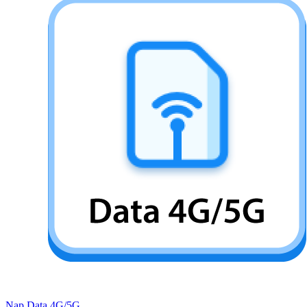
Nạp Data 4G/5G