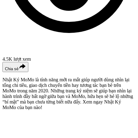
4.5K
lượt xem
Chia sẻ
Nhật Ký MoMo là tính năng mới ra mắt giúp người dùng nhìn lại
tổng chi tiêu, giao dịch chuyển tiền hay tương tác bạn bè trên
MoMo trong năm 2020. Những trang kỷ niệm sẽ giúp bạn nhìn lại
hành trình đầy bất ngờ giữa bạn và MoMo, hứa hẹn sẽ hé lộ những
“bí mật” mà bạn chưa từng biết nữa đấy. Xem ngay Nhật Ký
MoMo của bạn nào!