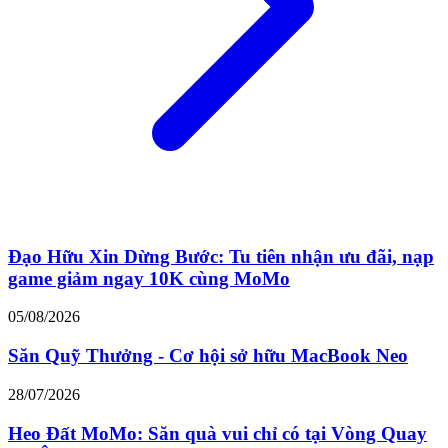
Đạo Hữu Xin Dừng Bước: Tu tiên nhận ưu đãi, nạp
game giảm ngay 10K cùng MoMo
05/08/2026
Săn Quỹ Thưởng - Cơ hội sở hữu MacBook Neo
28/07/2026
Heo Đất MoMo: Săn quà vui chỉ có tại Vòng Quay