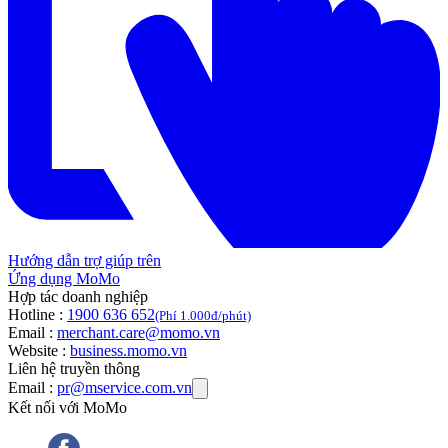
Hướng dẫn trợ giúp trên
Ứng dụng MoMo
Hợp tác doanh nghiệp
Hotline :
1900 636 652
(Phí 1.000đ/phút)
Email :
merchant.care@momo.vn
Website :
business.momo.vn
Liên hệ truyền thông
Email :
pr@mservice.com.vn
Kết nối với MoMo