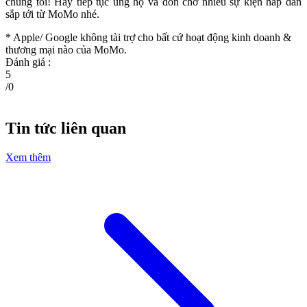
chúng tôi! Hãy tiếp tục ủng hộ và đón chờ nhiều sự kiện hấp dẫn
sắp tới từ MoMo nhé.
* Apple/ Google
không tài trợ cho bất cứ hoạt động kinh doanh &
thương mại nào của MoMo.
Đánh giá :
5
/
0
Tin tức liên quan
Xem thêm