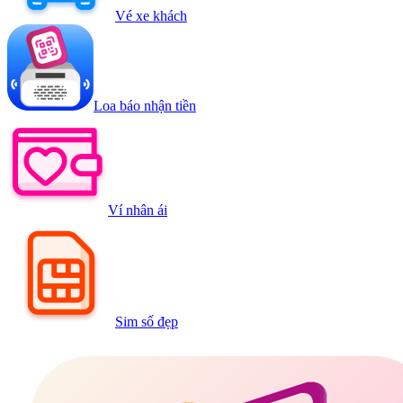
Vé xe khách
Loa báo nhận tiền
Ví nhân ái
Sim số đẹp