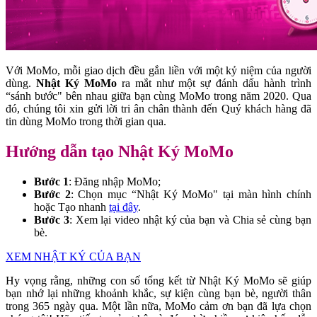
Với MoMo, mỗi giao dịch đều gắn liền với một kỷ niệm của người
dùng.
Nhật Ký MoMo
ra mắt như một sự đánh dấu hành trình
“sánh bước" bên nhau giữa bạn cùng MoMo trong năm 2020. Qua
đó, chúng tôi xin gửi lời tri ân chân thành đến Quý khách hàng đã
tin dùng MoMo trong thời gian qua.
Hướng dẫn tạo Nhật Ký MoMo
Bước 1
: Đăng nhập MoMo;
Bước 2
: Chọn mục “Nhật Ký MoMo" tại màn hình chính
hoặc Tạo nhanh
tại đây
.
Bước 3
: Xem lại video nhật ký của bạn và Chia sẻ cùng bạn
bè.
XEM NHẬT KÝ CỦA BẠN
Hy vọng rằng, những con số tổng kết từ Nhật Ký MoMo sẽ giúp
bạn nhớ lại những khoảnh khắc, sự kiện cùng bạn bè, người thân
trong 365 ngày qua. Một lần nữa, MoMo cảm ơn bạn đã lựa chọn