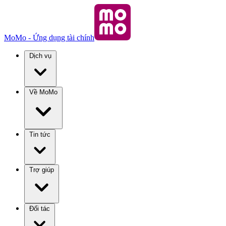
MoMo - Ứng dụng tài chính
Dịch vụ
Về MoMo
Tin tức
Trợ giúp
Đối tác