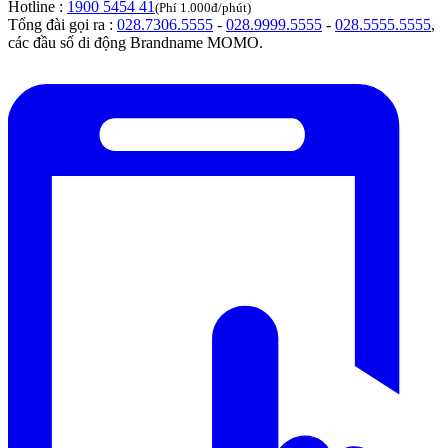
Hotline :
1900 5454 41
(Phí 1.000đ/phút)
Tổng đài gọi ra :
028.7306.5555
-
028.9999.5555
-
028.5555.5555
,
các đầu số di động Brandname MOMO.