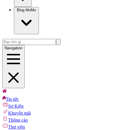
Blog MoMo
Navigation
Tin tức
Sự Kiện
Khuyến mãi
Thông cáo
Thư viện