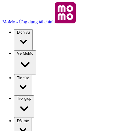
MoMo - Ứng dụng tài chính
Dịch vụ
Về MoMo
Tin tức
Trợ giúp
Đối tác