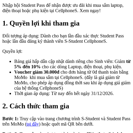
Nhập hội Student Pass để nhận được ưu đãi khi mua sắm laptop,
điện thoại hoặc phụ kiện tại CellphoneS. Xem ngay!
1. Quyền lợi khi tham gia
Đối tượng áp dụng: Dành cho bạn lần đầu xác thực Student Pass
hoặc lần đầu đăng ký thành viên S-Student CellphoneS.
Quyền lợi:
Bảng giá hấp dẫn cập nhật dành riêng cho Sinh viên: Giảm
từ
5% đến 10%
cho các dòng Laptop, điện thoại, phụ kiện.
Voucher giảm 30.000đ
cho đơn hàng từ 0đ thanh toán bằng
MoMo khi mua sắm tại CellphoneS. (đây là giá giảm từ
MoMo, cho phép áp dụng đồng thời sau khi áp dụng giá giảm
của hệ thống CellphoneS)
Thời gian áp dụng: Từ nay đến hết ngày 31/12/2026.
2. Cách thức tham gia
Bước 1:
Truy cập vào trang chương trình S-Student và Student Pass
trên MoMo (
tại đây
) hoặc quét mã QR bên dưới.