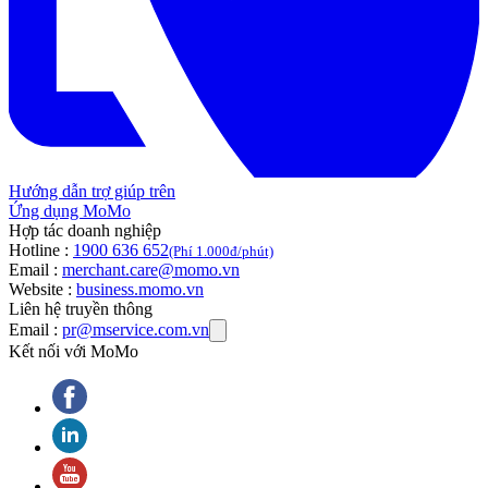
Hướng dẫn trợ giúp trên
Ứng dụng MoMo
Hợp tác doanh nghiệp
Hotline :
1900 636 652
(Phí 1.000đ/phút)
Email :
merchant.care@momo.vn
Website :
business.momo.vn
Liên hệ truyền thông
Email :
pr@mservice.com.vn
Kết nối với MoMo