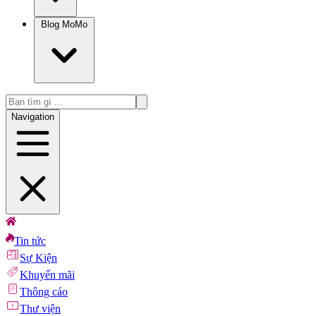
Blog MoMo
Navigation
Tin tức
Sự Kiện
Khuyến mãi
Thông cáo
Thư viện