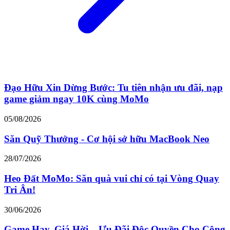
Đạo Hữu Xin Dừng Bước: Tu tiên nhận ưu đãi, nạp
game giảm ngay 10K cùng MoMo
05/08/2026
Săn Quỹ Thưởng - Cơ hội sở hữu MacBook Neo
28/07/2026
Heo Đất MoMo: Săn quà vui chỉ có tại Vòng Quay
Tri Ân!
30/06/2026
Game Hay, Giá Hời – Ưu Đãi Độc Quyền Cho Cộng