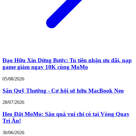
Đạo Hữu Xin Dừng Bước: Tu tiên nhận ưu đãi, nạp
game giảm ngay 10K cùng MoMo
05/08/2026
Săn Quỹ Thưởng - Cơ hội sở hữu MacBook Neo
28/07/2026
Heo Đất MoMo: Săn quà vui chỉ có tại Vòng Quay
Tri Ân!
30/06/2026