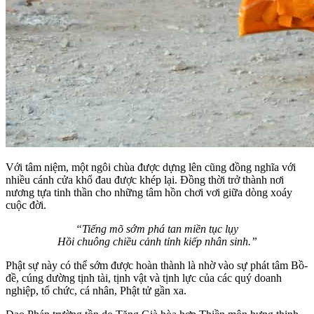
Với tâm niệm, một ngôi chùa được dựng lên cũng đồng nghĩa với
nhiều cánh cửa khổ đau được khép lại. Đồng thời trở thành nơi
nương tựa tinh thần cho những tâm hồn chơi vơi giữa dòng xoáy
cuộc đời.
“Tiếng mõ sớm phá tan miền tục lụy
Hồi chuông chiều cảnh tỉnh kiếp nhân sinh.”
Phật sự này có thể sớm được hoàn thành là nhờ vào sự phát tâm Bồ-
đề, cúng dường tịnh tài, tịnh vật và tịnh lực của các quý doanh
nghiệp, tổ chức, cá nhân, Phật tử gần xa.