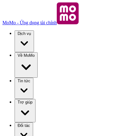
MoMo - Ứng dụng tài chính
Dịch vụ
Về MoMo
Tin tức
Trợ giúp
Đối tác