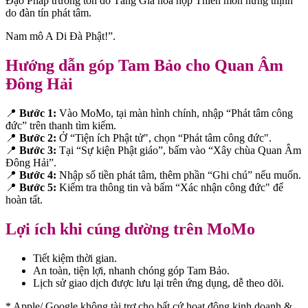
Đạo Pháp trường tồn do Tăng Già hòa hợp Thiền môn hưng thịnh
do đàn tín phát tâm.
Nam mô A Di Đà Phật!”.
Hướng dẫn góp Tam Bảo cho Quan Âm
Đông Hải
📍
Bước 1:
Vào MoMo, tại màn hình chính, nhập “Phát tâm công
đức” trên thanh tìm kiếm.
📍
Bước 2:
Ở “Tiện ích Phật tử", chọn “Phát tâm công đức".
📍
Bước 3:
Tại “Sự kiện Phật giáo”, bấm vào “Xây chùa Quan Âm
Đông Hải”.
📍
Bước 4:
Nhập số tiền phát tâm, thêm phần “Ghi chú” nếu muốn.
📍
Bước 5:
Kiểm tra thông tin và bấm “Xác nhận công đức" để
hoàn tất.
Lợi ích khi cúng dường trên MoMo
Tiết kiệm thời gian.
An toàn, tiện lợi, nhanh chóng góp Tam Bảo.
Lịch sử giao dịch được lưu lại trên ứng dụng, dễ theo dõi.
* Apple/ Google
không tài trợ cho bất cứ hoạt động kinh doanh &