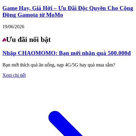
Game Hay, Giá Hời – Ưu Đãi Độc Quyền Cho Cộng
Đồng Gamota từ MoMo
19/06/2026
Ưu đãi nổi bật
Nhập CHAOMOMO: Bạn mới nhận quà 500.000đ
Bạn mới thích quà ăn uống, nạp 4G/5G hay quà mua sắm?
Xem chi tiết