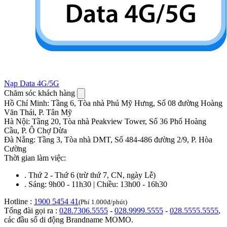
Nạp Data 4G/5G
Chăm sóc khách hàng
Hồ Chí Minh
:
Tầng 6, Tòa nhà Phú Mỹ Hưng, Số 08 đường Hoàng
Văn Thái, P. Tân Mỹ
Hà Nội
:
Tầng 20, Tòa nhà Peakview Tower, Số 36 Phố Hoàng
Cầu, P. Ô Chợ Dừa
Đà Nẵng
:
Tầng 3, Tòa nhà DMT, Số 484-486 đường 2/9, P. Hòa
Cường
Thời gian làm việc:
.
Thứ 2 - Thứ 6 (trừ thứ 7, CN, ngày Lễ)
.
Sáng: 9h00 - 11h30 | Chiều: 13h00 - 16h30
Hotline :
1900 5454 41
(Phí 1.000đ/phút)
Tổng đài gọi ra :
028.7306.5555
-
028.9999.5555
-
028.5555.5555
,
các đầu số di động Brandname MOMO.