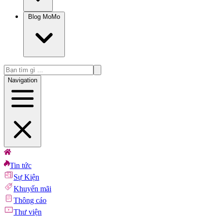
Blog MoMo
Navigation
Tin tức
Sự Kiện
Khuyến mãi
Thông cáo
Thư viện