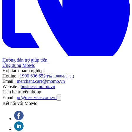
Hướng dẫn trợ giúp trên
Ứng dụng MoMo
Hợp tác doanh nghiệp
Hotline :
1900 636 652
(Phí 1.000đ/phút)
Email :
merchant.care@momo.vn
Website :
business.momo.vn
Liên hệ truyền thông
Email :
pr@mservice.com.vn
Kết nối với MoMo