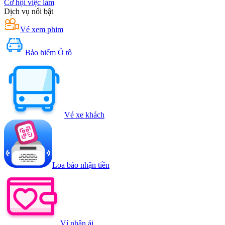
Cơ hội việc làm
Dịch vụ nổi bật
Vé xem phim
Bảo hiểm Ô tô
Vé xe khách
Loa báo nhận tiền
Ví nhân ái