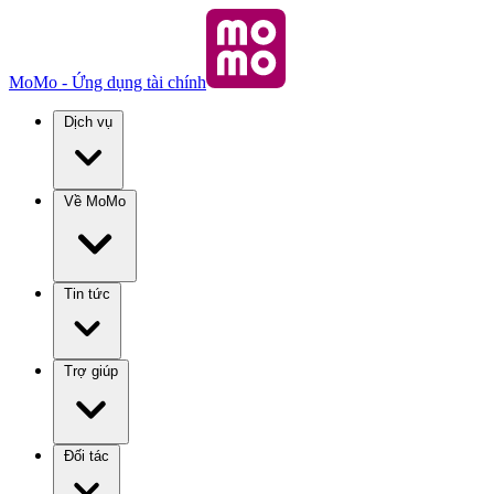
MoMo - Ứng dụng tài chính
Dịch vụ
Về MoMo
Tin tức
Trợ giúp
Đối tác