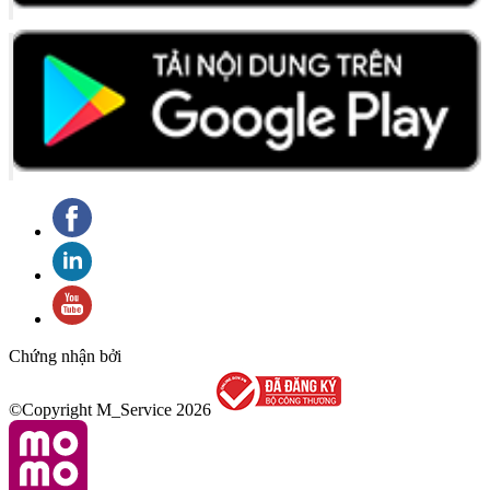
Chứng nhận bởi
©Copyright M_Service
2026