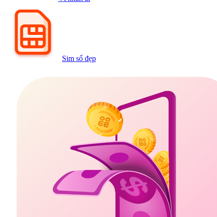
Sim số đẹp