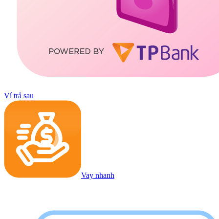
Ví trả sau
Vay nhanh