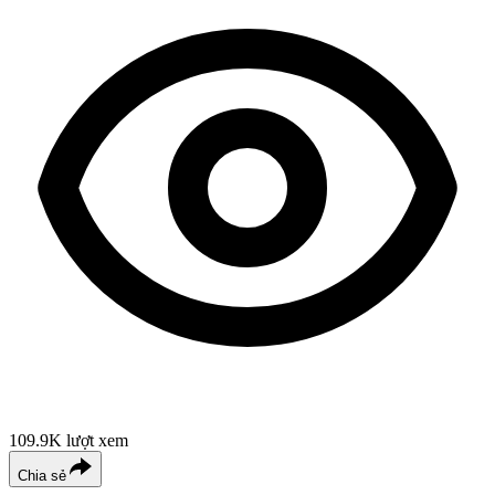
109.9K
lượt xem
Chia sẻ