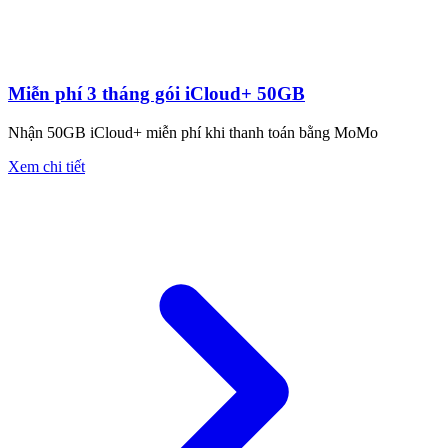
Miễn phí 3 tháng gói iCloud+ 50GB
Nhận 50GB iCloud+ miễn phí khi thanh toán bằng MoMo
Xem chi tiết