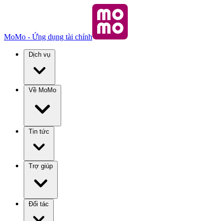
MoMo - Ứng dụng tài chính
Dịch vụ
Về MoMo
Tin tức
Trợ giúp
Đối tác