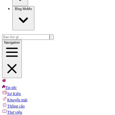
Blog MoMo
Navigation
Tin tức
Sự Kiện
Khuyến mãi
Thông cáo
Thư viện