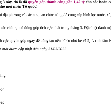
 3 này, đó là đã
quyên góp thành công gần 1,42 tỷ
cho các hoàn c
nhỏ mọi miền Tổ quốc!
tại địa phương và các cơ quan chức năng để cung cấp bình lọc nước, xây
c chủ trại có đóng góp tích cực nhất trong tháng 3. Đặc biệt dành một
ch cực quyên góp ngay để cùng tạo nên “điều nhỏ bé vĩ đại”, rinh tấm 
n mặt được cập nhật đến ngày 31/03/2022.
àng
Bạc
Bạc