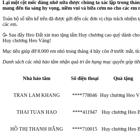
Lại một cột mốc đáng nhớ nữa được chúng ta xác lập trong tháng
mang đến tia sáng hy vọng, niềm vui và bữa cơm no cho các em 
Toàn bộ số tiền kể trên đã được gửi đến các đơn vị chịu trách nhiệm 
các em.
🥳 Sau đây Heo Đất xin trao tặng tấm Huy chương cao quý dành cho cá
Huy chương Heo Vàng!
Mục tiêu giúp đỡ 8.000 em nhỏ trong tháng 4 hãy còn ở trước mắt, tí
Danh sách các nhà hảo tâm nhận quà tri ân hạng mục quyên góp tiề
Nhà hảo tâm
Số điện thoại
Quà tặng
TRAN LAM KHANG
****778046
Huy chương Heo V
THAI TUAN HAO
****411947
Huy chương Heo 
HỒ THỊ THANH HẰNG
****710015
Huy chương Heo 