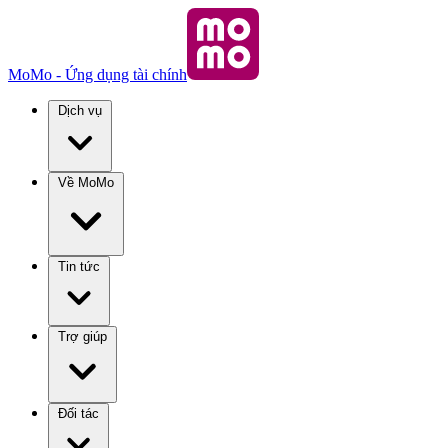
MoMo - Ứng dụng tài chính
Dịch vụ
Về MoMo
Tin tức
Trợ giúp
Đối tác