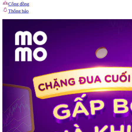
Cộng đồng
Thông báo