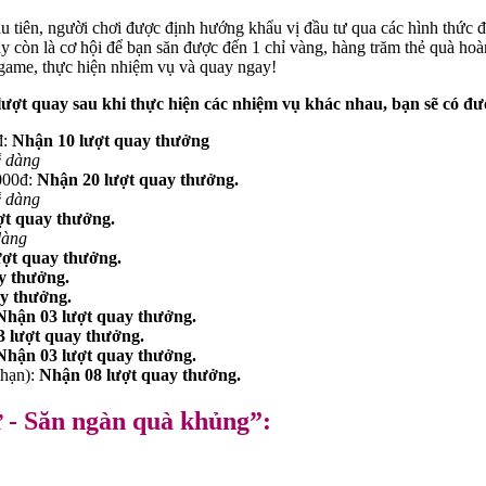
ầu tiên, người chơi được định hướng khẩu vị đầu tư qua các hình thức
y còn là cơ hội để bạn săn được đến 1 chỉ vàng, hàng trăm thẻ quà hoà
 game, thực hiện nhiệm vụ và quay ngay!
 lượt quay sau khi thực hiện các nhiệm vụ khác nhau, bạn sẽ có đư
:
Nhận 10 lượt quay thưởng
ễ dàng
000đ:
Nhận 20 lượt quay thưởng.
ễ dàng
ợt quay thưởng.
dàng
ượt quay thưởng.
y thưởng.
y thưởng.
hận 03 lượt quay thưởng.
 lượt quay thưởng.
Nhận 03 lượt quay thưởng.
hạn):
Nhận 08 lượt quay thưởng.
ư - Săn ngàn quà khủng”: