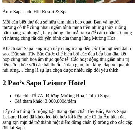
Ảnh: Sapa Jade Hill Resort & Spa
Mỗi căn biệt thự đều sở hữu tầm nhìn bao quát. Bạn và người
thương có thể cùng nhau ngắm bình minh trên những thửa ruộng
bậc thang xanh ngát, hay phóng tầm mắt ra xa để cảm nhận sự hùng
vĩ nhưng cũng rất đỗi yên bình của thung lũng Mường Hoa.
Khách sạn Sapa lãng mạn này cũng mang đến các trải nghiệm đạt 5
sao. Đặc sản Tây Bắc được chế biến bởi các đầu bếp bản địa, kết
hợp cùng tinh hoa ẩm thực quốc tế. Các hoạt động thư giãn như trị
liệu sức khỏe với các bài thuốc lá dân gian, trekking, đạp xe quanh
núi rừng… cũng là sự lựa chọn được nhiều cặp đôi yêu thích.
2 Pao’s Sapa Leisure Hotel
Địa chỉ: Tổ 7A, Đường Mường Hoa, Thị xã Sapa
Giá tham khảo: 3.000.000đ/đêm
Lấy cảm hứng từ ruộng bậc thang đậm chất Tây Bắc, Pao’s Sapa
Leisure Hotel đã khéo léo kết hợp lối kiến trúc Châu Âu hiện đại
sang-xịn-mịn để trở thành một điểm dừng chân lý tưởng cho các cặp
đôi tại Sapa.