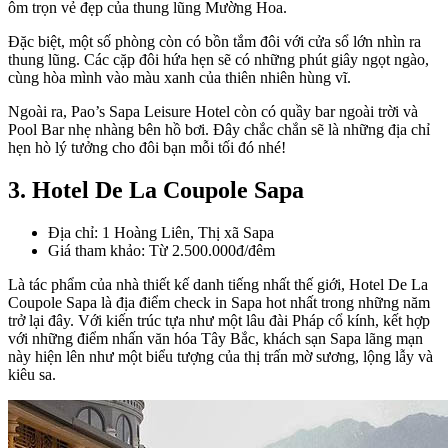
ôm trọn vẻ đẹp của thung lũng Mường Hoa.
Đặc biệt, một số phòng còn có bồn tắm đôi với cửa sổ lớn nhìn ra
thung lũng. Các cặp đôi hứa hẹn sẽ có những phút giây ngọt ngào,
cùng hòa mình vào màu xanh của thiên nhiên hùng vĩ.
Ngoài ra, Pao’s Sapa Leisure Hotel còn có quầy bar ngoài trời và
Pool Bar nhẹ nhàng bên hồ bơi. Đây chắc chắn sẽ là những địa chỉ
hẹn hò lý tưởng cho đôi bạn mỗi tối đó nhé!
3. Hotel De La Coupole Sapa
Địa chỉ: 1 Hoàng Liên, Thị xã Sapa
Giá tham khảo: Từ 2.500.000đ/đêm
Là tác phẩm của nhà thiết kế danh tiếng nhất thế giới, Hotel De La
Coupole Sapa là địa điểm check in Sapa hot nhất trong những năm
trở lại đây. Với kiến trúc tựa như một lâu đài Pháp cổ kính, kết hợp
với những điểm nhấn văn hóa Tây Bắc, khách sạn Sapa lãng mạn
này hiện lên như một biểu tượng của thị trấn mờ sương, lộng lẫy và
kiêu sa.