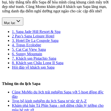
bụi, hãy thẳng tiến đến Sapa để hòa mình cùng khung cảnh mây trời
đẹp như tranh. Cùng Momo khám phá 8 khách sạn Sapa lãng mạn,
xứng danh địa điểm nghỉ dưỡng ngọt ngào cho các cặp đôi nhé!
Mục lục
1. Sapa Jade Hill Resort & Spa
2 Pao’s Sapa Leisure Hotel
3. Hotel De La Coupole Sapa
4. Topas Ecolodge
5. Cat Cat View Sapa
6. Sunny Mountain
7. Khách sạn Pistachio Sapa
8. Khách sạn Châu Long II Sapa
Hỏi đáp về khách sạn Sapa
Thông tin du lịch Sapa
Cùng MoMo du lịch trải nghiệm Sapa với 5 hoạt động độc
đáo
Trọn bộ kinh nghiệm du lịch Sapa tự túc từ A-Z
Khám phá bản Tả Phìn Sapa - nơi dừng chân lý tưởng cho
mùa hè rực rỡ