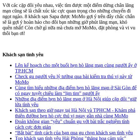
Với các cặp đôi yêu nhau, việc tìm được một điểm dừng chân lãng
mạn cũng sẽ là chất xúc tác cực quan trọng cho những chuyến đi
ngọt ngào. 8 khách sạn Sapa được MoMo gợi ý trên đây chắc chắn
sẽ là gợi ý hoàn hảo cho đôi bạn những giờ phút lãng mạn, khó
quên nhất! Còn chờ gì nữa mà chưa mở MoMo, đặt phòng và vi vu
thôi bạn ơi!
Khách sạn tình yêu
Lên kế hoạch cho một buổi hẹn hò lãng mạn cùng người ấy ở
TP.HCM
Check gu người yêu lý tưởng qua bài kiểm tra thú vị này từ
MoMo
Cùng tìm hiểu những địa điểm hẹn hò lãng mạn ở Sài Gòn để
có ngay tuyệt chiêu làm “lịm tim” người ấy
Những địa điểm hẹn hò lãng mạn ở Hà Nội giúp cặp đôi “giữ
lửa tình yêu
Khách sạn theo giờ ngay tại Hà Nội và TPHCM - Khám phá
thiên đường hẹn hò cực thú vị ngay gần nhà cùng MoMo
Đoán không gian “yêu” chuẩn gu với bài trắc nghiệm tính
cách cực đơn giản
“Bắt bài” tính cách của bạn qua gu chọn khách sạn tình yêu
Top khách sạn tình yêu Hải Phòng "thăng hoa cảm xúc"