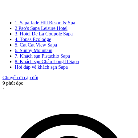
1. Sapa Jade Hill Resort & Spa
2 Pao’s Sapa Leisure Hotel
3. Hotel De La Coupole Sapa
4. Topas Ecolodge
5. Cat Cat View Sapa
6. Sunny Mountain
7. Khách sạn Pistachio Sapa
8. Khách sạn Châu Long II Sapa
Hỏi đáp về khách sạn Sapa
Chuyến đi cặp đôi
9
phút đọc
·