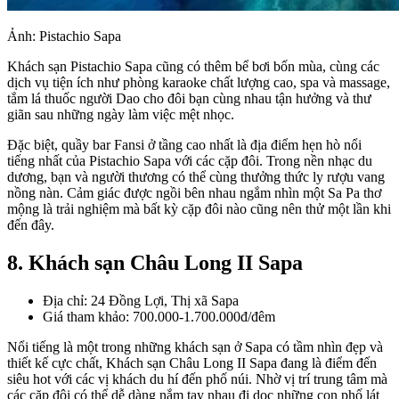
Ảnh: Pistachio Sapa
Khách sạn Pistachio Sapa cũng có thêm bể bơi bốn mùa, cùng các
dịch vụ tiện ích như phòng karaoke chất lượng cao, spa và massage,
tắm lá thuốc người Dao cho đôi bạn cùng nhau tận hưởng và thư
giãn sau những ngày làm việc mệt nhọc.
Đặc biệt, quầy bar Fansi ở tầng cao nhất là địa điểm hẹn hò nổi
tiếng nhất của Pistachio Sapa với các cặp đôi. Trong nền nhạc du
dương, bạn và người thương có thể cùng thưởng thức ly rượu vang
nồng nàn. Cảm giác được ngồi bên nhau ngắm nhìn một Sa Pa thơ
mộng là trải nghiệm mà bất kỳ cặp đôi nào cũng nên thử một lần khi
đến đây.
8. Khách sạn Châu Long II Sapa
Địa chỉ: 24 Đồng Lợi, Thị xã Sapa
Giá tham khảo: 700.000-1.700.000đ/đêm
Nổi tiếng là một trong những khách sạn ở Sapa có tầm nhìn đẹp và
thiết kế cực chất, Khách sạn Châu Long II Sapa đang là điểm đến
siêu hot với các vị khách du hí đến phố núi. Nhờ vị trí trung tâm mà
các cặp đôi có thể dễ dàng nắm tay nhau đi dọc những con phố lát