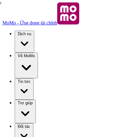
MoMo - Ứng dụng tài chính
Dịch vụ
Về MoMo
Tin tức
Trợ giúp
Đối tác