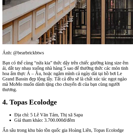
Ảnh: @bearbrickbtws
Bạn có thể cùng “nửa kia” thức dậy trên chiếc giường king size êm
ái, dắt tay nhau xuống nhà hàng 5 sao để thưởng thức các món tinh
hoa ẩm thực Á – Âu, hoặc ngâm mình cả ngày dài tại hồ bơi Le
Grand Bassin đẹp lộng lẫy. Tất cả đều sẽ là chất xúc tác ngọt ngào
mà MoMo muốn dành tặng cho chuyến đi của bạn cùng người
thương.
4. Topas Ecolodge
Địa chỉ: 5 Lê Văn Tám, Thị xã Sapa
Giá tham khảo: 3.700.000đ/đêm
Ẩn sâu trong khu bảo tồn quốc gia Hoàng Liên, Topas Ecolodge