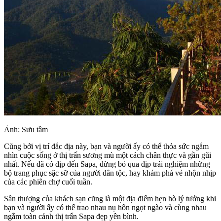
Ảnh: Sưu tầm
Cũng bởi vị trí đắc địa này, bạn và người ấy có thể thỏa sức ngắm
nhìn cuộc sống ở thị trấn sương mù một cách chân thực và gần gũi
nhất. Nếu đã có dịp đến Sapa, đừng bỏ qua dịp trải nghiệm những
bộ trang phục sặc sỡ của người dân tộc, hay khám phá vẻ nhộn nhịp
của các phiên chợ cuối tuần.
Sân thượng của khách sạn cũng là một địa điểm hẹn hò lý tưởng khi
bạn và người ấy có thể trao nhau nụ hôn ngọt ngào và cùng nhau
ngắm toàn cảnh thị trấn Sapa đẹp yên bình.