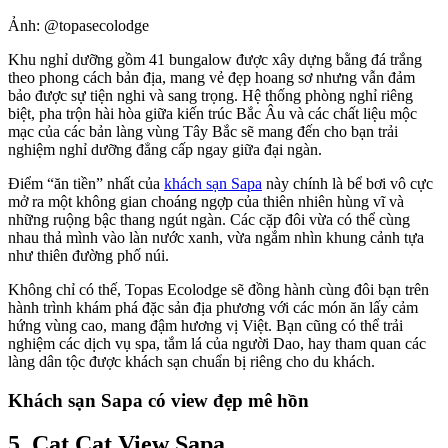
Ảnh: @topasecolodge
Khu nghỉ dưỡng gồm 41 bungalow được xây dựng bằng đá trắng
theo phong cách bản địa, mang vẻ đẹp hoang sơ nhưng vẫn đảm
bảo được sự tiện nghi và sang trọng. Hệ thống phòng nghỉ riêng
biệt, pha trộn hài hòa giữa kiến trúc Bắc Âu và các chất liệu mộc
mạc của các bản làng vùng Tây Bắc sẽ mang đến cho bạn trải
nghiệm nghỉ dưỡng đẳng cấp ngay giữa đại ngàn.
Điểm “ăn tiền” nhất của
khách sạn Sapa
này chính là bể bơi vô cực
mở ra một không gian choáng ngợp của thiên nhiên hùng vĩ và
những ruộng bậc thang ngút ngàn. Các cặp đôi vừa có thể cùng
nhau thả mình vào làn nước xanh, vừa ngắm nhìn khung cảnh tựa
như thiên đường phố núi.
Không chỉ có thế, Topas Ecolodge sẽ đồng hành cùng đôi bạn trên
hành trình khám phá đặc sản địa phương với các món ăn lấy cảm
hứng vùng cao, mang đậm hương vị Việt. Bạn cũng có thể trải
nghiệm các dịch vụ spa, tắm lá của người Dao, hay tham quan các
làng dân tộc được khách sạn chuẩn bị riêng cho du khách.
Khách sạn Sapa có view đẹp mê hồn
5. Cat Cat View Sapa