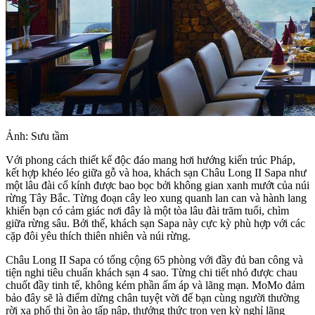
Ảnh: Sưu tầm
Với phong cách thiết kế độc đáo mang hơi hướng kiến trúc Pháp,
kết hợp khéo léo giữa gỗ và hoa, khách sạn Châu Long II Sapa như
một lâu đài cổ kính được bao bọc bởi không gian xanh mướt của núi
rừng Tây Bắc. Từng đoạn cây leo xung quanh lan can và hành lang
khiến bạn có cảm giác nơi đây là một tòa lâu đài trăm tuổi, chìm
giữa rừng sâu. Bởi thế, khách sạn Sapa này cực kỳ phù hợp với các
cặp đôi yêu thích thiên nhiên và núi rừng.
Châu Long II Sapa có tổng cộng 65 phòng với đầy đủ ban công và
tiện nghi tiêu chuẩn khách sạn 4 sao. Từng chi tiết nhỏ được chau
chuốt đầy tinh tế, không kém phần ấm áp và lãng mạn. MoMo đảm
bảo đây sẽ là điểm dừng chân tuyệt vời để bạn cùng người thường
rời xa phố thị ồn ào tấp nập, thưởng thức trọn vẹn kỳ nghỉ lãng