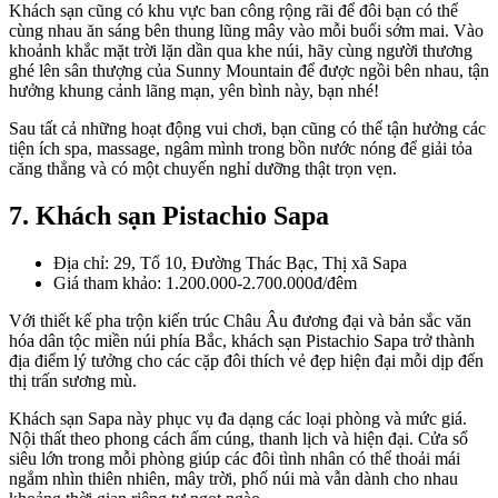
Khách sạn cũng có khu vực ban công rộng rãi để đôi bạn có thể
cùng nhau ăn sáng bên thung lũng mây vào mỗi buổi sớm mai. Vào
khoảnh khắc mặt trời lặn dần qua khe núi, hãy cùng người thương
ghé lên sân thượng của Sunny Mountain để được ngồi bên nhau, tận
hưởng khung cảnh lãng mạn, yên bình này, bạn nhé!
Sau tất cả những hoạt động vui chơi, bạn cũng có thể tận hưởng các
tiện ích spa, massage, ngâm mình trong bồn nước nóng để giải tỏa
căng thẳng và có một chuyến nghỉ dưỡng thật trọn vẹn.
7. Khách sạn Pistachio Sapa
Địa chỉ: 29, Tổ 10, Đường Thác Bạc, Thị xã Sapa
Giá tham khảo: 1.200.000-2.700.000đ/đêm
Với thiết kế pha trộn kiến trúc Châu Âu đương đại và bản sắc văn
hóa dân tộc miền núi phía Bắc, khách sạn Pistachio Sapa trở thành
địa điểm lý tưởng cho các cặp đôi thích vẻ đẹp hiện đại mỗi dịp đến
thị trấn sương mù.
Khách sạn Sapa này phục vụ đa dạng các loại phòng và mức giá.
Nội thất theo phong cách ấm cúng, thanh lịch và hiện đại. Cửa sổ
siêu lớn trong mỗi phòng giúp các đôi tình nhân có thể thoải mái
ngắm nhìn thiên nhiên, mây trời, phố núi mà vẫn dành cho nhau