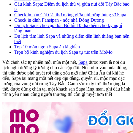
Cầu kính Sapa: Điểm du lịch thú vị giữa núi đồi Tây Bắc bao
la
Check in bản Cát Cát thơ mộng giữa núi rừng hùng vĩ Sapa
Check in đỉnh Fansipan - nóc nhà Đông Dương
Du lịch Sapa cho cặp đôi: Bỏ túi 10 địa điểm cho kỳ nghỉ
lãng mạn
Du lịch tâm linh Sapa và những điểm đến linh thiêng bạn nên
biết
Top 10 món ngon Sapa ăn là ghiền
Trọn bộ kinh nghiệm du lịch Sapa tự túc trên MoMo
Với cảnh sắc tự nhiên mỗi mùa một nét,
Sapa
được xem là nơi du
lịch nghỉ dưỡng lý tưởng cho các cặp đôi. Nếu như vào mùa đông,
thị trấn được phủ tuyết rơi trắng xóa ngỡ như Châu Âu thì khi hè
đến, Sapa lại mang một nét đẹp dịu dàng, quyến rũ, mộc mạc đặc
trưng của vùng núi rừng Tây Bắc. Cảnh sắc mây trời thơ mộng là
thế, được dừng chân tại một khách sạn Sapa lãng mạn, ghi dấu hành
trình yêu nhau cùng người thương thì còn gì tuyệt hơn thế!