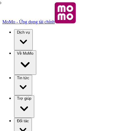
MoMo - Ứng dụng tài chính
Dịch vụ
Về MoMo
Tin tức
Trợ giúp
Đối tác