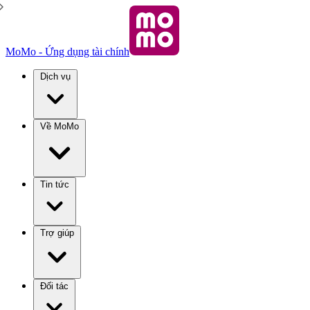
MoMo - Ứng dụng tài chính
Dịch vụ
Về MoMo
Tin tức
Trợ giúp
Đối tác