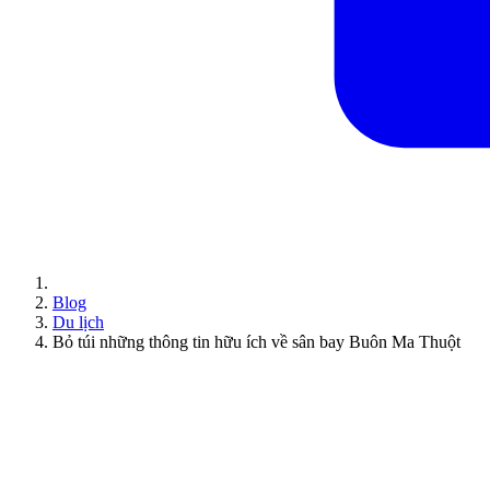
Blog
Du lịch
Bỏ túi những thông tin hữu ích về sân bay Buôn Ma Thuột