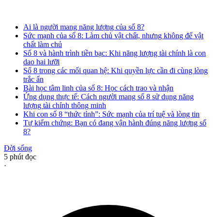
Ai là người mang năng lượng của số 8?
Sức mạnh của số 8: Làm chủ vật chất, nhưng không để vật
chất làm chủ
Số 8 và hành trình tiền bạc: Khi năng lượng tài chính là con
dao hai lưỡi
Số 8 trong các mối quan hệ: Khi quyền lực cần đi cùng lòng
trắc ẩn
Bài học tâm linh của số 8: Học cách trao và nhận
Ứng dụng thực tế: Cách người mang số 8 sử dụng năng
lượng tài chính thông minh
Khi con số 8 “thức tỉnh”: Sức mạnh của trí tuệ và lòng tin
Tự kiểm chứng: Bạn có đang vận hành đúng năng lượng số
8?
Đời sống
5
phút đọc
·