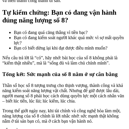
và biến thành công thành di sản.
Tự kiểm chứng: Bạn có đang vận hành
đúng năng lượng số 8?
Bạn có đang quá căng thẳng vì tiền bạc?
Bạn có đang kiểm soát người khác quá mức vì sợ mất quyền
lực?
Bạn có biết dừng lại khi đạt được điều mình muốn?
Nếu câu trả lời là “có”, hãy nhớ: bài học của số 8 không phải là
“kiếm thật nhiều”, mà là “sống đủ và làm chủ chính mình”.
Tổng kết: Sức mạnh của số 8 nằm ở sự cân bằng
Thần số học số 8 tượng trưng cho thịnh vượng, thành công và khả
năng kiểm soát năng lượng vật chất. Nhưng để giữ được lâu dài,
người mang số 8 phải học cách dùng quyền lực một cách nhân văn
– biết lúc tiến, lúc lùi; lúc kiếm, lúc chia.
Trong thế giới ngày nay, khi tài chính và công nghệ hòa làm một,
năng lượng của số 8 chính là lời nhắc nhở: sức mạnh thật không
nằm ở tài sản bạn có, mà ở cách bạn vận hành nó.