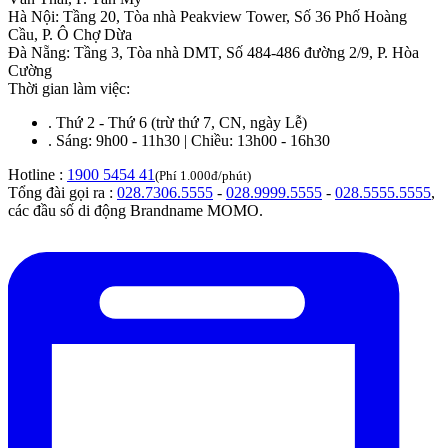
Hà Nội
:
Tầng 20, Tòa nhà Peakview Tower, Số 36 Phố Hoàng
Cầu, P. Ô Chợ Dừa
Đà Nẵng
:
Tầng 3, Tòa nhà DMT, Số 484-486 đường 2/9, P. Hòa
Cường
Thời gian làm việc:
.
Thứ 2 - Thứ 6 (trừ thứ 7, CN, ngày Lễ)
.
Sáng: 9h00 - 11h30 | Chiều: 13h00 - 16h30
Hotline :
1900 5454 41
(Phí 1.000đ/phút)
Tổng đài gọi ra :
028.7306.5555
-
028.9999.5555
-
028.5555.5555
,
các đầu số di động Brandname MOMO.