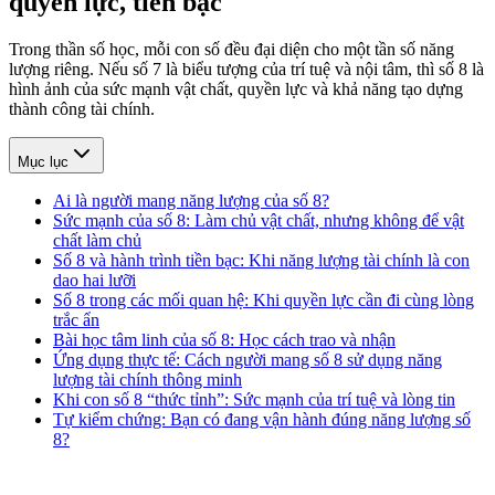
quyền lực, tiền bạc
Trong thần số học, mỗi con số đều đại diện cho một tần số năng
lượng riêng. Nếu số 7 là biểu tượng của trí tuệ và nội tâm, thì số 8 là
hình ảnh của sức mạnh vật chất, quyền lực và khả năng tạo dựng
thành công tài chính.
Mục lục
Ai là người mang năng lượng của số 8?
Sức mạnh của số 8: Làm chủ vật chất, nhưng không để vật
chất làm chủ
Số 8 và hành trình tiền bạc: Khi năng lượng tài chính là con
dao hai lưỡi
Số 8 trong các mối quan hệ: Khi quyền lực cần đi cùng lòng
trắc ẩn
Bài học tâm linh của số 8: Học cách trao và nhận
Ứng dụng thực tế: Cách người mang số 8 sử dụng năng
lượng tài chính thông minh
Khi con số 8 “thức tỉnh”: Sức mạnh của trí tuệ và lòng tin
Tự kiểm chứng: Bạn có đang vận hành đúng năng lượng số
8?