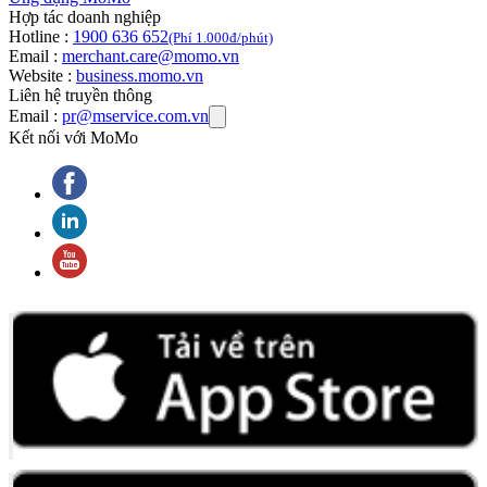
Hợp tác doanh nghiệp
Hotline :
1900 636 652
(Phí 1.000đ/phút)
Email :
merchant.care@momo.vn
Website :
business.momo.vn
Liên hệ truyền thông
Email :
pr@mservice.com.vn
Kết nối với MoMo