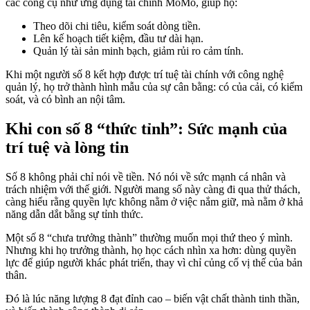
các công cụ như ứng dụng tài chính MoMo, giúp họ:
Theo dõi chi tiêu, kiểm soát dòng tiền.
Lên kế hoạch tiết kiệm, đầu tư dài hạn.
Quản lý tài sản minh bạch, giảm rủi ro cảm tính.
Khi một người số 8 kết hợp được trí tuệ tài chính với công nghệ
quản lý, họ trở thành hình mẫu của sự cân bằng: có của cải, có kiểm
soát, và có bình an nội tâm.
Khi con số 8 “thức tỉnh”: Sức mạnh của
trí tuệ và lòng tin
Số 8 không phải chỉ nói về tiền. Nó nói về sức mạnh cá nhân và
trách nhiệm với thế giới. Người mang số này càng đi qua thử thách,
càng hiểu rằng quyền lực không nằm ở việc nắm giữ, mà nằm ở khả
năng dẫn dắt bằng sự tỉnh thức.
Một số 8 “chưa trưởng thành” thường muốn mọi thứ theo ý mình.
Nhưng khi họ trưởng thành, họ học cách nhìn xa hơn: dùng quyền
lực để giúp người khác phát triển, thay vì chỉ củng cố vị thế của bản
thân.
Đó là lúc năng lượng 8 đạt đỉnh cao – biến vật chất thành tinh thần,