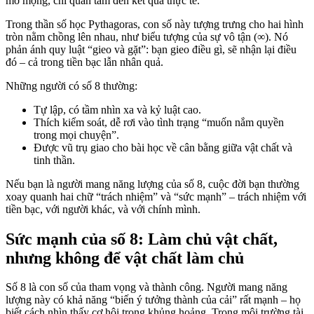
mơ mộng, chỉ quan tâm đến kết quả thực tế.
Trong thần số học Pythagoras, con số này tượng trưng cho hai hình
tròn nằm chồng lên nhau, như biểu tượng của sự vô tận (∞). Nó
phản ánh quy luật “gieo và gặt”: bạn gieo điều gì, sẽ nhận lại điều
đó – cả trong tiền bạc lẫn nhân quả.
Những người có số 8 thường:
Tự lập, có tầm nhìn xa và kỷ luật cao.
Thích kiểm soát, dễ rơi vào tình trạng “muốn nắm quyền
trong mọi chuyện”.
Được vũ trụ giao cho bài học về cân bằng giữa vật chất và
tinh thần.
Nếu bạn là người mang năng lượng của số 8, cuộc đời bạn thường
xoay quanh hai chữ “trách nhiệm” và “sức mạnh” – trách nhiệm với
tiền bạc, với người khác, và với chính mình.
Sức mạnh của số 8: Làm chủ vật chất,
nhưng không để vật chất làm chủ
Số 8 là con số của tham vọng và thành công. Người mang năng
lượng này có khả năng “biến ý tưởng thành của cải” rất mạnh – họ
biết cách nhìn thấy cơ hội trong khủng hoảng. Trong môi trường tài