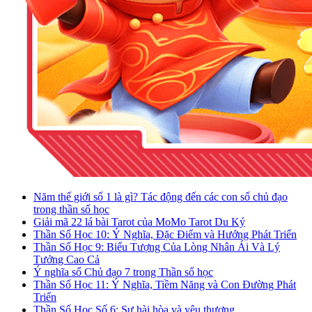
Năm thế giới số 1 là gì? Tác động đến các con số chủ đạo
trong thần số học
Giải mã 22 lá bài Tarot của MoMo Tarot Du Ký
Thần Số Học 10: Ý Nghĩa, Đặc Điểm và Hướng Phát Triển
Thần Số Học 9: Biểu Tượng Của Lòng Nhân Ái Và Lý
Tưởng Cao Cả
Ý nghĩa số Chủ đạo 7 trong Thần số học
Thần Số Học 11: Ý Nghĩa, Tiềm Năng và Con Đường Phát
Triển
Thần Số Học Số 6: Sự hài hòa và yêu thương