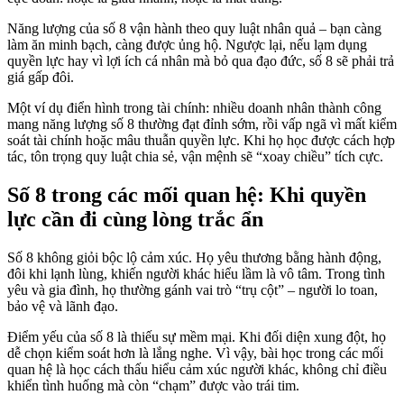
Năng lượng của số 8 vận hành theo quy luật nhân quả – bạn càng
làm ăn minh bạch, càng được ủng hộ. Ngược lại, nếu lạm dụng
quyền lực hay vì lợi ích cá nhân mà bỏ qua đạo đức, số 8 sẽ phải trả
giá gấp đôi.
Một ví dụ điển hình trong tài chính: nhiều doanh nhân thành công
mang năng lượng số 8 thường đạt đỉnh sớm, rồi vấp ngã vì mất kiểm
soát tài chính hoặc mâu thuẫn quyền lực. Khi họ học được cách hợp
tác, tôn trọng quy luật chia sẻ, vận mệnh sẽ “xoay chiều” tích cực.
Số 8 trong các mối quan hệ: Khi quyền
lực cần đi cùng lòng trắc ẩn
Số 8 không giỏi bộc lộ cảm xúc. Họ yêu thương bằng hành động,
đôi khi lạnh lùng, khiến người khác hiểu lầm là vô tâm. Trong tình
yêu và gia đình, họ thường gánh vai trò “trụ cột” – người lo toan,
bảo vệ và lãnh đạo.
Điểm yếu của số 8 là thiếu sự mềm mại. Khi đối diện xung đột, họ
dễ chọn kiểm soát hơn là lắng nghe. Vì vậy, bài học trong các mối
quan hệ là học cách thấu hiểu cảm xúc người khác, không chỉ điều
khiển tình huống mà còn “chạm” được vào trái tim.