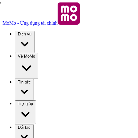
MoMo - Ứng dụng tài chính
Dịch vụ
Về MoMo
Tin tức
Trợ giúp
Đối tác