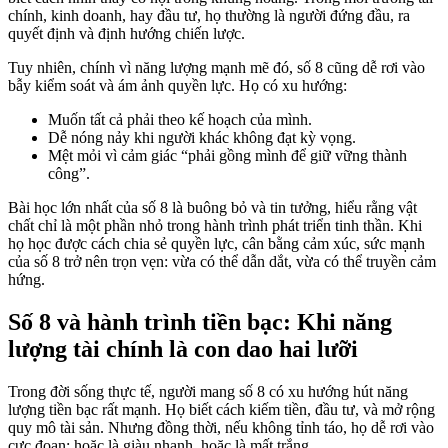
chính, kinh doanh, hay đầu tư, họ thường là người đứng đầu, ra
quyết định và định hướng chiến lược.
Tuy nhiên, chính vì năng lượng mạnh mẽ đó, số 8 cũng dễ rơi vào
bẫy kiểm soát và ám ảnh quyền lực. Họ có xu hướng:
Muốn tất cả phải theo kế hoạch của mình.
Dễ nóng nảy khi người khác không đạt kỳ vọng.
Mệt mỏi vì cảm giác “phải gồng mình để giữ vững thành
công”.
Bài học lớn nhất của số 8 là buông bỏ và tin tưởng, hiểu rằng vật
chất chỉ là một phần nhỏ trong hành trình phát triển tinh thần. Khi
họ học được cách chia sẻ quyền lực, cân bằng cảm xúc, sức mạnh
của số 8 trở nên trọn vẹn: vừa có thể dẫn dắt, vừa có thể truyền cảm
hứng.
Số 8 và hành trình tiền bạc: Khi năng
lượng tài chính là con dao hai lưỡi
Trong đời sống thực tế, người mang số 8 có xu hướng hút năng
lượng tiền bạc rất mạnh. Họ biết cách kiếm tiền, đầu tư, và mở rộng
quy mô tài sản. Nhưng đồng thời, nếu không tỉnh táo, họ dễ rơi vào
cực đoan: hoặc là giàu nhanh, hoặc là mất trắng.