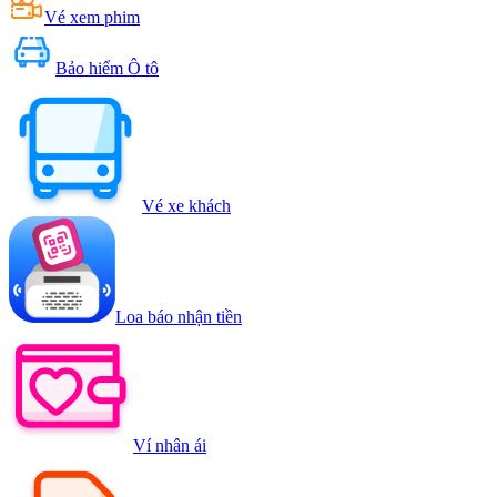
Vé xem phim
Bảo hiểm Ô tô
Vé xe khách
Loa báo nhận tiền
Ví nhân ái