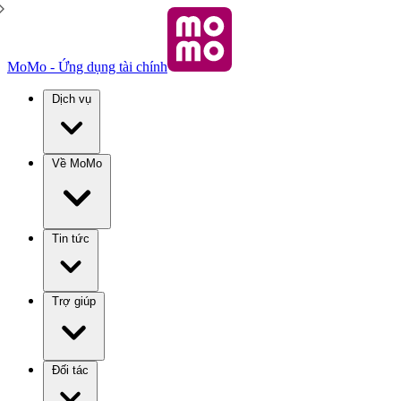
MoMo - Ứng dụng tài chính
Dịch vụ
Về MoMo
Tin tức
Trợ giúp
Đối tác