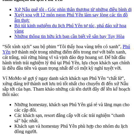
Xứ Nẫu quê tôi - Góc nhìn thân thương từ những điều bình dị
Xuýt xoa với 12 món ngon Phú Yên làm say lòng các tín đồ
ẩm thực
Bỏ túi kinh nghiệm du lịch Phú Yên tự túc, phá đảo xứ hoa
vàng
Những thông tin hữu ích bạn cần biết về sân bay Tuy Hòa
“Sốt xình xịch” sau bộ phim “Tôi thấy hoa vàng trên cỏ xanh”,
Phú
Yên
trở thành một trong những điểm đến trong mơ với biển xanh,
cát trắng, núi rừng hùng vĩ và vịnh đảo đẹp hoang sơ. Để bắt đầu
hành trình trải nghiệm lý thú tại Phú Yên, lựa chọn khách sạn chính
là điều đầu tiên và quan trọng nhất để có một kỳ nghỉ tuyệt vời.
Ví MoMo sẽ gợi ý ngay danh sách khách sạn Phú Yên “chất lừ”,
xứng đáng trở thành nơi lưu trú tốt nhất cho chuyến đi đến xứ Nẫu
sắp tới của bạn. Tham khảo những cái tên dưới đây để lên kế hoạch
thôi nào:
Những homestay, khách sạn Phú Yên giá rẻ và lãng mạn cho
các cặp đôi.
Các khách sạn, resort đẳng cấp với các trải nghiệm “chanh
sả” bậc nhất.
Khách sạn và homestay Phú Yên phù hợp cho nhóm du lịch
đông người.