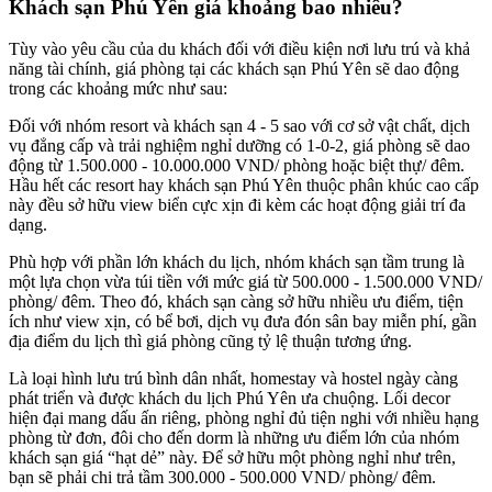
Khách sạn Phú Yên giá khoảng bao nhiêu?
Tùy vào yêu cầu của du khách đối với điều kiện nơi lưu trú và khả
năng tài chính, giá phòng tại các khách sạn Phú Yên sẽ dao động
trong các khoảng mức như sau:
Đối với nhóm resort và khách sạn 4 - 5 sao với cơ sở vật chất, dịch
vụ đẳng cấp và trải nghiệm nghỉ dưỡng có 1-0-2, giá phòng sẽ dao
động từ 1.500.000 - 10.000.000 VND/ phòng hoặc biệt thự/ đêm.
Hầu hết các resort hay khách sạn Phú Yên thuộc phân khúc cao cấp
này đều sở hữu view biển cực xịn đi kèm các hoạt động giải trí đa
dạng.
Phù hợp với phần lớn khách du lịch, nhóm khách sạn tầm trung là
một lựa chọn vừa túi tiền với mức giá từ 500.000 - 1.500.000 VND/
phòng/ đêm. Theo đó, khách sạn càng sở hữu nhiều ưu điểm, tiện
ích như view xịn, có bể bơi, dịch vụ đưa đón sân bay miễn phí, gần
địa điểm du lịch thì giá phòng cũng tỷ lệ thuận tương ứng.
Là loại hình lưu trú bình dân nhất, homestay và hostel ngày càng
phát triển và được khách du lịch Phú Yên ưa chuộng. Lối decor
hiện đại mang dấu ấn riêng, phòng nghỉ đủ tiện nghi với nhiều hạng
phòng từ đơn, đôi cho đến dorm là những ưu điểm lớn của nhóm
khách sạn giá “hạt dẻ” này. Để sở hữu một phòng nghỉ như trên,
bạn sẽ phải chi trả tầm 300.000 - 500.000 VND/ phòng/ đêm.