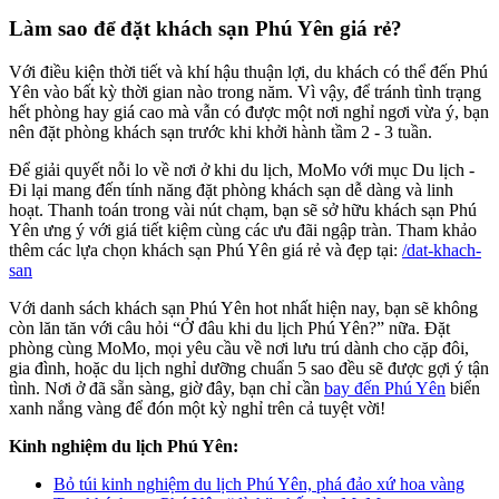
Làm sao để đặt khách sạn Phú Yên giá rẻ?
Với điều kiện thời tiết và khí hậu thuận lợi, du khách có thể đến Phú
Yên vào bất kỳ thời gian nào trong năm. Vì vậy, để tránh tình trạng
hết phòng hay giá cao mà vẫn có được một nơi nghỉ ngơi vừa ý, bạn
nên đặt phòng khách sạn trước khi khởi hành tầm 2 - 3 tuần.
Để giải quyết nỗi lo về nơi ở khi du lịch, MoMo với mục Du lịch -
Đi lại mang đến tính năng đặt phòng khách sạn dễ dàng và linh
hoạt. Thanh toán trong vài nút chạm, bạn sẽ sở hữu khách sạn Phú
Yên ưng ý với giá tiết kiệm cùng các ưu đãi ngập tràn. Tham khảo
thêm các lựa chọn khách sạn Phú Yên giá rẻ và đẹp tại:
/dat-khach-
san
Với danh sách khách sạn Phú Yên hot nhất hiện nay, bạn sẽ không
còn lăn tăn với câu hỏi “Ở đâu khi du lịch Phú Yên?” nữa. Đặt
phòng cùng MoMo, mọi yêu cầu về nơi lưu trú dành cho cặp đôi,
gia đình, hoặc du lịch nghỉ dưỡng chuẩn 5 sao đều sẽ được gợi ý tận
tình. Nơi ở đã sẵn sàng, giờ đây, bạn chỉ cần
bay đến Phú Yên
biển
xanh nắng vàng để đón một kỳ nghỉ trên cả tuyệt vời!
Kinh nghiệm du lịch Phú Yên:
Bỏ túi kinh nghiệm du lịch Phú Yên, phá đảo xứ hoa vàng