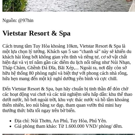
Nguồn: @97hin
Vietstar Resort & Spa
Cách trung tâm Tuy Hòa khoảng 10km, Vietstar Resort & Spa là
một lựa chọn lý tưởng. Khách sạn 5 sao “chanh sả” này sẽ khiến du
khách hài lòng bởi không gian yên tĩnh và riêng tư, cơ sở vật chất
hiện đại và vị trí nằm gần các điểm du lịch nổi tiếng như Núi Nhạn,
Tháp Chàm, Ghềnh Đá Đĩa, Bãi Xép,... Ngoài ra, nơi đây còn sở
hữu hệ thống 80 phòng nghỉ và biệt thự với phong cách nhà rông,
hứa hẹn mang đến một kỳ nghỉ dưỡng yên bình và cực chill.
Đến Vietstar Resort & Spa, bạn hãy chuẩn bị tinh thần để đón chờ
các hoạt động vui chơi và các trải nghiệm siêu hấp dẫn: khu thể thao
dưới nước, hồ bơi ngoài trời, khu vực thác nước và hồ tắm khoáng
thiên nhiên, leo núi bằng xe đạp, tham quan vườn thú mini hay
thưởng thức bữa tối ngay trên bờ biển.
Địa chỉ: Núi Thơm, An Phú, Tuy Hòa, Phú Yên.
Giá phòng tham khảo: Từ 1.600.000 VND/ phòng/ đêm.