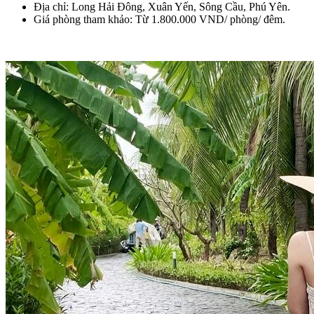
Địa chỉ: Long Hải Đông, Xuân Yến, Sông Cầu, Phú Yên.
Giá phòng tham khảo: Từ 1.800.000 VND/ phòng/ đêm.