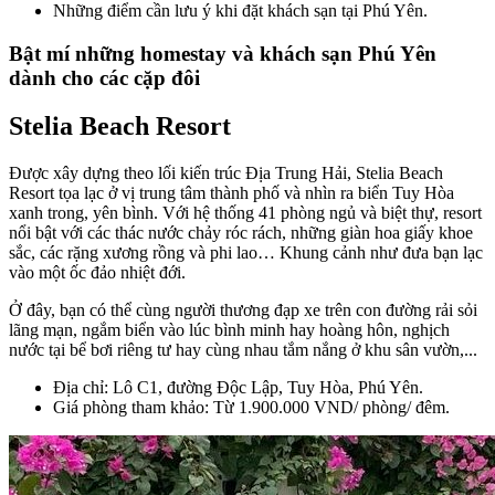
Những điểm cần lưu ý khi đặt khách sạn tại Phú Yên.
Bật mí những homestay và khách sạn Phú Yên
dành cho các cặp đôi
Stelia Beach Resort
Được xây dựng theo lối kiến trúc Địa Trung Hải, Stelia Beach
Resort tọa lạc ở vị trung tâm thành phố và nhìn ra biển Tuy Hòa
xanh trong, yên bình. Với hệ thống 41 phòng ngủ và biệt thự, resort
nổi bật với các thác nước chảy róc rách, những giàn hoa giấy khoe
sắc, các rặng xương rồng và phi lao… Khung cảnh như đưa bạn lạc
vào một ốc đảo nhiệt đới.
Ở đây, bạn có thể cùng người thương đạp xe trên con đường rải sỏi
lãng mạn, ngắm biển vào lúc bình minh hay hoàng hôn, nghịch
nước tại bể bơi riêng tư hay cùng nhau tắm nắng ở khu sân vườn,...
Địa chỉ: Lô C1, đường Độc Lập, Tuy Hòa, Phú Yên.
Giá phòng tham khảo: Từ 1.900.000 VND/ phòng/ đêm.