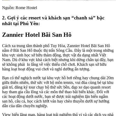
Nguồn: Rome Hostel
2. Gợi ý các resort và khách sạn “chanh sả” bậc
nhất tại Phú Yên:
Zannier Hotel Bãi San Hô
Cách xa trung tâm thành phố Tuy Hòa, Zannier Hotel Bãi San Hô
nằm ở Bãi San Hô thuộc thị trấn Sông Cầu. Đây là một trong những
khu vực sinh học sở hữu thảm động, thực vật đa dạng nhất Việt
Nam. Dù ở khu vực khá cách biệt nhưng khi dừng chân tại đây, bạn
sẽ không phải lo lắng về việc thiếu chỗ chơi. Khách sạn sở hữu
hàng loạt hoạt động vui chơi và nghỉ dưỡng ấn tượng.
Bạn có thể nghịch nước tại khu vực hồ bơi riêng hay chung dài 20m
giữa thiên nhiên, thử sức với bộ môn tennis, vui đùa cùng bé tại khu
giải trí, đăng ký tour chạy bộ thử sức bền, đạp xe dạo quanh resort
hay tham gia cầu lông và các môn thể thao bãi biển khác. Đối với
các hoạt động dưới nước, bạn sẽ được trải nghiệm lặn biển ngắm
san hô, câu cá, học cách lướt ván hay chèo thuyền dưới sự hướng
dẫn của dân chuyên nghiệp.
View biển lãng mạn, hàng loạt trải nghiệm thú vị và các dịch vụ nhà