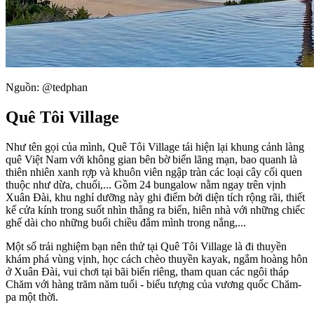
Nguồn: @tedphan
Quê Tôi Village
Như tên gọi của mình, Quê Tôi Village tái hiện lại khung cảnh làng
quê Việt Nam với không gian bên bờ biển lãng mạn, bao quanh là
thiên nhiên xanh rợp và khuôn viên ngập tràn các loại cây cối quen
thuộc như dừa, chuối,... Gồm 24 bungalow nằm ngay trên vịnh
Xuân Đài, khu nghỉ dưỡng này ghi điểm bởi diện tích rộng rãi, thiết
kế cửa kính trong suốt nhìn thẳng ra biển, hiên nhà với những chiếc
ghế dài cho những buổi chiều đắm mình trong nắng,...
Một số trải nghiệm bạn nên thử tại Quê Tôi Village là đi thuyền
khám phá vùng vịnh, học cách chèo thuyền kayak, ngắm hoàng hôn
ở Xuân Đài, vui chơi tại bãi biển riêng, tham quan các ngôi tháp
Chăm với hàng trăm năm tuổi - biểu tượng của vương quốc Chăm-
pa một thời.