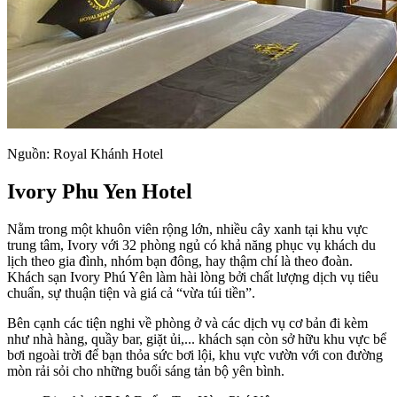
Nguồn: Royal Khánh Hotel
Ivory Phu Yen Hotel
Nằm trong một khuôn viên rộng lớn, nhiều cây xanh tại khu vực
trung tâm, Ivory với 32 phòng ngủ có khả năng phục vụ khách du
lịch theo gia đình, nhóm bạn đông, hay thậm chí là theo đoàn.
Khách sạn Ivory Phú Yên làm hài lòng bởi chất lượng dịch vụ tiêu
chuẩn, sự thuận tiện và giá cả “vừa túi tiền”.
Bên cạnh các tiện nghi về phòng ở và các dịch vụ cơ bản đi kèm
như nhà hàng, quầy bar, giặt ủi,... khách sạn còn sở hữu khu vực bể
bơi ngoài trời để bạn thỏa sức bơi lội, khu vực vườn với con đường
mòn rải sỏi cho những buổi sáng tản bộ yên bình.