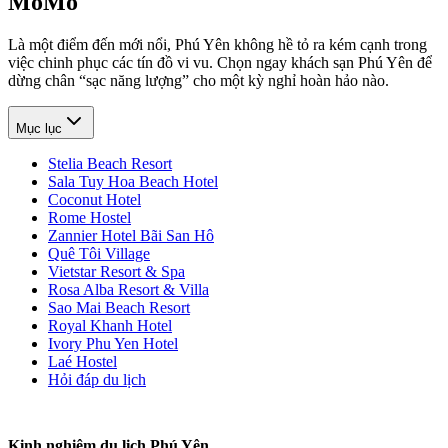
MoMo
Là một điểm đến mới nổi, Phú Yên không hề tỏ ra kém cạnh trong
việc chinh phục các tín đồ vi vu. Chọn ngay khách sạn Phú Yên để
dừng chân “sạc năng lượng” cho một kỳ nghỉ hoàn hảo nào.
Mục lục
Stelia Beach Resort
Sala Tuy Hoa Beach Hotel
Coconut Hotel
Rome Hostel
Zannier Hotel Bãi San Hô
Quê Tôi Village
Vietstar Resort & Spa
Rosa Alba Resort & Villa
Sao Mai Beach Resort
Royal Khanh Hotel
Ivory Phu Yen Hotel
Laé Hostel
Hỏi đáp du lịch
Kinh nghiệm du lịch Phú Yên