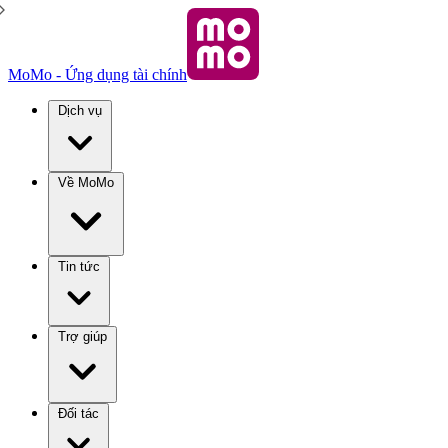
MoMo - Ứng dụng tài chính
Dịch vụ
Về MoMo
Tin tức
Trợ giúp
Đối tác