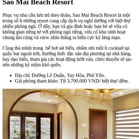
Sao Mai Beach Resort
Phục vụ nhu cầu lưu trú theo đoàn, Sao Mai Beach Resort là một
trong số ít những resort cung cấp dịch vụ nghỉ dưỡng với biệt thự
nhiều phòng ngủ. Ở đây, bạn và gia đình hoặc bạn bè sẽ vừa có
không gian riêng tư với phòng ngủ riêng, vừa có khu sinh hoạt
chung ấm cúng và view nhìn thẳng ra biển cực kỳ lãng mạn.
Cùng thả mình trong bể bơi sát biển, nhâm nhi một ít cocktail tại
quầy bar ngoài trời, thưởng thức đặc sản địa phương tại nhà hàng,
hay dạo biển, tham gia các hoạt động lướt ván, chèo thuyền sẽ tạo
nên những kỷ niệm khó quên.
Địa chỉ: Đường Lê Duẩn, Tuy Hòa, Phú Yên.
Giá phòng tham khảo: Từ 3.700.000 VND/ biệt thự/ đêm.