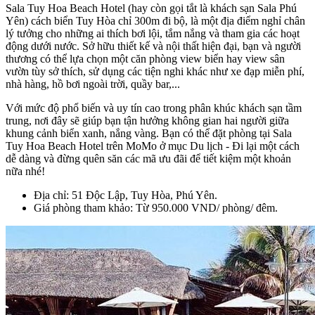
Sala Tuy Hoa Beach Hotel (hay còn gọi tắt là khách sạn Sala Phú
Yên) cách biển Tuy Hòa chỉ 300m đi bộ, là một địa điểm nghỉ chân
lý tưởng cho những ai thích bơi lội, tắm nắng và tham gia các hoạt
động dưới nước. Sở hữu thiết kế và nội thất hiện đại, bạn và người
thương có thể lựa chọn một căn phòng view biển hay view sân
vườn tùy sở thích, sử dụng các tiện nghi khác như xe đạp miễn phí,
nhà hàng, hồ bơi ngoài trời, quầy bar,...
Với mức độ phổ biến và uy tín cao trong phân khúc khách sạn tầm
trung, nơi đây sẽ giúp bạn tận hưởng không gian hai người giữa
khung cảnh biển xanh, nắng vàng. Bạn có thể đặt phòng tại Sala
Tuy Hoa Beach Hotel trên MoMo ở mục Du lịch - Đi lại một cách
dễ dàng và đừng quên săn các mã ưu đãi để tiết kiệm một khoản
nữa nhé!
Địa chỉ: 51 Độc Lập, Tuy Hòa, Phú Yên.
Giá phòng tham khảo: Từ 950.000 VND/ phòng/ đêm.