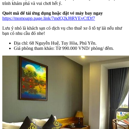
trình khám phá và vui chơi hết ý.
Quét mã để tải ứng dụng hoặc đặt vé máy bay ngay
https://momoapp.page.link/7mdQ2kJ8RYEvCfDf7
Lưu ý nhỏ là khách sạn có dịch vụ cho thuê xe ô tô tự lái nếu như
bạn có nhu cầu đó nhe!
Địa chỉ: 68 Nguyễn Huệ, Tuy Hòa, Phú Yên.
Giá phòng tham khảo: Từ 990.000 VND/ phòng/ đêm.