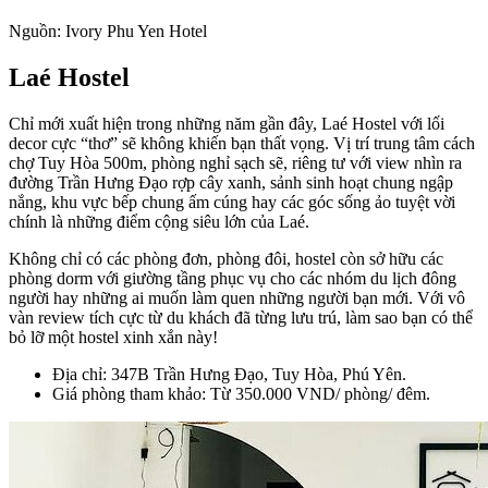
Nguồn: Ivory Phu Yen Hotel
Laé Hostel
Chỉ mới xuất hiện trong những năm gần đây, Laé Hostel với lối
decor cực “thơ” sẽ không khiến bạn thất vọng. Vị trí trung tâm cách
chợ Tuy Hòa 500m, phòng nghỉ sạch sẽ, riêng tư với view nhìn ra
đường Trần Hưng Đạo rợp cây xanh, sảnh sinh hoạt chung ngập
nắng, khu vực bếp chung ấm cúng hay các góc sống ảo tuyệt vời
chính là những điểm cộng siêu lớn của Laé.
Không chỉ có các phòng đơn, phòng đôi, hostel còn sở hữu các
phòng dorm với giường tầng phục vụ cho các nhóm du lịch đông
người hay những ai muốn làm quen những người bạn mới. Với vô
vàn review tích cực từ du khách đã từng lưu trú, làm sao bạn có thể
bỏ lỡ một hostel xinh xắn này!
Địa chỉ: 347B Trần Hưng Đạo, Tuy Hòa, Phú Yên.
Giá phòng tham khảo: Từ 350.000 VND/ phòng/ đêm.