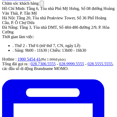
Chăm sóc khách hàng
Hồ Chí Minh
:
Tầng 6, Tòa nhà Phú Mỹ Hưng, Số 08 đường Hoàng
Văn Thái, P. Tân Mỹ
Hà Nội
:
Tầng 20, Tòa nhà Peakview Tower, Số 36 Phố Hoàng
Cầu, P. Ô Chợ Dừa
Đà Nẵng
:
Tầng 3, Tòa nhà DMT, Số 484-486 đường 2/9, P. Hòa
Cường
Thời gian làm việc:
.
Thứ 2 - Thứ 6 (trừ thứ 7, CN, ngày Lễ)
.
Sáng: 9h00 - 11h30 | Chiều: 13h00 - 16h30
Hotline :
1900 5454 41
(Phí 1.000đ/phút)
Tổng đài gọi ra :
028.7306.5555
-
028.9999.5555
-
028.5555.5555
,
các đầu số di động Brandname MOMO.