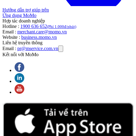
Hướng dẫn trợ giúp trên
Ứng dụng MoMo
Hợp tác doanh nghiệp
Hotline :
1900 636 652
(Phí 1.000đ/phút)
Email :
merchant.care@momo.vn
Website :
business.momo.vn
Liên hệ truyền thông
Email :
pr@mservice.com.vn
Kết nối với MoMo