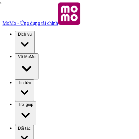
MoMo - Ứng dụng tài chính
Dịch vụ
Về MoMo
Tin tức
Trợ giúp
Đối tác