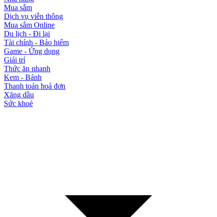
Mua sắm
Dịch vụ viễn thông
Mua sắm Online
Du lịch - Đi lại
Tài chính - Bảo hiểm
Game - Ứng dụng
Giải trí
Thức ăn nhanh
Kem - Bánh
Thanh toán hoá đơn
Xăng dầu
Sức khoẻ