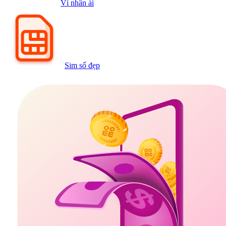
Ví nhân ái
Sim số đẹp