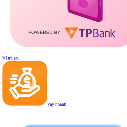
Ví trả sau
Vay nhanh