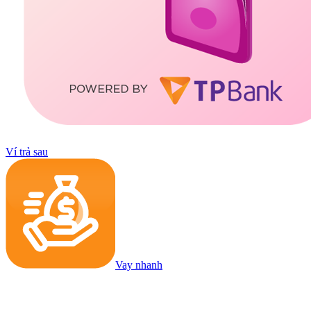
Ví trả sau
Vay nhanh