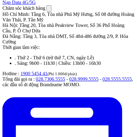
Nạp Data 4G/5G
Chăm sóc khách hàng
Hồ Chí Minh
:
Tầng 6, Tòa nhà Phú Mỹ Hưng, Số 08 đường Hoàng
Văn Thái, P. Tân Mỹ
Hà Nội
:
Tầng 20, Tòa nhà Peakview Tower, Số 36 Phố Hoàng
Cầu, P. Ô Chợ Dừa
Đà Nẵng
:
Tầng 3, Tòa nhà DMT, Số 484-486 đường 2/9, P. Hòa
Cường
Thời gian làm việc:
.
Thứ 2 - Thứ 6 (trừ thứ 7, CN, ngày Lễ)
.
Sáng: 9h00 - 11h30 | Chiều: 13h00 - 16h30
Hotline :
1900 5454 41
(Phí 1.000đ/phút)
Tổng đài gọi ra :
028.7306.5555
-
028.9999.5555
-
028.5555.5555
,
các đầu số di động Brandname MOMO.