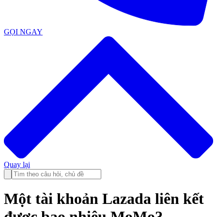
GỌI NGAY
Quay lại
Một tài khoản Lazada liên kết
được bao nhiêu MoMo?