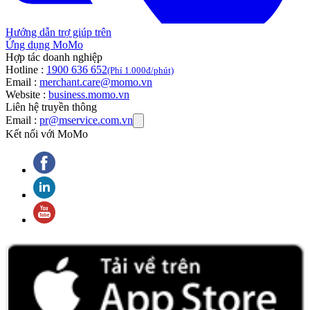
Hướng dẫn trợ giúp trên
Ứng dụng MoMo
Hợp tác doanh nghiệp
Hotline :
1900 636 652
(Phí 1.000đ/phút)
Email :
merchant.care@momo.vn
Website :
business.momo.vn
Liên hệ truyền thông
Email :
pr@mservice.com.vn
Kết nối với MoMo