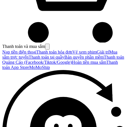
Thanh toán và mua sắm
Nạp tiền điện thoại
Thanh toán hóa đơn
Vé xem phim
Giải trí
Mua
sắm trực tuyến
Thanh toán tại quầy
Bản quyền phần mềm
Thanh toán
Quảng Cáo (Facebook/Tiktok/Google)
Hoàn tiền mua sắm
Thanh
toán App Store
MoMoShip