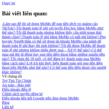
Quay lại
Bài viết liên quan:
-
Làm sao để tôi sử dụng MoMo để nạp tiền dịch vụ quảng cáo
TikTok?
-
Tôi thanh toán lệ phí xét tuyển Đại học bằng MoMo như
thế nào?
-
Tôi đã thanh toán nhưng không thấy cập nhật trạng thái
thành công?
-
Thanh toán lệ phí bằng MoMo có mất phí không?
-
Phụ
huynh/ Người thân có thể sử dụng tài khoản MoMo của mình để
thanh toán lệ phí thay thí sinh không?
-
Tôi đã dùng MoMo để thanh
toán lệ phí nhưng không nhận được quà – Xử lý thế nào?
-
Có thể
mua mã thẻ di động hay nạp tiền điện thoại bằng những nguồn tiền
nào?
-
Tôi chưa đủ 18 tuổi, có thể đăng ký thanh toán qua MoMo
bằng cách nào?
-
Lợi ích khi thực hiện thanh toán gói nạp tiền điện
thoại trên MoMo như thế nào?
-
Có thể nạp tiền điện thoại cho người
khác không?
Về chúng tôi
Trợ Thủ Tài Chính
An toàn - Bảo mật
Điều khoản điều lệ
Chính sách quyền riêng tư
Điều khoản liên kết Google trên ứng dụng MoMo
Blog
Liên hệ