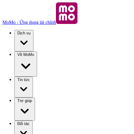
MoMo - Ứng dụng tài chính
Dịch vụ
Về MoMo
Tin tức
Trợ giúp
Đối tác