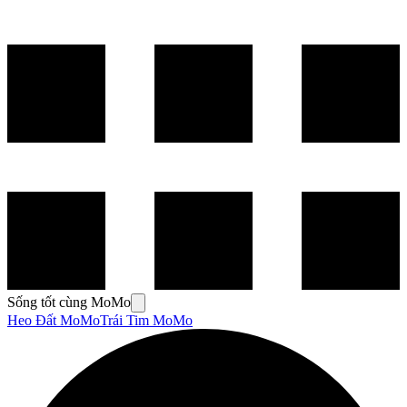
Sống tốt cùng MoMo
Heo Đất MoMo
Trái Tim MoMo