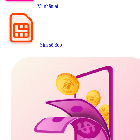
Ví nhân ái
Sim số đẹp