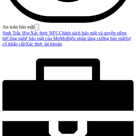
An toàn bảo mật
Sinh Trắc Học
Xác thực NFC
Chính sách bảo mật và quyền riêng
tư
Công nghệ bảo mật của MoMo
Biện pháp tăng cường bảo mật
Sự
cố khẩn cấp
Xác thực tài khoản