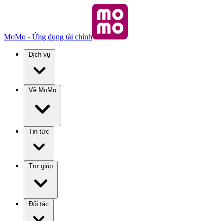
MoMo - Ứng dụng tài chính
Dịch vụ
Về MoMo
Tin tức
Trợ giúp
Đối tác