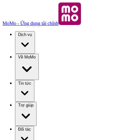
MoMo - Ứng dụng tài chính
Dịch vụ
Về MoMo
Tin tức
Trợ giúp
Đối tác