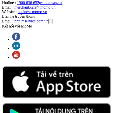
Hotline :
1900 636 652
(Phí 1.000đ/phút)
Email :
merchant.care@momo.vn
Website :
business.momo.vn
Liên hệ truyền thông
Email :
pr@mservice.com.vn
Kết nối với MoMo