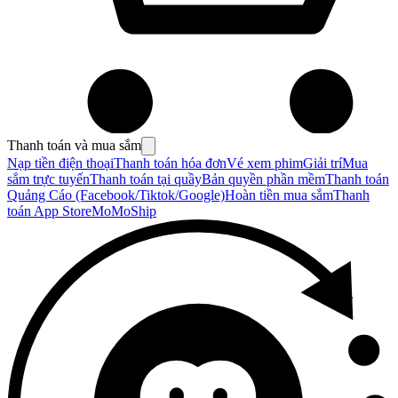
Thanh toán và mua sắm
Nạp tiền điện thoại
Thanh toán hóa đơn
Vé xem phim
Giải trí
Mua
sắm trực tuyến
Thanh toán tại quầy
Bản quyền phần mềm
Thanh toán
Quảng Cáo (Facebook/Tiktok/Google)
Hoàn tiền mua sắm
Thanh
toán App Store
MoMoShip