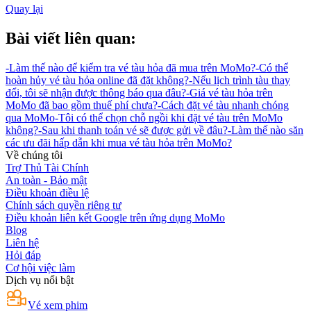
Quay lại
Bài viết liên quan:
-
Làm thế nào để kiểm tra vé tàu hỏa đã mua trên MoMo?
-
Có thể
hoàn hủy vé tàu hỏa online đã đặt không?
-
Nếu lịch trình tàu thay
đổi, tôi sẽ nhận được thông báo qua đâu?
-
Giá vé tàu hỏa trên
MoMo đã bao gồm thuế phí chưa?
-
Cách đặt vé tàu nhanh chóng
qua MoMo
-
Tôi có thể chọn chỗ ngồi khi đặt vé tàu trên MoMo
không?
-
Sau khi thanh toán vé sẽ được gửi về đâu?
-
Làm thế nào săn
các ưu đãi hấp dẫn khi mua vé tàu hỏa trên MoMo?
Về chúng tôi
Trợ Thủ Tài Chính
An toàn - Bảo mật
Điều khoản điều lệ
Chính sách quyền riêng tư
Điều khoản liên kết Google trên ứng dụng MoMo
Blog
Liên hệ
Hỏi đáp
Cơ hội việc làm
Dịch vụ nổi bật
Vé xem phim