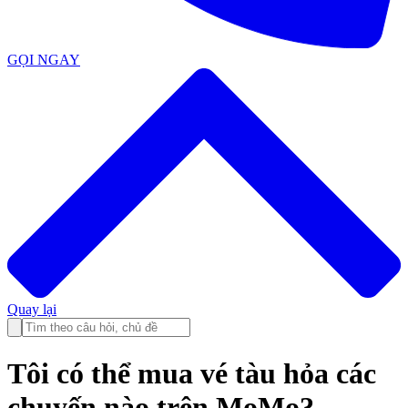
GỌI NGAY
Quay lại
Tôi có thể mua vé tàu hỏa các
chuyến nào trên MoMo?