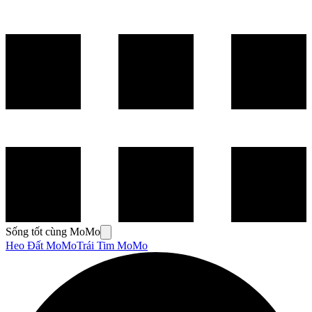
Sống tốt cùng MoMo
Heo Đất MoMo
Trái Tim MoMo