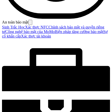
An toàn bảo mật
Sinh Trắc Học
Xác thực NFC
Chính sách bảo mật và quyền riêng
tư
Công nghệ bảo mật của MoMo
Biện pháp tăng cường bảo mật
Sự
cố khẩn cấp
Xác thực tài khoản