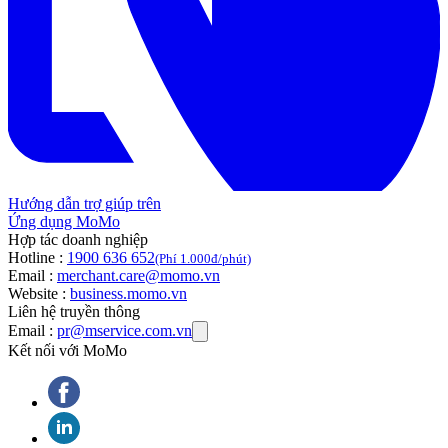
Hướng dẫn trợ giúp trên
Ứng dụng MoMo
Hợp tác doanh nghiệp
Hotline :
1900 636 652
(Phí 1.000đ/phút)
Email :
merchant.care@momo.vn
Website :
business.momo.vn
Liên hệ truyền thông
Email :
pr@mservice.com.vn
Kết nối với MoMo