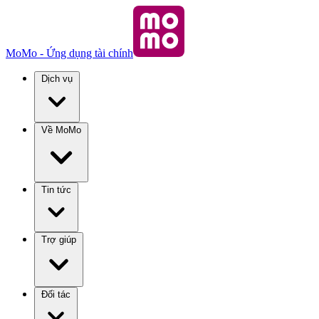
MoMo - Ứng dụng tài chính
Dịch vụ
Về MoMo
Tin tức
Trợ giúp
Đối tác