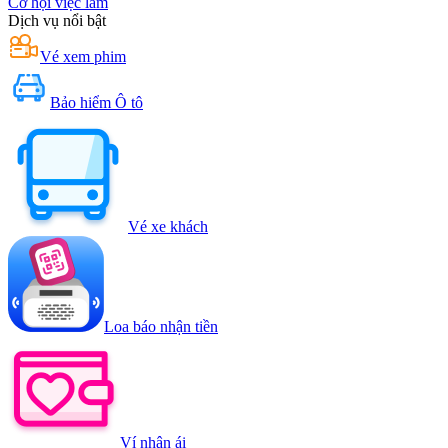
Cơ hội việc làm
Dịch vụ nổi bật
Vé xem phim
Bảo hiểm Ô tô
Vé xe khách
Loa báo nhận tiền
Ví nhân ái