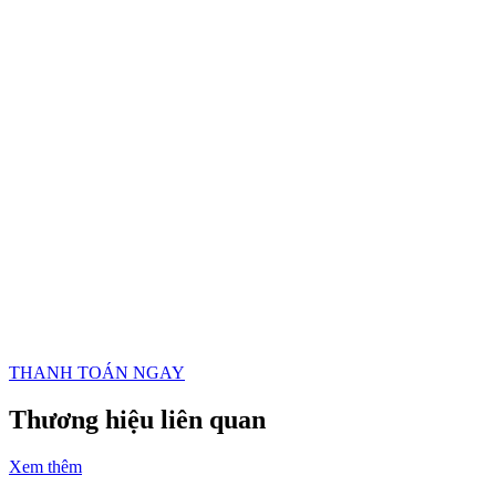
Ví MoMo trở thành kênh thanh toán chính thức của Takomo kể từ
tháng 12/2021, tạo ra sự thuận lợi tối đa cho khách hàng trả góp
khoản vay hàng tháng. Không chỉ tiện lợi, nhanh chóng, Ví MoMo
còn có tính năng nhắc kỳ thanh toán – giúp khách hàng không lo trễ
hạn cùng nhiều chương trình ưu đãi diễn ra thường xuyên.
THANH TOÁN NGAY
Thương hiệu liên quan
Xem thêm