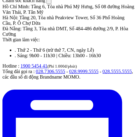
Chăm sóc khách hàng
Hồ Chí Minh
:
Tầng 6, Tòa nhà Phú Mỹ Hưng, Số 08 đường Hoàng
Văn Thái, P. Tân Mỹ
Hà Nội
:
Tầng 20, Tòa nhà Peakview Tower, Số 36 Phố Hoàng
Cầu, P. Ô Chợ Dừa
Đà Nẵng
:
Tầng 3, Tòa nhà DMT, Số 484-486 đường 2/9, P. Hòa
Cường
Thời gian làm việc:
.
Thứ 2 - Thứ 6 (trừ thứ 7, CN, ngày Lễ)
.
Sáng: 9h00 - 11h30 | Chiều: 13h00 - 16h30
Hotline :
1900 5454 41
(Phí 1.000đ/phút)
Tổng đài gọi ra :
028.7306.5555
-
028.9999.5555
-
028.5555.5555
,
các đầu số di động Brandname MOMO.