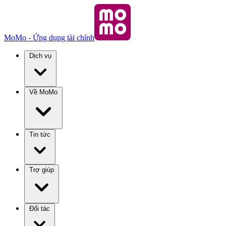
MoMo - Ứng dụng tài chính
Dịch vụ
Về MoMo
Tin tức
Trợ giúp
Đối tác