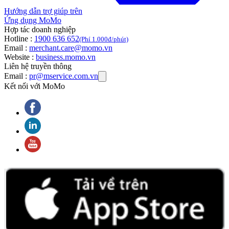
Hướng dẫn trợ giúp trên
Ứng dụng MoMo
Hợp tác doanh nghiệp
Hotline :
1900 636 652
(Phí 1.000đ/phút)
Email :
merchant.care@momo.vn
Website :
business.momo.vn
Liên hệ truyền thông
Email :
pr@mservice.com.vn
Kết nối với MoMo