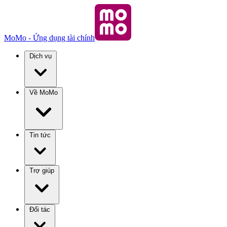
MoMo - Ứng dụng tài chính
Dịch vụ
Về MoMo
Tin tức
Trợ giúp
Đối tác