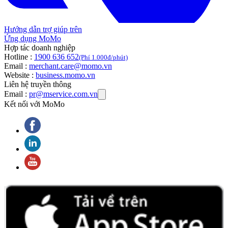
Hướng dẫn trợ giúp trên
Ứng dụng MoMo
Hợp tác doanh nghiệp
Hotline :
1900 636 652
(Phí 1.000đ/phút)
Email :
merchant.care@momo.vn
Website :
business.momo.vn
Liên hệ truyền thông
Email :
pr@mservice.com.vn
Kết nối với MoMo