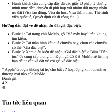
Hành khách cần cung cấp đầy đủ các giấy tờ pháp lý chứng
minh mục đích chuyến đi phù hợp với nhóm đối tượng nhận
ưu đãi (Visa lao động, Visa du học, Visa thăm thân, Thẻ sinh
viên quốc tế, Quyết định cử đi công tác...).
Hướng dẫn đặt vé để nhận ưu đãi giá đặc biệt:
Bước 1: Tại trang chủ MoMo, gõ “Vé máy bay” trên khung
tìm kiếm;
Bước 2: Tại màn hình kết quả chuyến bay, chọn các chuyến
có thẻ "Giá đặc biệt";
Bước 3: Xem điều kiện để nhận “Giá đặc biệt” > Bấm “Tiếp
tục” để cung cấp thông tin. Đội ngũ CSKH MoMo sẽ liên hệ
bạn để tư vấn và đặt vé với giá vé đặc biệt.
* Apple/ Google
không tài trợ cho bất cứ hoạt động kinh doanh &
thương mại nào của MoMo.
Đánh giá :
4.2
/
0
Tin tức liên quan