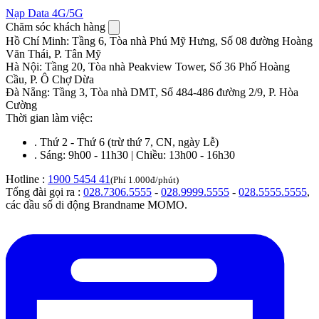
Nạp Data 4G/5G
Chăm sóc khách hàng
Hồ Chí Minh
:
Tầng 6, Tòa nhà Phú Mỹ Hưng, Số 08 đường Hoàng
Văn Thái, P. Tân Mỹ
Hà Nội
:
Tầng 20, Tòa nhà Peakview Tower, Số 36 Phố Hoàng
Cầu, P. Ô Chợ Dừa
Đà Nẵng
:
Tầng 3, Tòa nhà DMT, Số 484-486 đường 2/9, P. Hòa
Cường
Thời gian làm việc:
.
Thứ 2 - Thứ 6 (trừ thứ 7, CN, ngày Lễ)
.
Sáng: 9h00 - 11h30 | Chiều: 13h00 - 16h30
Hotline :
1900 5454 41
(Phí 1.000đ/phút)
Tổng đài gọi ra :
028.7306.5555
-
028.9999.5555
-
028.5555.5555
,
các đầu số di động Brandname MOMO.