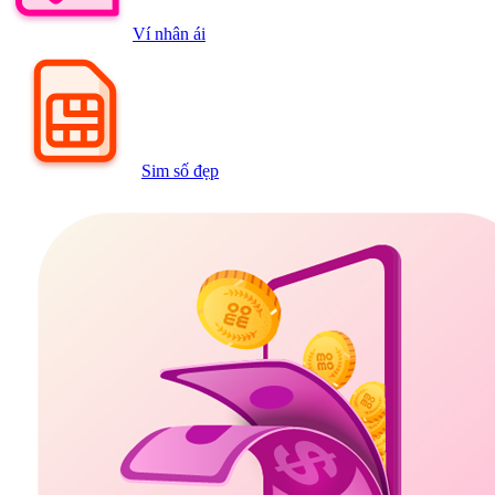
Ví nhân ái
Sim số đẹp