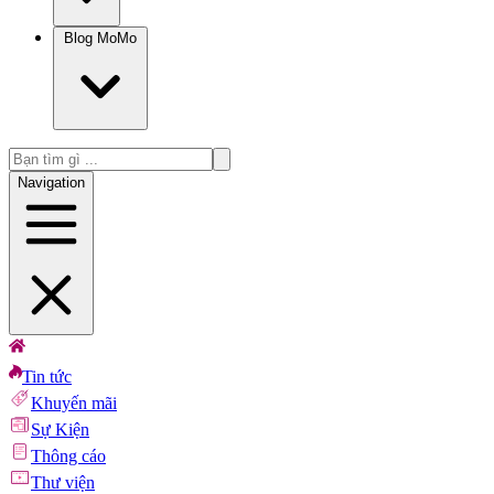
Blog MoMo
Navigation
Tin tức
Khuyến mãi
Sự Kiện
Thông cáo
Thư viện