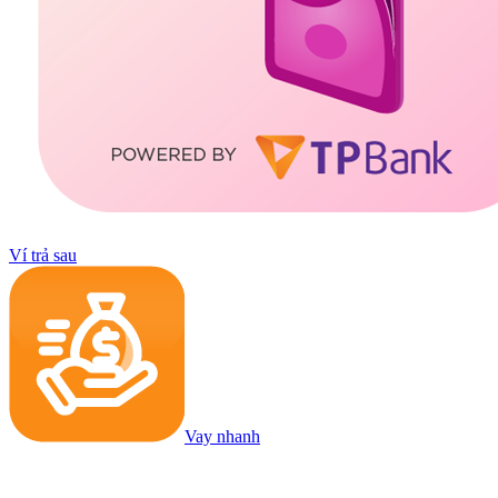
Ví trả sau
Vay nhanh