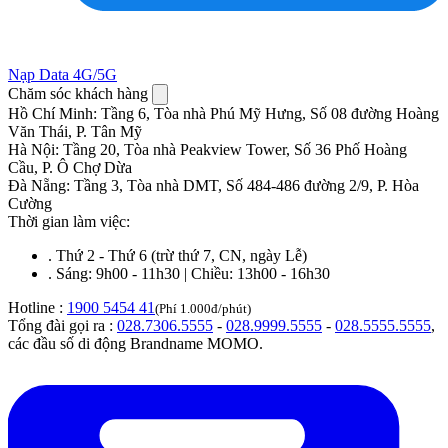
Nạp Data 4G/5G
Chăm sóc khách hàng
Hồ Chí Minh
:
Tầng 6, Tòa nhà Phú Mỹ Hưng, Số 08 đường Hoàng
Văn Thái, P. Tân Mỹ
Hà Nội
:
Tầng 20, Tòa nhà Peakview Tower, Số 36 Phố Hoàng
Cầu, P. Ô Chợ Dừa
Đà Nẵng
:
Tầng 3, Tòa nhà DMT, Số 484-486 đường 2/9, P. Hòa
Cường
Thời gian làm việc:
.
Thứ 2 - Thứ 6 (trừ thứ 7, CN, ngày Lễ)
.
Sáng: 9h00 - 11h30 | Chiều: 13h00 - 16h30
Hotline :
1900 5454 41
(Phí 1.000đ/phút)
Tổng đài gọi ra :
028.7306.5555
-
028.9999.5555
-
028.5555.5555
,
các đầu số di động Brandname MOMO.