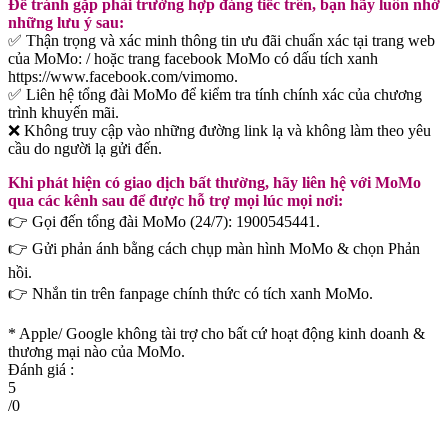
Để tránh gặp phải trường hợp đáng tiếc trên, bạn hãy luôn nhớ
những lưu ý sau:
✅ Thận trọng và xác minh thông tin ưu đãi chuẩn xác tại trang web
của MoMo: / hoặc trang facebook MoMo có dấu tích xanh
https://www.facebook.com/vimomo.
✅ Liên hệ tổng đài MoMo để kiểm tra tính chính xác của chương
trình khuyến mãi.
❌ Không truy cập vào những đường link lạ và không làm theo yêu
cầu do người lạ gửi đến.
Khi phát hiện có giao dịch bất thường, hãy liên hệ với MoMo
qua các kênh sau để được hỗ trợ mọi lúc mọi nơi:
👉 Gọi đến tổng đài MoMo (24/7): 1900545441.
👉 Gửi phản ánh bằng cách chụp màn hình MoMo & chọn Phản
hồi.
👉 Nhắn tin trên fanpage chính thức có tích xanh MoMo.
* Apple/ Google
không tài trợ cho bất cứ hoạt động kinh doanh &
thương mại nào của MoMo.
Đánh giá :
5
/
0