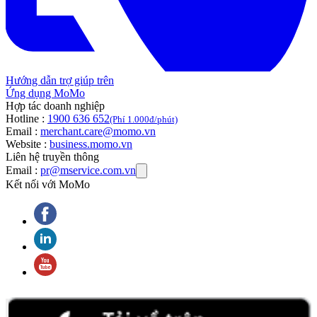
Hướng dẫn trợ giúp trên
Ứng dụng MoMo
Hợp tác doanh nghiệp
Hotline :
1900 636 652
(Phí 1.000đ/phút)
Email :
merchant.care@momo.vn
Website :
business.momo.vn
Liên hệ truyền thông
Email :
pr@mservice.com.vn
Kết nối với MoMo