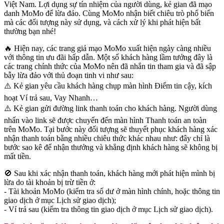
Việt Nam. Lợi dụng sự tín nhiệm của người dùng, kẻ gian đã mạo
danh MoMo để lừa đảo. Cùng MoMo nhận biết chiêu trò phổ biến
mà các đối tượng này sử dụng, và cách xử lý khi phát hiện bất
thường bạn nhé!
🔥 Hiện nay, các trang giả mạo MoMo xuất hiện ngày càng nhiều
với thông tin ưu đãi hấp dẫn. Một số khách hàng lầm tưởng đây là
các trang chính thức của MoMo nên đã nhắn tin tham gia và đã sập
bẫy lừa đảo với thủ đoạn tinh vi như sau:
⚠️ Kẻ gian yêu cầu khách hàng chụp màn hình Điểm tin cậy, kích
hoạt Ví trả sau, Vay Nhanh…
⚠️ Kẻ gian gửi đường link thanh toán cho khách hàng. Người dùng
nhấn vào link sẽ được chuyển đến màn hình Thanh toán an toàn
trên MoMo. Tại bước này đối tượng sẽ thuyết phục khách hàng xác
nhận thanh toán bằng nhiều chiêu thức khác nhau như: đây chỉ là
bước sao kê để nhận thưởng và khẳng định khách hàng sẽ không bị
mất tiền.
🚫 Sau khi xác nhận thanh toán, khách hàng mới phát hiện mình bị
lừa do tài khoản bị trừ tiền ở:
- Tài khoản MoMo (kiểm tra số dư ở màn hình chính, hoặc thông tin
giao dịch ở mục Lịch sử giao dịch);
- Ví trả sau (kiểm tra thông tin giao dịch ở mục Lịch sử giao dịch).