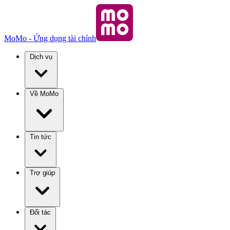
MoMo - Ứng dụng tài chính
Dịch vụ
Về MoMo
Tin tức
Trợ giúp
Đối tác