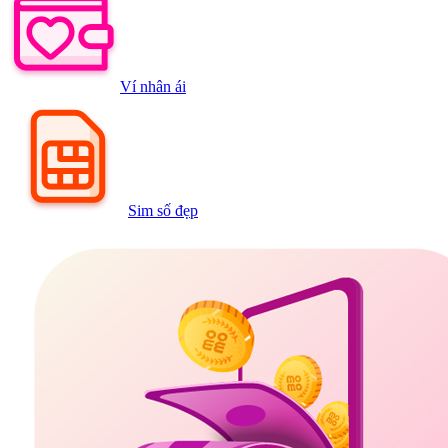
Ví nhân ái
Sim số đẹp