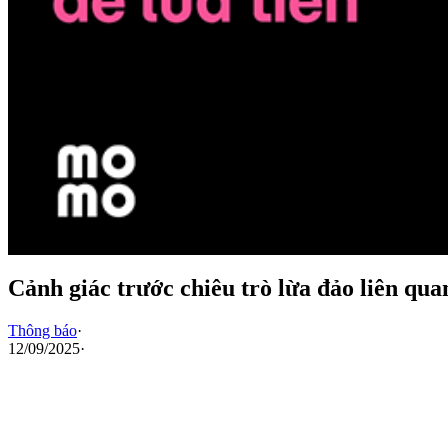
Cảnh giác trước chiêu trò lừa đảo liên qu
Thông báo
·
12/09/2025
·