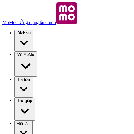
MoMo - Ứng dụng tài chính
Dịch vụ
Về MoMo
Tin tức
Trợ giúp
Đối tác