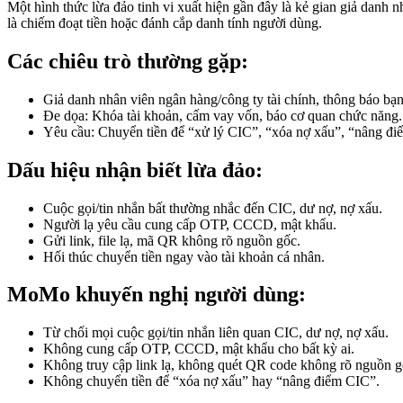
Một hình thức lừa đảo tinh vi xuất hiện gần đây là kẻ gian giả danh 
là chiếm đoạt tiền hoặc đánh cắp danh tính người dùng.
Các chiêu trò thường gặp:
Giả danh nhân viên ngân hàng/công ty tài chính, thông báo bạn
Đe dọa: Khóa tài khoản, cấm vay vốn, báo cơ quan chức năng.
Yêu cầu: Chuyển tiền để “xử lý CIC”, “xóa nợ xấu”, “nâng đ
Dấu hiệu nhận biết lừa đảo:
Cuộc gọi/tin nhắn bất thường nhắc đến CIC, dư nợ, nợ xấu.
Người lạ yêu cầu cung cấp OTP, CCCD, mật khẩu.
Gửi link, file lạ, mã QR không rõ nguồn gốc.
Hối thúc chuyển tiền ngay vào tài khoản cá nhân.
MoMo khuyến nghị người dùng:
Từ chối mọi cuộc gọi/tin nhắn liên quan CIC, dư nợ, nợ xấu.
Không cung cấp OTP, CCCD, mật khẩu cho bất kỳ ai.
Không truy cập link lạ, không quét QR code không rõ nguồn g
Không chuyển tiền để “xóa nợ xấu” hay “nâng điểm CIC”.