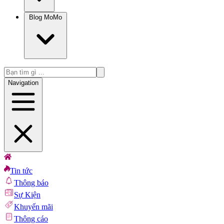
Blog MoMo
Navigation
Tin tức
Thông báo
Sự Kiện
Khuyến mãi
Thông cáo