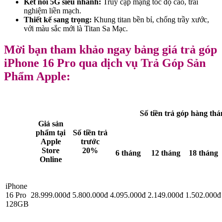
Kết nối 5G siêu nhanh:
Truy cập mạng tốc độ cao, trải
nghiệm liền mạch.
Thiết kế sang trọng:
Khung titan bền bỉ, chống trầy xước,
với màu sắc mới là Titan Sa Mạc.
Mời bạn tham khảo ngay bảng giá trả góp
iPhone 16 Pro qua dịch vụ Trả Góp Sản
Phẩm Apple:
Số tiền trả góp hàng th
Giá sản
phẩm tại
Số tiền trả
Apple
trước
Store
20%
6 tháng
12 tháng
18 tháng
Online
iPhone
16 Pro
28.999.000đ
5.800.000đ
4.095.000đ
2.149.000đ
1.502.000đ
128GB