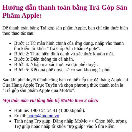
Hướng dẫn thanh toán bằng Trả Góp Sản
Phẩm Apple:
Để thanh toán bằng Trả góp sản phẩm Apple, bạn chỉ cần thực hiện
theo thao tác sau:
Bước 1: Từ màn hình chính của ứng dụng, nhập vào thanh
tìm kiếm từ khóa "Trả Góp Sản Phẩm Apple".
Bước 2: Thực hiện định danh và xác thực khuôn mặt.
Bước 3: Điền thông tin cá nhân.
Bước 4: Nhập mã xác thực và đợi phê duyệt.
Bước 5: Kết quả phê duyệt sẽ có sau khoảng 1 phút.
Sau khi phê duyệt thành công bạn có thể tiếp tục đặt hàng Apple tại
Cửa Hàng Apple Trực Tuyến và chọn phương thức thanh toán là
“Trả góp sản phẩm Apple qua MoMo".
Mọi thắc mắc vui lòng liên hệ MoMo theo 3 cách:
Hotline: 1900 54 54 41 (1.000đ/phút).
Email:
hotro@momo.vn
.
Tính năng Trợ giúp: Đăng nhập MoMo >> Chọn biểu tượng
Trợ giúp hoặc nhập từ khóa "trợ giúp" vào ô tìm kiếm.