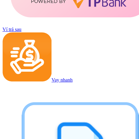
Ví trả sau
Vay nhanh