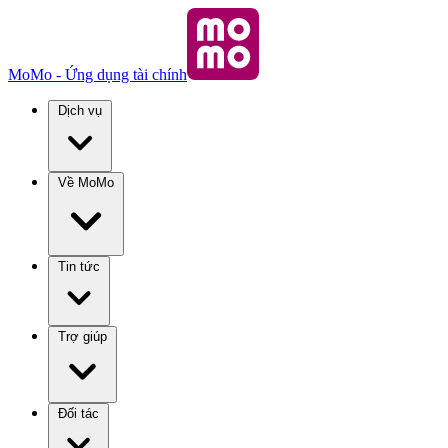
MoMo - Ứng dụng tài chính
Dịch vụ
Về MoMo
Tin tức
Trợ giúp
Đối tác