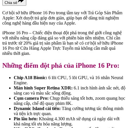
Chia sẻ
Cơ hội sở hữu iPhone 16 Pro trong tầm tay với Trả Góp Sản Phẩm
Apple: Xét duyệt trả góp đơn giản, giúp bạn dễ dàng trải nghiệm
công nghệ hàng đầu hiện nay của Apple.
iPhone 16 Pro – Chiếc điện thoại đột phá trong thế giới công nghệ
với nhiều nâng cấp đáng giá so với phiên bản tiền nhiệm. Chỉ cần
trả trước từ 20% giá trị sản phẩm là bạn sẽ có cơ hội sở hữu iPhone
16 Pro từ Cửa Hàng Apple Trực Tuyến mà không cần mất quá
nhiều thời gian.
Những điểm đột phá của iPhone 16 Pro:
Chip A18 Bionic:
6 lõi CPU, 5 lõi GPU, và 16 nhân Neural
Engine.
Màn hình Super Retina XDR:
6.1 inch hình ảnh sắc nét, độ
sáng cao và màu sắc sống động.
Cụm camera Pro:
Chụp thiếu sáng tốt hơn, zoom quang học
nâng cấp, chế độ quay phim 8K.
Dynamic Island cải tiến:
Tăng cường tương tác thông minh
và tiện ích trực quan.
Pin lâu hơn:
Khoảng 4.300 mAh sử dụng cả ngày dài với
khả năng tối ưu hóa năng lượng.