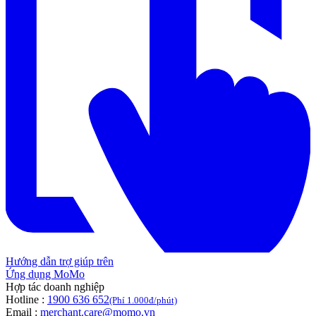
Hướng dẫn trợ giúp trên
Ứng dụng MoMo
Hợp tác doanh nghiệp
Hotline :
1900 636 652
(Phí 1.000đ/phút)
Email :
merchant.care@momo.vn