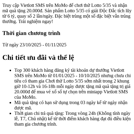
Truy cập Vietlott SMS trên MoMo để chơi thử Lotto 5/35 và nhận
mã quà tặng 20.000đ. Sản phẩm Lotto 5/35 có giải Độc Đắc tích lũy
từ 6 tỷ, quay số 2 lần/ngày. Đặc biệt trùng một số đặc biệt vẫn trúng
thưởng. Trải nghiệm ngay!
Thời gian chương trình
Từ ngày 23/10/2025 - 01/11/2025
Chi tiết ưu đãi và thể lệ
Top 300 khách hàng đăng ký tài khoản dự thưởng Vietlott
SMS trên MoMo từ 01/01/2025 - 10/10/2025 nhưng chưa chi
tiêu có tham gia Chơi thử Lotto 5/35 sớm nhất trong 2 khung
giờ 10-12h và 16-18h mỗi ngày được tặng mã quà tặng trị giá
20.000đ để mua vé xổ số tự chọn trên miniapp Vietlott SMS
của MoMo.
Mã quà tặng có hạn sử dụng trong 03 ngày kể từ ngày nhận
được mã.
Thời gian chi trả quà tặng: Trong vòng 24h (Không tính ngày
lễ, T7, Chủ nhật) kể từ thời điểm khách hàng đạt đủ điều kiện
tham gia chương trình.