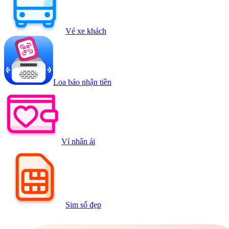
Vé xe khách
Loa báo nhận tiền
Ví nhân ái
Sim số đẹp