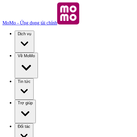
MoMo - Ứng dụng tài chính
Dịch vụ
Về MoMo
Tin tức
Trợ giúp
Đối tác