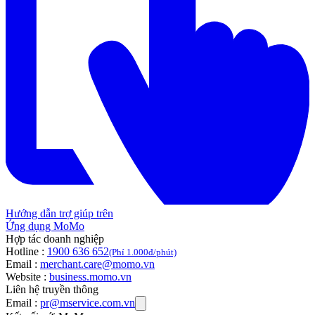
Hướng dẫn trợ giúp trên
Ứng dụng MoMo
Hợp tác doanh nghiệp
Hotline :
1900 636 652
(Phí 1.000đ/phút)
Email :
merchant.care@momo.vn
Website :
business.momo.vn
Liên hệ truyền thông
Email :
pr@mservice.com.vn