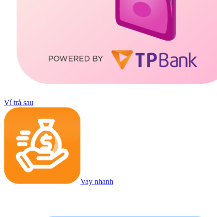
Ví trả sau
Vay nhanh