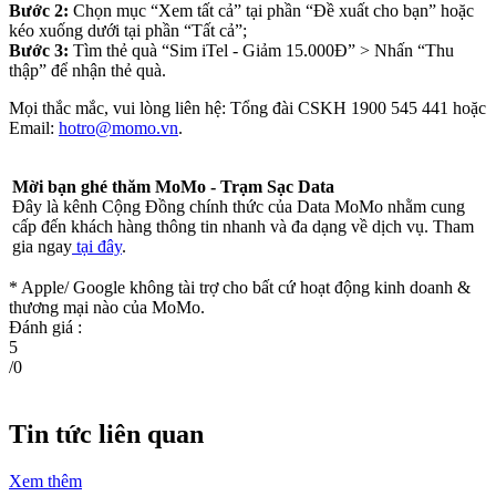
Bước 2:
Chọn mục “Xem tất cả” tại phần “Đề xuất cho bạn” hoặc
kéo xuống dưới tại phần “Tất cả”;
Bước 3:
Tìm thẻ quà “Sim iTel - Giảm 15.000Đ” > Nhấn “Thu
thập” để nhận thẻ quà.
Mọi thắc mắc, vui lòng liên hệ: Tổng đài CSKH 1900 545 441 hoặc
Email:
hotro@momo.vn
.
Mời bạn ghé thăm MoMo - Trạm Sạc Data
Đây là kênh Cộng Đồng chính thức của Data MoMo nhằm cung
cấp đến khách hàng thông tin nhanh và đa dạng về dịch vụ. Tham
gia ngay
tại đây
.
* Apple/ Google
không tài trợ cho bất cứ hoạt động kinh doanh &
thương mại nào của MoMo.
Đánh giá :
5
/
0
Tin tức liên quan
Xem thêm