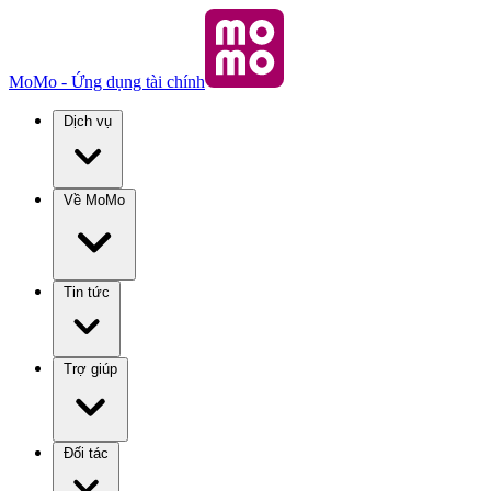
MoMo - Ứng dụng tài chính
Dịch vụ
Về MoMo
Tin tức
Trợ giúp
Đối tác