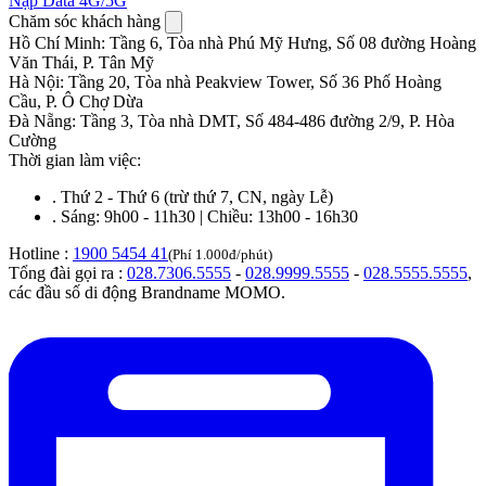
Nạp Data 4G/5G
Chăm sóc khách hàng
Hồ Chí Minh
:
Tầng 6, Tòa nhà Phú Mỹ Hưng, Số 08 đường Hoàng
Văn Thái, P. Tân Mỹ
Hà Nội
:
Tầng 20, Tòa nhà Peakview Tower, Số 36 Phố Hoàng
Cầu, P. Ô Chợ Dừa
Đà Nẵng
:
Tầng 3, Tòa nhà DMT, Số 484-486 đường 2/9, P. Hòa
Cường
Thời gian làm việc:
.
Thứ 2 - Thứ 6 (trừ thứ 7, CN, ngày Lễ)
.
Sáng: 9h00 - 11h30 | Chiều: 13h00 - 16h30
Hotline :
1900 5454 41
(Phí 1.000đ/phút)
Tổng đài gọi ra :
028.7306.5555
-
028.9999.5555
-
028.5555.5555
,
các đầu số di động Brandname MOMO.