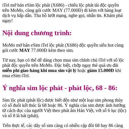
iTel mở bán eSim lộc phát (X686) - chiêu lộc phát tài độc quyền
trên MoMo, cùng gói cước MAY (77.000Đ) đi kèm với hàng loạt
dịch vụ hấp dẫn. Tha hồ lướt mạng, nghe gọi, nhắn tin. Khám phá
ngay!
Nội dung chương trình:
MoMo mở bán eSim iTel lộc phát (X686) độc quyền siêu hot cùng
gói cước
MAY
77.000Đ kèm theo sim.
Từ nay, bạn có thể dễ dàng chọn mua sim chính chủ iTel với số lộc
phát độc quyền trên MoMo. Đặc biệt, chớp ngay thẻ quà ưu đãi
miễn phí giao hàng khi mua sim vật lý
hoặc
giảm 15.000Đ
khi
mua eSim iTel.
Ý nghĩa sim lộc phát - phát lộc, 68 - 86:
Sim lộc phát (phát lộc) được biết đến như một loại sim phong thủy
có số đuôi kết thúc là 68 hoặc 86. Ý nghĩa của sim được ảnh hưởng
từ cách đọc của người Việt theo phát âm Hán Việt, với số 6 lục (lộc)
và số 8 là bát (phát).
Trên thực tế, các dãy số sim càng có nhiều cặp đôi 68 hay 86 càng