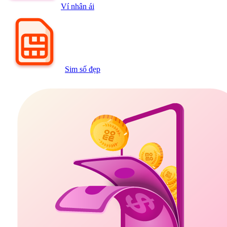
Ví nhân ái
Sim số đẹp