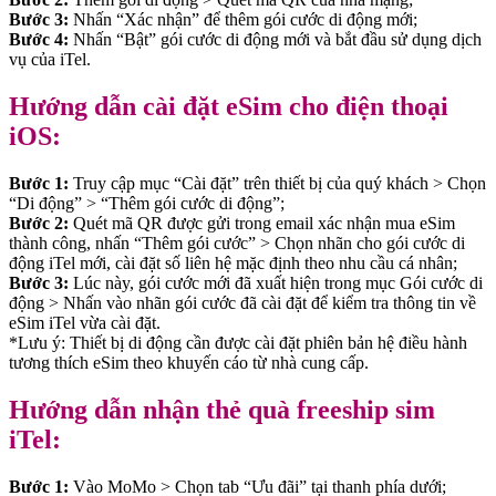
Bước 3:
Nhấn “Xác nhận” để thêm gói cước di động mới;
Bước 4:
Nhấn “Bật” gói cước di động mới và bắt đầu sử dụng dịch
vụ của iTel.
Hướng dẫn cài đặt eSim cho điện thoại
iOS:
Bước 1:
Truy cập mục “Cài đặt” trên thiết bị của quý khách > Chọn
“Di động” > “Thêm gói cước di động”;
Bước 2:
Quét mã QR được gửi trong email xác nhận mua eSim
thành công, nhấn “Thêm gói cước” > Chọn nhãn cho gói cước di
động iTel mới, cài đặt số liên hệ mặc định theo nhu cầu cá nhân;
Bước 3:
Lúc này, gói cước mới đã xuất hiện trong mục Gói cước di
động > Nhấn vào nhãn gói cước đã cài đặt để kiểm tra thông tin về
eSim iTel vừa cài đặt.
*Lưu ý: Thiết bị di động cần được cài đặt phiên bản hệ điều hành
tương thích eSim theo khuyến cáo từ nhà cung cấp.
Hướng dẫn nhận thẻ quà freeship sim
iTel:
Bước 1:
Vào MoMo > Chọn tab “Ưu đãi” tại thanh phía dưới;