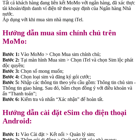
Tất cả khách hàng đang liên kết MoMo với ngân hàng, đã xác thực
tài khoản/định danh ví điện tử theo quy định của Ngân hàng Nhà
nước.
Áp dụng với khi mua sim nhà mạng iTel.
Hướng dẫn mua sim chính chủ trên
MoMo:
Bước 1:
Vào MoMo > Chọn Mua sim chính chủ;
Bước 2:
Tại màn hình Mua sim > Chọn iTel và chọn Sim lộc phát
độc quyền;
Bước 3:
Chọn số mong muốn;
Bước 4:
Chọn loại sim và đăng ký gói cước;
Bước 5:
Nhập các thông tin theo yêu cầu gồm: Thông tin chủ sim -
Thông tin giao hàng. Sau đó, bấm chọn đồng ý với điều khoản và
ấn “Thanh toán”;
Bước 6:
Kiểm tra và nhấn “Xác nhận” để hoàn tất.
Hướng dẫn cài đặt eSim cho điện thoại
Android:
Bước 1:
Vào Cài đặt > Kết nối > Quản lý sim;
Bước 2:
Thêm gói di động > Quét mã QR của nhà mạng;