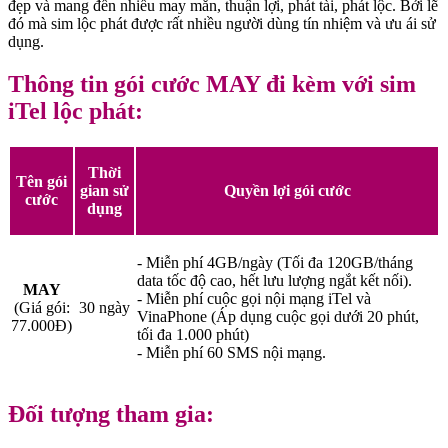
đẹp và mang đến nhiều may mắn, thuận lợi, phát tài, phát lộc. Bởi lẽ
đó mà sim lộc phát được rất nhiều người dùng tín nhiệm và ưu ái sử
dụng.
Thông tin gói cước MAY đi kèm với sim
iTel lộc phát:
Thời
Tên gói
gian sử
Quyền lợi gói cước
cước
dụng
- Miễn phí 4GB/ngày (Tối đa 120GB/tháng
data tốc độ cao, hết lưu lượng ngắt kết nối).
MAY
- Miễn phí cuộc gọi nội mạng iTel và
(Giá gói:
30 ngày
VinaPhone (Áp dụng cuộc gọi dưới 20 phút,
77.000Đ)
tối đa 1.000 phút)
- Miễn phí 60 SMS nội mạng.
Đối tượng tham gia: