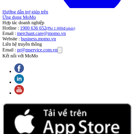
Hướng dẫn trợ giúp trên
Ứng dụng MoMo
Hợp tác doanh nghiệp
Hotline :
1900 636 652
(Phí 1.000đ/phút)
Email :
merchant.care@momo.vn
Website :
business.momo.vn
Liên hệ truyền thông
Email :
pr@mservice.com.vn
Kết nối với MoMo