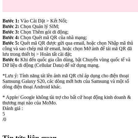
Bước 1:
Vào Cài Đặt > Kết Nối;
Bước 2:
Chọn Quản lý SIM;
Bước 3:
Chọn Thêm gói di động;
Bước 4:
Chọn Quét mã QR của nhà mạng;
Bước 5:
Quét mã QR được gửi qua email, hoặc chọn Nhập mã thủ
công và sao chép mã từ email, hoặc chọn Mở ảnh để tải mã QR đã
lưu trong thiết bị > Hoàn tất cài đặt;
Bước 6:
Khi đến quốc gia cần dùng, bật Chuyển vùng quốc tế và
Dữ liệu di động (Cellular Data) để sử dụng mạng.
*Lưu ý: Tính năng tải lên ảnh mã QR chỉ áp dụng cho điện thoại
Samsung Galaxy S20, các dòng mới hơn của Samsung và một số
dòng điện thoại Android khác.
* Apple/ Google
không tài trợ cho bất cứ hoạt động kinh doanh &
thương mại nào của MoMo.
Đánh giá :
5
/
0
Tin tức liên quan