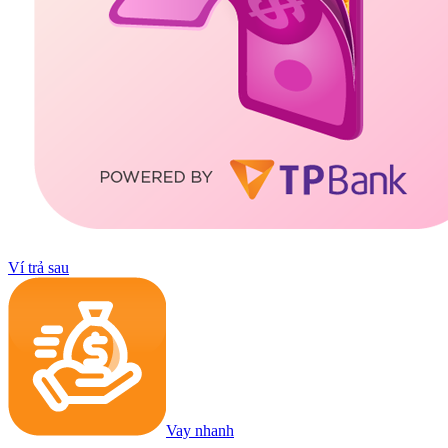
Ví trả sau
Vay nhanh