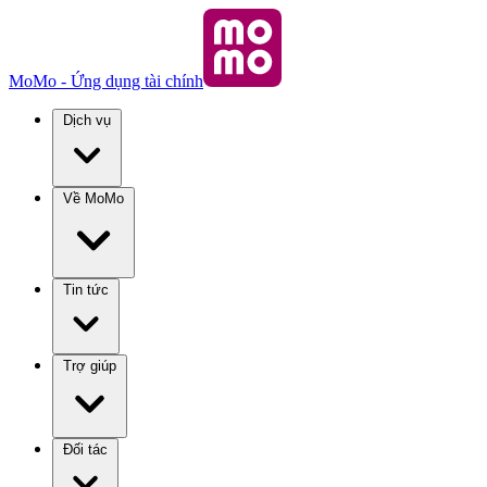
MoMo - Ứng dụng tài chính
Dịch vụ
Về MoMo
Tin tức
Trợ giúp
Đối tác