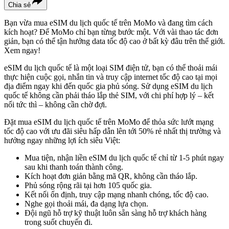
Chia sẻ
Bạn vừa mua eSIM du lịch quốc tế trên MoMo và đang tìm cách
kích hoạt? Để MoMo chỉ bạn từng bước một. Với vài thao tác đơn
giản, bạn có thể tận hưởng data tốc độ cao ở bất kỳ đâu trên thế giới.
Xem ngay!
eSIM du lịch quốc tế là một loại SIM điện tử, bạn có thể thoải mái
thực hiện cuộc gọi, nhắn tin và truy cập internet tốc độ cao tại mọi
địa điểm ngay khi đến quốc gia phủ sóng. Sử dụng eSIM du lịch
quốc tế không cần phải tháo lắp thẻ SIM, với chi phí hợp lý – kết
nối tức thì – không cần chờ đợi.
Đặt mua eSIM du lịch quốc tế trên MoMo để thỏa sức lướt mạng
tốc độ cao với ưu đãi siêu hấp dẫn lên tới 50% rẻ nhất thị trường và
hưởng ngay những lợi ích siêu Việt:
Mua tiện, nhận liền eSIM du lịch quốc tế chỉ từ 1-5 phút ngay
sau khi thanh toán thành công.
Kích hoạt đơn giản bằng mã QR, không cần tháo lắp.
Phủ sóng rộng rãi tại hơn 105 quốc gia.
Kết nối ổn định, truy cập mạng nhanh chóng, tốc độ cao.
Nghe gọi thoải mái, đa dạng lựa chọn.
Đội ngũ hỗ trợ kỹ thuật luôn sẵn sàng hỗ trợ khách hàng
trong suốt chuyến đi.