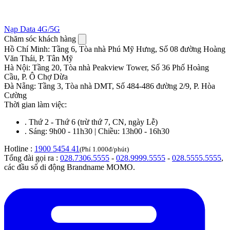
Nạp Data 4G/5G
Chăm sóc khách hàng
Hồ Chí Minh
:
Tầng 6, Tòa nhà Phú Mỹ Hưng, Số 08 đường Hoàng
Văn Thái, P. Tân Mỹ
Hà Nội
:
Tầng 20, Tòa nhà Peakview Tower, Số 36 Phố Hoàng
Cầu, P. Ô Chợ Dừa
Đà Nẵng
:
Tầng 3, Tòa nhà DMT, Số 484-486 đường 2/9, P. Hòa
Cường
Thời gian làm việc:
.
Thứ 2 - Thứ 6 (trừ thứ 7, CN, ngày Lễ)
.
Sáng: 9h00 - 11h30 | Chiều: 13h00 - 16h30
Hotline :
1900 5454 41
(Phí 1.000đ/phút)
Tổng đài gọi ra :
028.7306.5555
-
028.9999.5555
-
028.5555.5555
,
các đầu số di động Brandname MOMO.