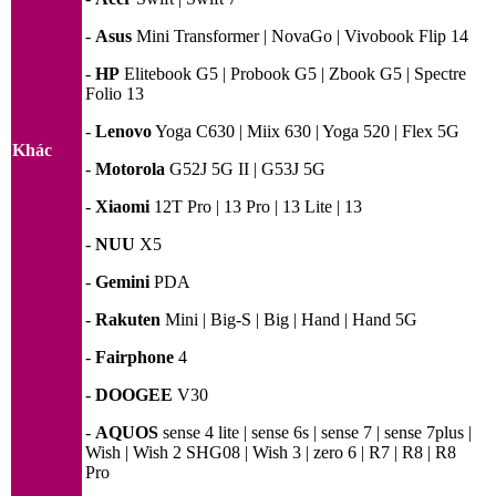
-
Asus
Mini Transformer | NovaGo | Vivobook Flip 14
-
HP
Elitebook G5 | Probook G5 | Zbook G5 | Spectre
Folio 13
-
Lenovo
Yoga C630 | Miix 630 | Yoga 520 | Flex 5G
Khác
-
Motorola
G52J 5G II | G53J 5G
-
Xiaomi
12T Pro | 13 Pro | 13 Lite | 13
-
NUU
X5
-
Gemini
PDA
-
Rakuten
Mini | Big-S | Big | Hand | Hand 5G
-
Fairphone
4
-
DOOGEE
V30
-
AQUOS
sense 4 lite | sense 6s | sense 7 | sense 7plus |
Wish | Wish 2 SHG08 | Wish 3 | zero 6 | R7 | R8 | R8
Pro