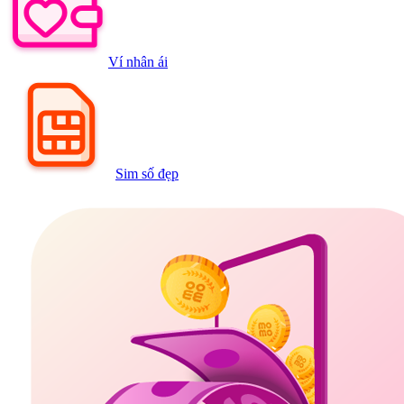
Ví nhân ái
Sim số đẹp