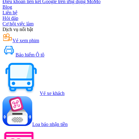
Điều khoản liên kết Google trên ứng dụng MoMo
Blog
Liên hệ
Hỏi đáp
Cơ hội việc làm
Dịch vụ nổi bật
Vé xem phim
Bảo hiểm Ô tô
Vé xe khách
Loa báo nhận tiền