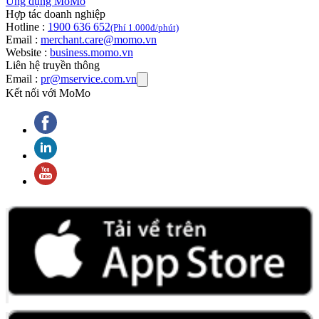
Ứng dụng MoMo
Hợp tác doanh nghiệp
Hotline :
1900 636 652
(Phí 1.000đ/phút)
Email :
merchant.care@momo.vn
Website :
business.momo.vn
Liên hệ truyền thông
Email :
pr@mservice.com.vn
Kết nối với MoMo