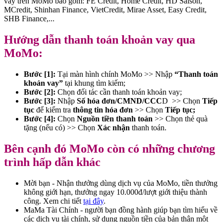
vay trên MoMo bao gồm: FE Credit, Home Credit, HD Saison,
MCredit, Shinhan Finance, VietCredit, Mirae Asset, Easy Credit,
SHB Finance,...
Hướng dẫn thanh toán khoản vay qua
MoMo:
Bước [1]:
Tại màn hình chính MoMo >> Nhập
“Thanh toán
khoản vay”
tại khung tìm kiếm;
Bước [2]:
Chọn đối tác cần thanh toán khoản vay;
Bước [3]:
Nhập
Số hóa đơn/CMND/CCC
D >> Chọn
Tiếp
tục
để kiểm tra
thông tin hóa đơn
>> Chọn
Tiếp tục;
Bước [4]:
Chọn
Nguồn tiền thanh toán
>> Chọn thẻ quà
tặng (nếu có) >> Chọn
Xác nhận
thanh toán.
Bên cạnh đó MoMo còn có những chương
trình hấp dẫn khác
Mời bạn - Nhận thưởng dùng dịch vụ của MoMo, tiền thưởng
không giới hạn, thưởng ngay 10.000đ/lượt giới thiệu thành
công. Xem chi tiết
tại đây
.
MaMa Tài Chính - người bạn đồng hành giúp bạn tìm hiểu về
các dịch vụ tài chính, sử dụng nguồn tiền của bản thân một