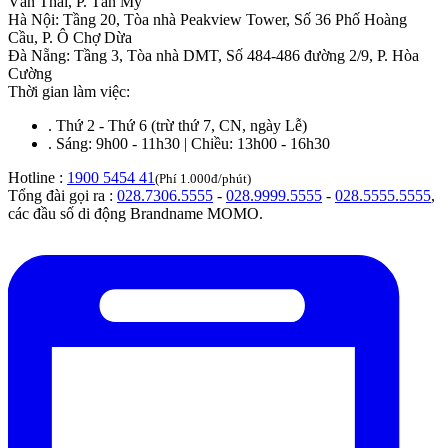
Văn Thái, P. Tân Mỹ
Hà Nội
:
Tầng 20, Tòa nhà Peakview Tower, Số 36 Phố Hoàng
Cầu, P. Ô Chợ Dừa
Đà Nẵng
:
Tầng 3, Tòa nhà DMT, Số 484-486 đường 2/9, P. Hòa
Cường
Thời gian làm việc:
.
Thứ 2 - Thứ 6 (trừ thứ 7, CN, ngày Lễ)
.
Sáng: 9h00 - 11h30 | Chiều: 13h00 - 16h30
Hotline :
1900 5454 41
(Phí 1.000đ/phút)
Tổng đài gọi ra :
028.7306.5555
-
028.9999.5555
-
028.5555.5555
,
các đầu số di động Brandname MOMO.