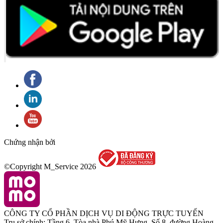
Chứng nhận bởi
©Copyright M_Service
2026
CÔNG TY CỔ PHẦN DỊCH VỤ DI ĐỘNG TRỰC TUYẾN
Trụ sở chính: Tầng 6, Tòa nhà Phú Mỹ Hưng, Số 8, đường Hoàng