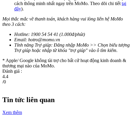
cách thông minh nhất ngay trên MoMo. Theo dõi chi tiết
tại
đây
).
Mọi thắc mắc về thanh toán, khách hàng vui lòng liên hệ MoMo
theo 3 cách:
Hotline: 1900 54 54 41 (1.000đ/phút)
Email:
hotro@momo.vn
Tính năng Trợ giúp: Đăng nhập MoMo >> Chọn biểu tượng
Trợ giúp hoặc nhập từ khóa "trợ giúp" vào ô tìm kiếm.
* Apple/ Google
không tài trợ cho bất cứ hoạt động kinh doanh &
thương mại nào của MoMo.
Đánh giá :
4.4
/
0
Tin tức liên quan
Xem thêm