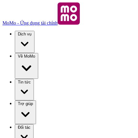
MoMo - Ứng dụng tài chính
Dịch vụ
Về MoMo
Tin tức
Trợ giúp
Đối tác