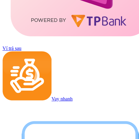
Ví trả sau
Vay nhanh