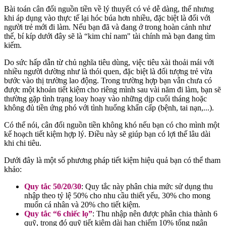
Bài toán cân đối nguồn tiền về lý thuyết có vẻ dễ dàng, thế nhưng
khi áp dụng vào thực tế lại hóc búa hơn nhiều, đặc biệt là đối với
người trẻ mới đi làm. Nếu bạn đã và đang ở trong hoàn cảnh như
thế, bí kíp dưới đây sẽ là “kim chỉ nam" tài chính mà bạn đang tìm
kiếm.
Do sức hấp dẫn từ chủ nghĩa tiêu dùng, việc tiêu xài thoải mái với
nhiều người dường như là thói quen, đặc biệt là đối tượng trẻ vừa
bước vào thị trường lao động. Trong trường hợp bạn vẫn chưa có
được một khoản tiết kiệm cho riêng mình sau vài năm đi làm, bạn sẽ
thường gặp tình trạng loay hoay vào những dịp cuối tháng hoặc
không đủ tiền ứng phó với tình huống khẩn cấp (bệnh, tai nạn,...).
Có thể nói, cân đối nguồn tiền không khó nếu bạn có cho mình một
kế hoạch tiết kiệm hợp lý. Điều này sẽ giúp bạn có lợi thế lâu dài
khi chi tiêu.
Dưới đây là một số phương pháp tiết kiệm hiệu quả bạn có thể tham
khảo:
Quy tắc 50/20/30
: Quy tắc này phân chia mức sử dụng thu
nhập theo tỷ lệ 50% cho nhu cầu thiết yếu, 30% cho mong
muốn cá nhân và 20% cho tiết kiệm.
Quy tắc “6 chiếc lọ”
: Thu nhập nên được phân chia thành 6
quỹ, trong đó quỹ tiết kiệm dài hạn chiếm 10% tổng ngân