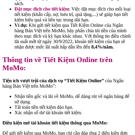
sách.
Đặt mục đích cho tiết kiệm
: Việc đặt mục đích cho mỗi loại
tiết kiệm (khẩn cấp, nợ, hưu trí, quà tặng,...) sẽ giúp bạn tiết
kiệm hiệu quả và liên tục trong dài hạn.
Ví dụ:
Khi gửi tiết kiệm qua Tiết Kiệm Online của Ngân
hàng Bản Việt trên MoMo, hãy phân chia túi tiền của mình
theo mục đích và kỳ hạn khác nhau. Với thông tin điều chỉnh
lãi suất mới từ ngày 30/9/2022, khoản tiết kiệm của bạn sẽ
nhận được mức lãi suất hấp dẫn lên đến
8,4%/năm.
Thông tin về Tiết Kiệm Online trên
MoMo:
Tiện ích vượt trội của dịch vụ “Tiết Kiệm Online”
của Ngân
hàng Bản Việt trên MoMo”:
Nhận tiền gốc và lãi về MoMo, dễ dàng rút về ngân hàng để
sử dụng.
Tất toán tiền tiết kiệm đáo hạn.
Xác nhận số dư tài khoản tiết kiệm.
Điều kiện mở tài khoản tiết kiệm thông qua MoMo:
Để gửi tiết kiệm qua MoMo, bạn chỉ cần đáp ứng 2 điều kiện đơn