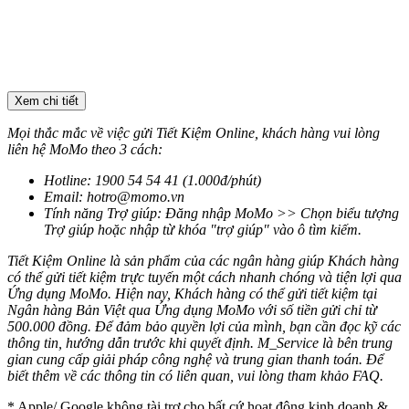
Xem chi tiết
Mọi thắc mắc về việc gửi Tiết Kiệm Online, khách hàng vui lòng
liên hệ MoMo theo 3 cách:
Hotline: 1900 54 54 41 (1.000đ/phút)
Email:
hotro@momo.vn
Tính năng Trợ giúp: Đăng nhập MoMo >> Chọn biểu tượng
Trợ giúp hoặc nhập từ khóa "trợ giúp" vào ô tìm kiếm.
Tiết Kiệm Online là sản phẩm của các ngân hàng giúp Khách hàng
có thể gửi tiết kiệm trực tuyến một cách nhanh chóng và tiện lợi qua
Ứng dụng MoMo. Hiện nay, Khách hàng có thể gửi tiết kiệm tại
Ngân hàng Bản Việt qua Ứng dụng MoMo với số tiền gửi chỉ từ
500.000 đồng. Để đảm bảo quyền lợi của mình, bạn cần đọc kỹ các
thông tin, hướng dẫn trước khi quyết định. M_Service là bên trung
gian cung cấp giải pháp công nghệ và trung gian thanh toán. Để
biết thêm về các thông tin có liên quan, vui lòng tham khảo FAQ.
* Apple/ Google
không tài trợ cho bất cứ hoạt động kinh doanh &