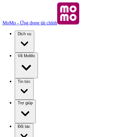
MoMo - Ứng dụng tài chính
Dịch vụ
Về MoMo
Tin tức
Trợ giúp
Đối tác