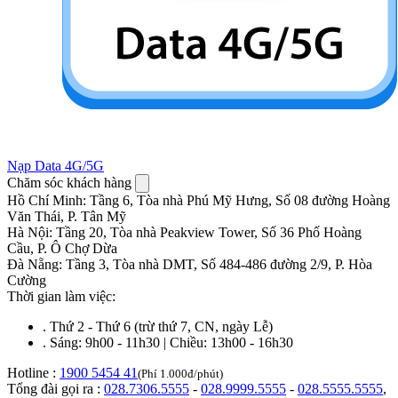
Nạp Data 4G/5G
Chăm sóc khách hàng
Hồ Chí Minh
:
Tầng 6, Tòa nhà Phú Mỹ Hưng, Số 08 đường Hoàng
Văn Thái, P. Tân Mỹ
Hà Nội
:
Tầng 20, Tòa nhà Peakview Tower, Số 36 Phố Hoàng
Cầu, P. Ô Chợ Dừa
Đà Nẵng
:
Tầng 3, Tòa nhà DMT, Số 484-486 đường 2/9, P. Hòa
Cường
Thời gian làm việc:
.
Thứ 2 - Thứ 6 (trừ thứ 7, CN, ngày Lễ)
.
Sáng: 9h00 - 11h30 | Chiều: 13h00 - 16h30
Hotline :
1900 5454 41
(Phí 1.000đ/phút)
Tổng đài gọi ra :
028.7306.5555
-
028.9999.5555
-
028.5555.5555
,