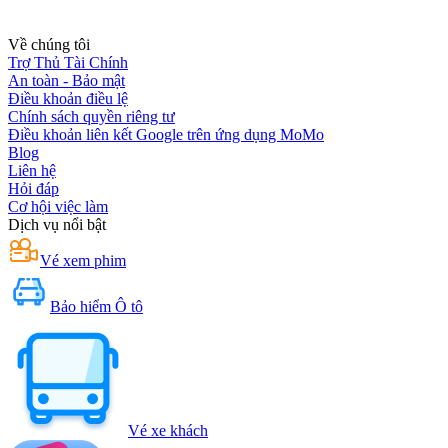
Về chúng tôi
Trợ Thủ Tài Chính
An toàn - Bảo mật
Điều khoản điều lệ
Chính sách quyền riêng tư
Điều khoản liên kết Google trên ứng dụng MoMo
Blog
Liên hệ
Hỏi đáp
Cơ hội việc làm
Dịch vụ nổi bật
Vé xem phim
Bảo hiểm Ô tô
Vé xe khách