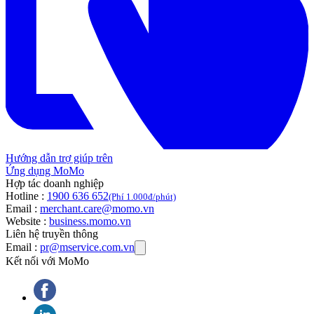
Hướng dẫn trợ giúp trên
Ứng dụng MoMo
Hợp tác doanh nghiệp
Hotline :
1900 636 652
(Phí 1.000đ/phút)
Email :
merchant.care@momo.vn
Website :
business.momo.vn
Liên hệ truyền thông
Email :
pr@mservice.com.vn
Kết nối với MoMo