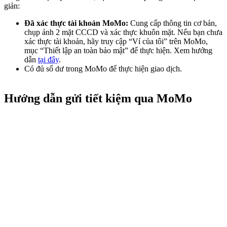
giản:
Đã xác thực tài khoản MoMo:
Cung cấp thông tin cơ bản,
chụp ảnh 2 mặt CCCD và xác thực khuôn mặt. Nếu bạn chưa
xác thực tài khoản, hãy truy cập “Ví của tôi” trên MoMo,
mục “Thiết lập an toàn bảo mật” để thực hiện. Xem hướng
dẫn
tại đây
.
Có đủ số dư trong MoMo để thực hiện giao dịch.
Hướng dẫn gửi tiết kiệm qua MoMo