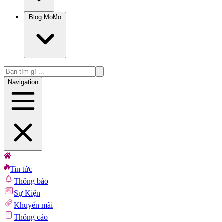
Blog MoMo
Navigation
Tin tức
Thông báo
Sự Kiện
Khuyến mãi
Thông cáo