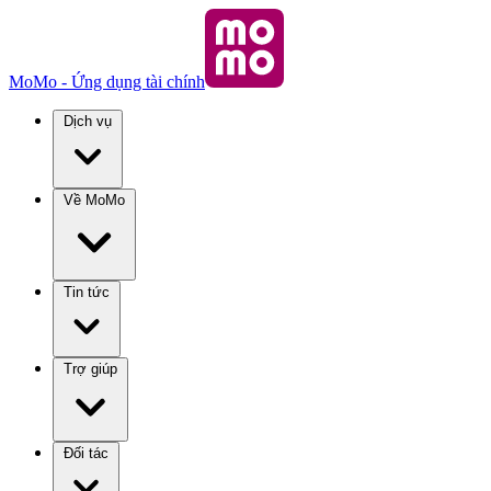
MoMo - Ứng dụng tài chính
Dịch vụ
Về MoMo
Tin tức
Trợ giúp
Đối tác