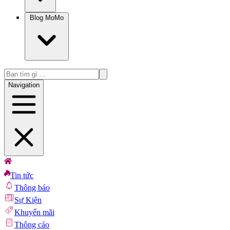
Blog MoMo
Navigation
Tin tức
Thông báo
Sự Kiện
Khuyến mãi
Thông cáo