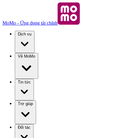
MoMo - Ứng dụng tài chính
Dịch vụ
Về MoMo
Tin tức
Trợ giúp
Đối tác