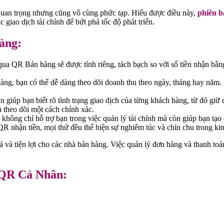
t quan trọng nhưng cũng vô cùng phức tạp. Hiểu được điều này,
phiên b
c giao dịch tài chính để bứt phá tốc độ phát triển.
àng:
ua QR Bán hàng sẽ được tính riêng, tách bạch so với số tiền nhận bằn
ng, bạn có thể dễ dàng theo dõi doanh thu theo ngày, tháng hay năm. N
án giúp bạn biết rõ tình trạng giao dịch của từng khách hàng, từ đó g
à theo dõi một cách chính xác.
không chỉ hỗ trợ bạn trong việc quản lý tài chính mà còn giúp bạn tạ
R nhận tiền, mọi thứ đều thể hiện sự nghiêm túc và chỉn chu trong ki
à tiện lợi cho các nhà bán hàng. Việc quản lý đơn hàng và thanh toán 
 QR Cá Nhân: