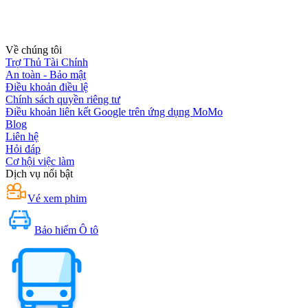
Về chúng tôi
Trợ Thủ Tài Chính
An toàn - Bảo mật
Điều khoản điều lệ
Chính sách quyền riêng tư
Điều khoản liên kết Google trên ứng dụng MoMo
Blog
Liên hệ
Hỏi đáp
Cơ hội việc làm
Dịch vụ nổi bật
Vé xem phim
Bảo hiểm Ô tô