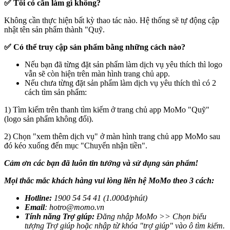
✅ Tôi có cần làm gì không?
Không cần thực hiện bất kỳ thao tác nào. Hệ thống sẽ tự động cập
nhật tên sản phẩm thành "Quỹ.
✅ Có thể truy cập sản phẩm bằng những cách nào?
Nếu bạn đã từng đặt sản phẩm làm dịch vụ yêu thích thì logo
vẫn sẽ còn hiện trên màn hình trang chủ app.
Nếu chưa từng đặt sản phẩm làm dịch vụ yêu thích thì có 2
cách tìm sản phẩm:
1) Tìm kiếm trên thanh tìm kiếm ở trang chủ app MoMo "Quỹ"
(logo sản phẩm không đổi).
2) Chọn "xem thêm dịch vụ" ở màn hình trang chủ app MoMo sau
đó kéo xuống đến mục "Chuyển nhận tiền".
Cảm ơn các bạn đã luôn tin tưởng và sử dụng sản phẩm!
Mọi thắc mắc khách hàng vui lòng liên hệ MoMo theo 3 cách:
Hotline:
1900 54 54 41 (1.000đ/phút)
Email
:
hotro@momo.vn
Tính năng Trợ giúp:
Đăng nhập MoMo >> Chọn biểu
tượng Trợ giúp hoặc nhập từ khóa "trợ giúp" vào ô tìm kiếm.