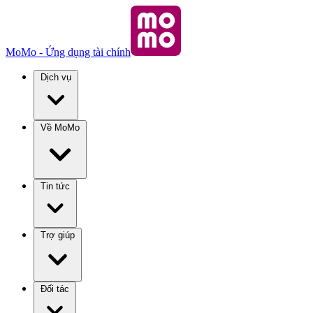
MoMo - Ứng dụng tài chính
Dịch vụ
Về MoMo
Tin tức
Trợ giúp
Đối tác