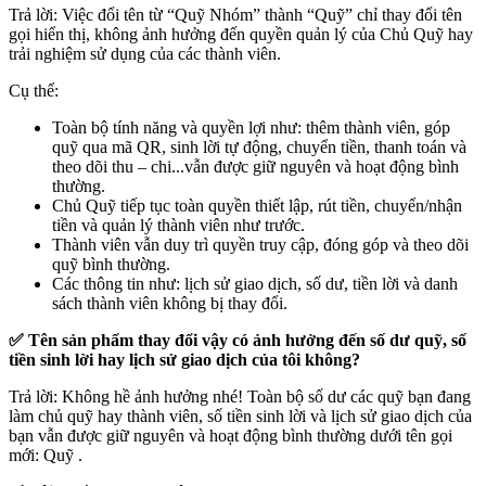
Trả lời: Việc đổi tên từ “Quỹ Nhóm” thành “Quỹ” chỉ thay đổi tên
gọi hiển thị, không ảnh hưởng đến quyền quản lý của Chủ Quỹ hay
trải nghiệm sử dụng của các thành viên.
Cụ thể:
Toàn bộ tính năng và quyền lợi như: thêm thành viên, góp
quỹ qua mã QR, sinh lời tự động, chuyển tiền, thanh toán và
theo dõi thu – chi...vẫn được giữ nguyên và hoạt động bình
thường.
Chủ Quỹ tiếp tục toàn quyền thiết lập, rút tiền, chuyển/nhận
tiền và quản lý thành viên như trước.
Thành viên vẫn duy trì quyền truy cập, đóng góp và theo dõi
quỹ bình thường.
Các thông tin như: lịch sử giao dịch, số dư, tiền lời và danh
sách thành viên không bị thay đổi.
✅ Tên sản phẩm thay đổi vậy có ảnh hưởng đến số dư quỹ, số
tiền sinh lời hay lịch sử giao dịch của tôi không?
Trả lời: Không hề ảnh hưởng nhé! Toàn bộ số dư các quỹ bạn đang
làm chủ quỹ hay thành viên, số tiền sinh lời và lịch sử giao dịch của
bạn vẫn được giữ nguyên và hoạt động bình thường dưới tên gọi
mới: Quỹ .