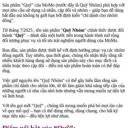
Sản phẩm “Quỹ” của MoMo (trước đây là Quỹ Nhóm) phù hợp với
mọi nhu cầu sử dụng cá nhân, cặp đôi và nhóm – giúp bạn dễ dàng
bắt đầu mà không bị giới hạn bởi định kiến “chỉ dành cho nhóm
đông”.
Từ tháng 7/2025 , tên sản phẩm "
Quỹ Nhóm
" chính thức được đổi
thành "
Quỹ
" – đánh dấu một bước tiến trong hành trình mở rộng
đối tượng phục vụ và tối ưu trải nghiệm người dùng của MoMo.
Ban đầu, sản phẩm được thiết kế với định hướng phục vụ các nhóm
đông người. Tuy nhiên, qua thời gian, chúng tôi nhận thấy rằng rất
nhiều khách hàng đang sử dụng sản phẩm này cho mục đích cá
nhân hoặc theo cặp đôi – điều mà sản phẩm hoàn toàn có thể đáp
ứng.
Việc giữ nguyên tên "Quỹ Nhóm" có thể gây hiểu lầm rằng sản
phẩm chỉ dành cho nhóm lớn, từ đó làm giảm khả năng tiếp cận của
những người có nhu cầu nhỏ hơn nhưng vẫn mong muốn sự tiện lợi
và linh hoạt.
Với tên gọi mới "Quỹ" , chúng tôi mong muốn phá bỏ mọi rào cản
về quy mô quỹ – bạn có thể dùng riêng, dùng chung, cho bất kỳ
mục tiêu nào – đều tiện lợi như nhau.