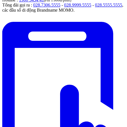
(Phí 1.000đ/phút)
Tổng đài gọi ra :
028.7306.5555
-
028.9999.5555
-
028.5555.5555
,
các đầu số di động Brandname MOMO.