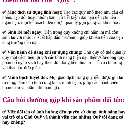
Điểm nổi bật của “Quỹ”:
✅ Mục đích sử dụng linh hoạt:
Tạo các quỹ nhỏ theo nhu cầu cá
nhân, cặp đôi hoặc nhóm bạn. Từ tiết kiệm dài hạn đến chi tiêu
ngắn hạn, mọi kế hoạch đều được quản lý gọn gàng và khoa học.
✅ Sinh lời mỗi ngày:
Tiền trong quỹ không chỉ nằm im mà còn
sinh lãi với mức lãi suất hấp dẫn 4%/năm , giúp khoản tiền của bạn
tăng trưởng đều đặn.
✅ Vận hành dễ dàng khi sử dụng chung:
Chủ quỹ có thể quản lý
quỹ một cách tiện lợi với các tính năng hiện đại: thêm/sửa/đóng quỹ,
phân bổ ngân sách hay theo dõi dòng tiền thu/chi – tất cả chỉ trong
vài thao tác đơn giản.
✅ Minh bạch tuyệt đối:
Mọi giao dịch trong quỹ đều được ghi lại
rõ ràng, đảm bảo tính công khai, minh bạch, giúp các thành viên
hoàn toàn yên tâm khi tham gia.
Câu hỏi thường gặp khi sản phẩm đổi tên:
✅ Việc đổi tên có ảnh hưởng đến quyền sử dụng, tính năng hay
vai trò của Chủ Quỹ và thành viên của những Quỹ tôi đang có
hay không?