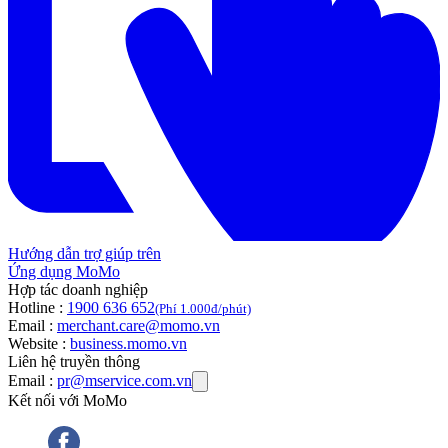
Hướng dẫn trợ giúp trên
Ứng dụng MoMo
Hợp tác doanh nghiệp
Hotline :
1900 636 652
(Phí 1.000đ/phút)
Email :
merchant.care@momo.vn
Website :
business.momo.vn
Liên hệ truyền thông
Email :
pr@mservice.com.vn
Kết nối với MoMo