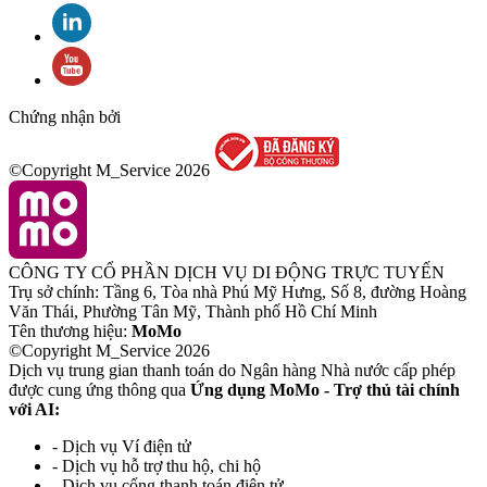
Chứng nhận bởi
©Copyright M_Service
2026
CÔNG TY CỔ PHẦN DỊCH VỤ DI ĐỘNG TRỰC TUYẾN
Trụ sở chính: Tầng 6, Tòa nhà Phú Mỹ Hưng, Số 8, đường Hoàng
Văn Thái, Phường Tân Mỹ, Thành phố Hồ Chí Minh
Tên thương hiệu:
MoMo
©Copyright M_Service
2026
Dịch vụ trung gian thanh toán do Ngân hàng Nhà nước cấp phép
được cung ứng thông qua
Ứng dụng MoMo - Trợ thủ tài chính
với AI:
- Dịch vụ Ví điện tử
- Dịch vụ hỗ trợ thu hộ, chi hộ
- Dịch vụ cổng thanh toán điện tử