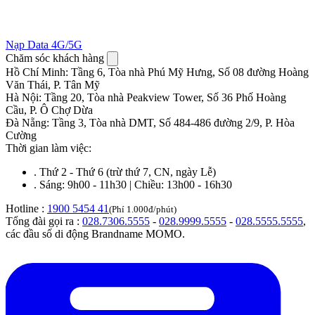
Nạp Data 4G/5G
Chăm sóc khách hàng
Hồ Chí Minh
:
Tầng 6, Tòa nhà Phú Mỹ Hưng, Số 08 đường Hoàng
Văn Thái, P. Tân Mỹ
Hà Nội
:
Tầng 20, Tòa nhà Peakview Tower, Số 36 Phố Hoàng
Cầu, P. Ô Chợ Dừa
Đà Nẵng
:
Tầng 3, Tòa nhà DMT, Số 484-486 đường 2/9, P. Hòa
Cường
Thời gian làm việc:
.
Thứ 2 - Thứ 6 (trừ thứ 7, CN, ngày Lễ)
.
Sáng: 9h00 - 11h30 | Chiều: 13h00 - 16h30
Hotline :
1900 5454 41
(Phí 1.000đ/phút)
Tổng đài gọi ra :
028.7306.5555
-
028.9999.5555
-
028.5555.5555
,
các đầu số di động Brandname MOMO.