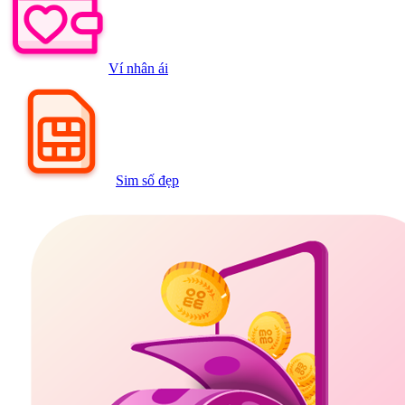
Ví nhân ái
Sim số đẹp