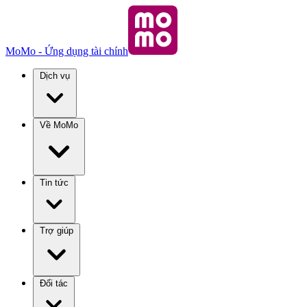
MoMo - Ứng dụng tài chính
Dịch vụ
Về MoMo
Tin tức
Trợ giúp
Đối tác