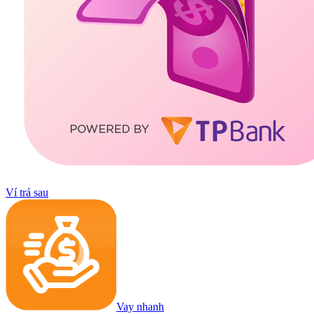
Ví trả sau
Vay nhanh