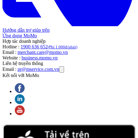
Hướng dẫn trợ giúp trên
Ứng dụng MoMo
Hợp tác doanh nghiệp
Hotline :
1900 636 652
(Phí 1.000đ/phút)
Email :
merchant.care@momo.vn
Website :
business.momo.vn
Liên hệ truyền thông
Email :
pr@mservice.com.vn
Kết nối với MoMo