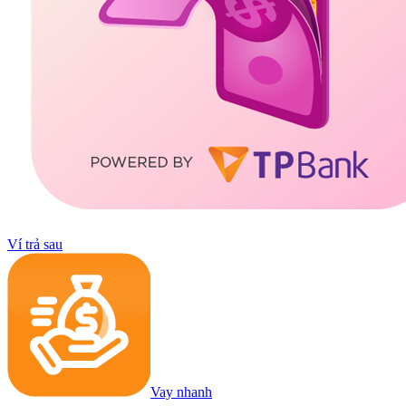
Ví trả sau
Vay nhanh