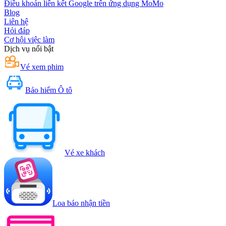
Điều khoản liên kết Google trên ứng dụng MoMo
Blog
Liên hệ
Hỏi đáp
Cơ hội việc làm
Dịch vụ nổi bật
Vé xem phim
Bảo hiểm Ô tô
Vé xe khách
Loa báo nhận tiền