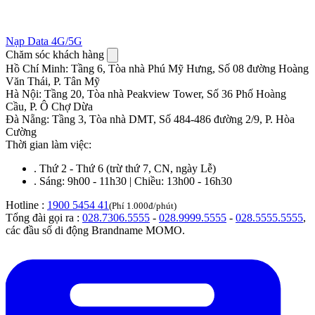
Nạp Data 4G/5G
Chăm sóc khách hàng
Hồ Chí Minh
:
Tầng 6, Tòa nhà Phú Mỹ Hưng, Số 08 đường Hoàng
Văn Thái, P. Tân Mỹ
Hà Nội
:
Tầng 20, Tòa nhà Peakview Tower, Số 36 Phố Hoàng
Cầu, P. Ô Chợ Dừa
Đà Nẵng
:
Tầng 3, Tòa nhà DMT, Số 484-486 đường 2/9, P. Hòa
Cường
Thời gian làm việc:
.
Thứ 2 - Thứ 6 (trừ thứ 7, CN, ngày Lễ)
.
Sáng: 9h00 - 11h30 | Chiều: 13h00 - 16h30
Hotline :
1900 5454 41
(Phí 1.000đ/phút)
Tổng đài gọi ra :
028.7306.5555
-
028.9999.5555
-
028.5555.5555
,
các đầu số di động Brandname MOMO.