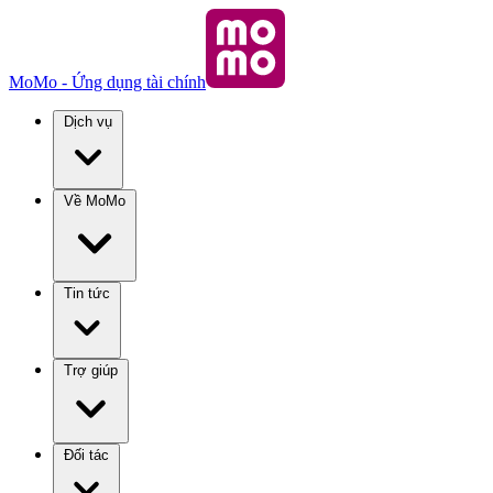
MoMo - Ứng dụng tài chính
Dịch vụ
Về MoMo
Tin tức
Trợ giúp
Đối tác