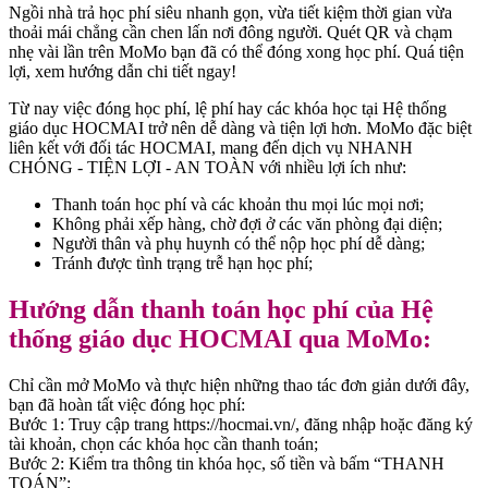
Ngồi nhà trả học phí siêu nhanh gọn, vừa tiết kiệm thời gian vừa
thoải mái chẳng cần chen lấn nơi đông người. Quét QR và chạm
nhẹ vài lần trên MoMo bạn đã có thể đóng xong học phí. Quá tiện
lợi, xem hướng dẫn chi tiết ngay!
Từ nay việc đóng học phí, lệ phí hay các khóa học tại Hệ thống
giáo dục HOCMAI trở nên dễ dàng và tiện lợi hơn. MoMo đặc biệt
liên kết với đối tác HOCMAI, mang đến dịch vụ NHANH
CHÓNG - TIỆN LỢI - AN TOÀN với nhiều lợi ích như:
Thanh toán học phí và các khoản thu mọi lúc mọi nơi;
Không phải xếp hàng, chờ đợi ở các văn phòng đại diện;
Người thân và phụ huynh có thể nộp học phí dễ dàng;
Tránh được tình trạng trễ hạn học phí;
Hướng dẫn thanh toán học phí của Hệ
thống giáo dục HOCMAI qua MoMo:
Chỉ cần mở MoMo và thực hiện những thao tác đơn giản dưới đây,
bạn đã hoàn tất việc đóng học phí:
Bước 1: Truy cập trang https://hocmai.vn/, đăng nhập hoặc đăng ký
tài khoản, chọn các khóa học cần thanh toán;
Bước 2: Kiểm tra thông tin khóa học, số tiền và bấm “THANH
TOÁN”;