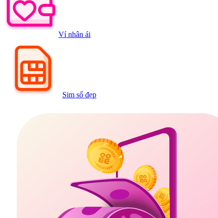
Ví nhân ái
Sim số đẹp