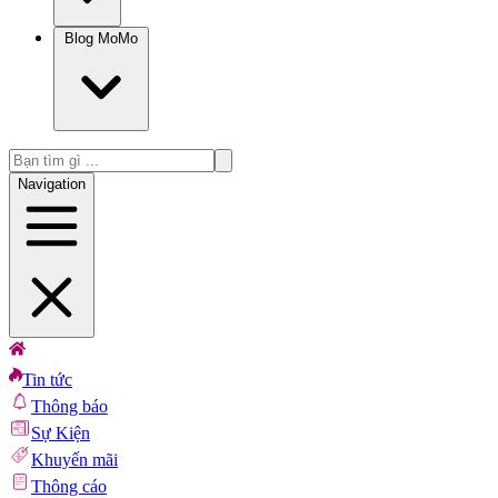
Blog MoMo
Navigation
Tin tức
Thông báo
Sự Kiện
Khuyến mãi
Thông cáo