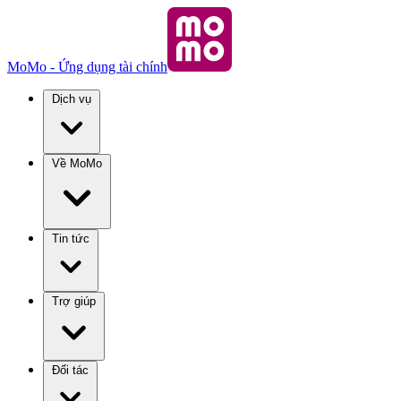
MoMo - Ứng dụng tài chính
Dịch vụ
Về MoMo
Tin tức
Trợ giúp
Đối tác