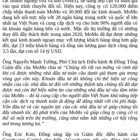
các doanh nghiệp vừa và nhỏ (SMEs), dễ dàng tiếp cận và tham gia
vào quá trình chuyển đổi số. Hiện nay, công ty có 120.000 điểm
chấp nhận thanh toán MoMo và 30.000 đối tác kinh doanh. MoMo
đang kết nối trực tiếp với 28 ngân hàng trong nước và quốc tế lớn
nhất tại Việt Nam và cung cấp dịch vụ cho hơn 90% người dân có
tài khoản ngân hàng trên cả nước. Mặc dù thị trường đã có những
thay đổi đầy thách thức trong năm 2020, MoMo đã đạt được những
kết quả kinh doanh ngoạn mục với lượng khách hàng tăng hơn gấp
đôi, đạt 23 triệu khách hàng và tổng sản lượng giao dịch cũng tăng
3,5 lần, đạt con số 14 tỷ USD.
Ông Nguyễn Mạnh Tường, Phó Chủ tịch Điều hành & Đồng Tổng
Giám đốc của MoMo chia sẻ
“Chúng tôi rất vui mừng và vinh dự
khi có được những nhà đầu tư toàn cầu danh giá tham gia trong
vòng gọi vốn này. Khoản đầu tư đó không chỉ thể hiện sự công
nhận của các nhà đầu tư đối với những thành tựu chúng tôi đã đạt
được mà còn thể hiện niềm tin của những nhà đầu tư vào tầm nhìn
của MoMo – đó là cung cấp cho người dân Việt Nam khả năng tiếp
cận các dịch vụ thanh toán di động dễ dàng nhất với chi phí thấp.
Vốn đầu tư và các nguồn lực của các nhà đầu tư sẽ giúp chúng tôi
đẩy nhanh tốc độ phát triển của MoMo và giúp công ty củng cố vị
thế số một trên thị trường, cũng như nắm bắt những cơ hội rộng
mở trong tương lai.”
Ông Eric Kim, Đồng sáng lập và Giám đốc điều hành của
Goodwater Capital cho biết:
“Goodwater rất xúc động khi trở