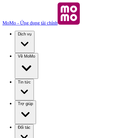
MoMo - Ứng dụng tài chính
Dịch vụ
Về MoMo
Tin tức
Trợ giúp
Đối tác