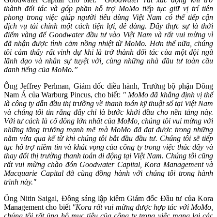
thành đối tác và góp phần hỗ trợ MoMo tiếp tục giữ vị trí tiên
phong trong việc giúp người tiêu dùng Việt Nam có thể tiếp cận
dịch vụ tài chính một cách tiện lợi, dễ dàng. Đây thực sự là thời
điểm vàng để Goodwater đầu tư vào Việt Nam và rất vui mừng vì
đã nhận được tình cảm nồng nhiệt từ MoMo. Hơn thế nữa, chúng
tôi cảm thấy rất vinh dự khi là trở thành đối tác của một đội ngũ
lãnh đạo và nhân sự tuyệt vời, cùng những nhà đầu tư toàn cầu
danh tiếng của MoMo.”
Ông Jeffrey Perlman, Giám đốc điều hành, Trưởng bộ phận Đông
Nam Á của Warburg Pincus, cho biết:
" MoMo đã khẳng định vị thế
là công ty dẫn đầu thị trường về thanh toán kỹ thuật số tại Việt Nam
và chúng tôi tin rằng đây chỉ là bước khởi đầu cho nền tảng này.
Với tư cách là cổ đông lớn nhất của MoMo, chúng tôi vui mừng với
những tăng trưởng mạnh mẽ mà MoMo đã đạt được trong những
năm vừa qua kể từ khi chúng tôi bắt đầu đầu tư. Chúng tôi sẽ tiếp
tục hỗ trợ niềm tin và khát vọng của công ty trong việc thúc đẩy và
thay đổi thị trường thanh toán di động tại Việt Nam. Chúng tôi cũng
rất vui mừng chào đón Goodwater Capital, Kora Management và
Macquarie Capital đã cùng đồng hành với chúng tôi trong hành
trình này."
Ông Nitin Saigal, Đồng sáng lập kiêm Giám đốc Đầu tư của Kora
Management cho biết
"Kora rất vui mừng được hợp tác với MoMo,
chúng tôi rất ủng hộ mục tiêu của công ty trong việc mang lại các