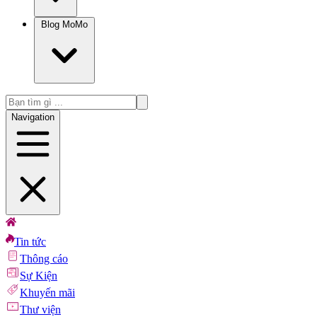
Blog MoMo
Navigation
Tin tức
Thông cáo
Sự Kiện
Khuyến mãi
Thư viện