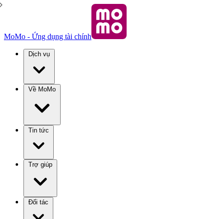
MoMo - Ứng dụng tài chính
Dịch vụ
Về MoMo
Tin tức
Trợ giúp
Đối tác