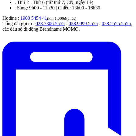
.
Thứ 2 - Thứ 6 (trừ thứ 7, CN, ngày Lễ)
.
Sáng: 9h00 - 11h30 | Chiều: 13h00 - 16h30
Hotline :
1900 5454 41
(Phí 1.000đ/phút)
Tổng đài gọi ra :
028.7306.5555
-
028.9999.5555
-
028.5555.5555
,
các đầu số di động Brandname MOMO.