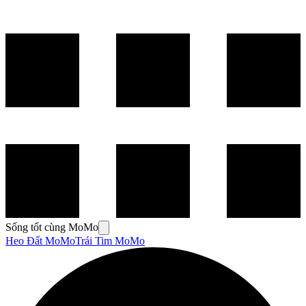
Sống tốt cùng MoMo
Heo Đất MoMo
Trái Tim MoMo