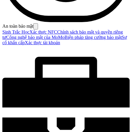
An toàn bảo mật
Sinh Trắc Học
Xác thực NFC
Chính sách bảo mật và quyền riêng
tư
Công nghệ bảo mật của MoMo
Biện pháp tăng cường bảo mật
Sự
cố khẩn cấp
Xác thực tài khoản