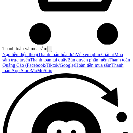
Thanh toán và mua sắm
Nạp tiền điện thoại
Thanh toán hóa đơn
Vé xem phim
Giải trí
Mua
sắm trực tuyến
Thanh toán tại quầy
Bản quyền phần mềm
Thanh toán
Quảng Cáo (Facebook/Tiktok/Google)
Hoàn tiền mua sắm
Thanh
toán App Store
MoMoShip