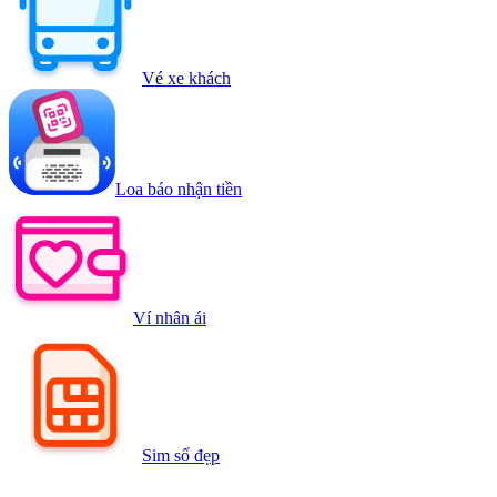
Vé xe khách
Loa báo nhận tiền
Ví nhân ái
Sim số đẹp