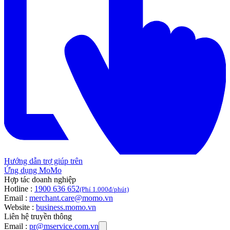
Hướng dẫn trợ giúp trên
Ứng dụng MoMo
Hợp tác doanh nghiệp
Hotline :
1900 636 652
(Phí 1.000đ/phút)
Email :
merchant.care@momo.vn
Website :
business.momo.vn
Liên hệ truyền thông
Email :
pr@mservice.com.vn