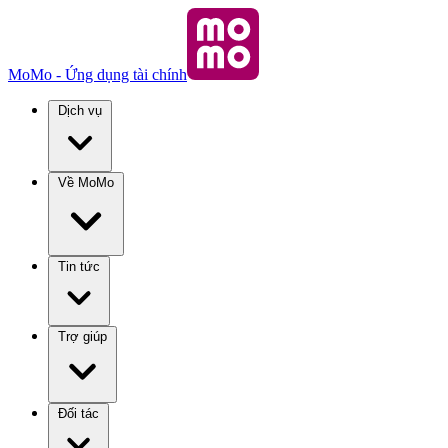
MoMo - Ứng dụng tài chính
Dịch vụ
Về MoMo
Tin tức
Trợ giúp
Đối tác