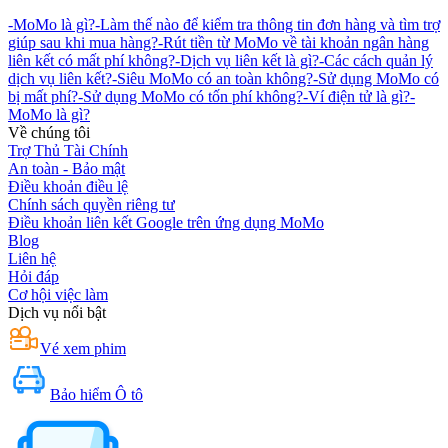
-
MoMo là gì?
-
Làm thế nào để kiểm tra thông tin đơn hàng và tìm trợ
giúp sau khi mua hàng?
-
Rút tiền từ MoMo về tài khoản ngân hàng
liên kết có mất phí không?
-
Dịch vụ liên kết là gì?
-
Các cách quản lý
dịch vụ liên kết?
-
Siêu MoMo có an toàn không?
-
Sử dụng MoMo có
bị mất phí?
-
Sử dụng MoMo có tốn phí không?
-
Ví điện tử là gì?
-
MoMo là gì?
Về chúng tôi
Trợ Thủ Tài Chính
An toàn - Bảo mật
Điều khoản điều lệ
Chính sách quyền riêng tư
Điều khoản liên kết Google trên ứng dụng MoMo
Blog
Liên hệ
Hỏi đáp
Cơ hội việc làm
Dịch vụ nổi bật
Vé xem phim
Bảo hiểm Ô tô