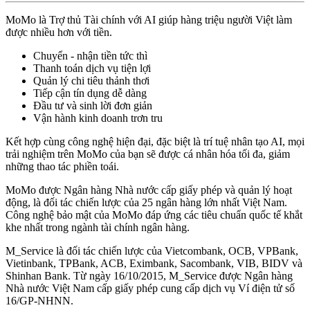
MoMo là Trợ thủ Tài chính với AI giúp hàng triệu người Việt làm
được nhiều hơn với tiền.
Chuyển - nhận tiền tức thì
Thanh toán dịch vụ tiện lợi
Quản lý chi tiêu thảnh thơi
Tiếp cận tín dụng dễ dàng
Đầu tư và sinh lời đơn giản
Vận hành kinh doanh trơn tru
Kết hợp cùng công nghệ hiện đại, đặc biệt là trí tuệ nhân tạo AI, mọi
trải nghiệm trên MoMo của bạn sẽ được cá nhân hóa tối đa, giảm
những thao tác phiền toái.
MoMo được Ngân hàng Nhà nước cấp giấy phép và quản lý hoạt
động, là đối tác chiến lược của 25 ngân hàng lớn nhất Việt Nam.
Công nghệ bảo mật của MoMo đáp ứng các tiêu chuẩn quốc tế khắt
khe nhất trong ngành tài chính ngân hàng.
M_Service là đối tác chiến lược của Vietcombank, OCB, VPBank,
Vietinbank, TPBank, ACB, Eximbank, Sacombank, VIB, BIDV và
Shinhan Bank. Từ ngày 16/10/2015, M_Service được Ngân hàng
Nhà nước Việt Nam cấp giấy phép cung cấp dịch vụ Ví điện tử số
16/GP-NHNN.