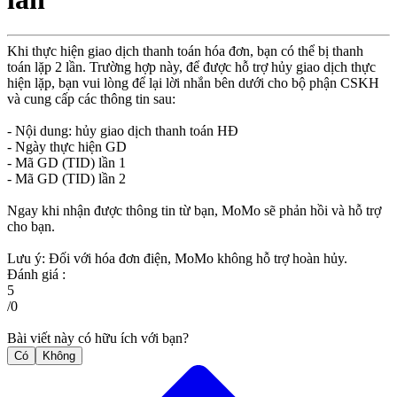
Khi thực hiện giao dịch thanh toán hóa đơn, bạn có thể bị thanh
toán lặp 2 lần. Trường hợp này, để được hỗ trợ hủy giao dịch thực
hiện lặp, bạn vui lòng để lại lời nhắn bên dưới cho bộ phận CSKH
và cung cấp các thông tin sau:
- Nội dung: hủy giao dịch thanh toán HĐ
- Ngày thực hiện GD
- Mã GD (TID) lần 1
- Mã GD (TID) lần 2
Ngay khi nhận được thông tin từ bạn, MoMo sẽ phản hồi và hỗ trợ
cho bạn.
Lưu ý: Đối với hóa đơn điện, MoMo không hỗ trợ hoàn hủy.
Đánh giá :
5
/
0
Bài viết này có hữu ích với bạn?
Có
Không