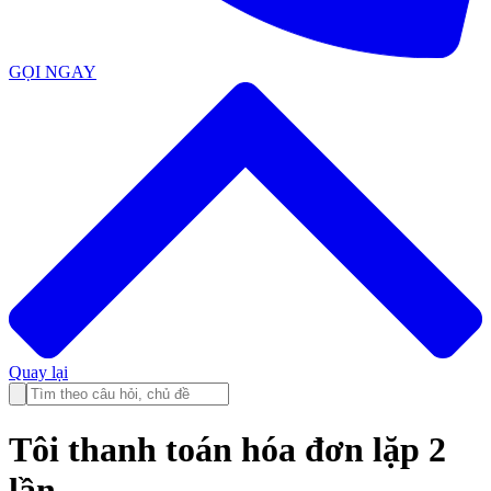
GỌI NGAY
Quay lại
Tôi thanh toán hóa đơn lặp 2
lần