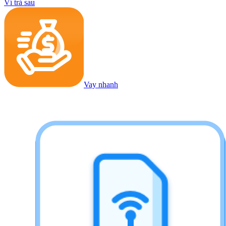
Ví trả sau
Vay nhanh