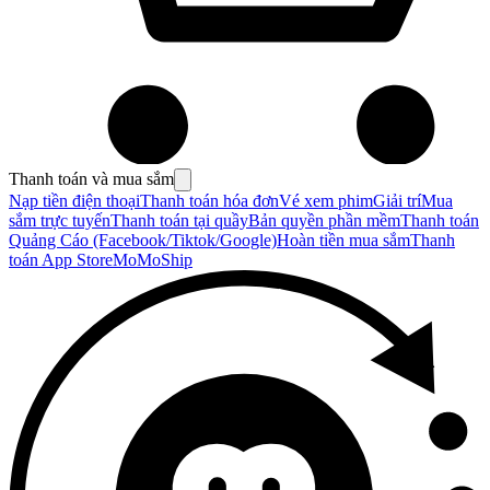
Thanh toán và mua sắm
Nạp tiền điện thoại
Thanh toán hóa đơn
Vé xem phim
Giải trí
Mua
sắm trực tuyến
Thanh toán tại quầy
Bản quyền phần mềm
Thanh toán
Quảng Cáo (Facebook/Tiktok/Google)
Hoàn tiền mua sắm
Thanh
toán App Store
MoMoShip