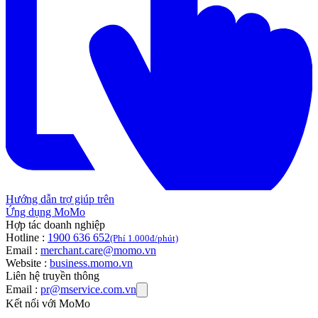
Hướng dẫn trợ giúp trên
Ứng dụng MoMo
Hợp tác doanh nghiệp
Hotline :
1900 636 652
(Phí 1.000đ/phút)
Email :
merchant.care@momo.vn
Website :
business.momo.vn
Liên hệ truyền thông
Email :
pr@mservice.com.vn
Kết nối với MoMo