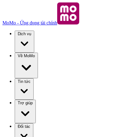
MoMo - Ứng dụng tài chính
Dịch vụ
Về MoMo
Tin tức
Trợ giúp
Đối tác