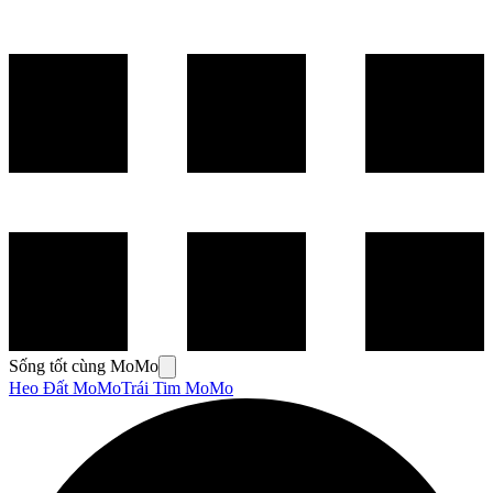
Sống tốt cùng MoMo
Heo Đất MoMo
Trái Tim MoMo