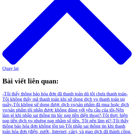
Quay lại
Bài viết liên quan:
-
Tôi thấy thông báo hóa đơn đã thanh toán dù tôi chưa thanh toán
-
Tôi không thấy mã thanh toán khi sử dụng dịch vụ thanh toán tại
quầy
-
Tôi không sử dụng được dịch vụ/sản phẩm đã mua hoặc dịch
vụ/sản phẩm tôi nhận được không đúng với yêu cầu của tôi
-
Nên
làm gì khi nhập sai thông tin lúc nạp tiền điện thoại?
-
Tôi thực hiện
nạp tiền dịch vụ nhưng nạp nhầm số tiền. Tôi nên làm gì?
-
Tôi thấy
thông báo hóa đơn không tồn tại
-
Tôi nhập sai thông tin khi thanh
toán hóa đơn (điện, nước, Internet, cáp), và giao dịch đã thành công.