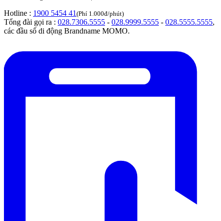
Hotline :
1900 5454 41
(Phí 1.000đ/phút)
Tổng đài gọi ra :
028.7306.5555
-
028.9999.5555
-
028.5555.5555
,
các đầu số di động Brandname MOMO.