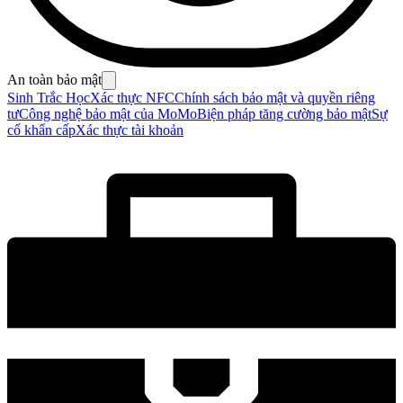
An toàn bảo mật
Sinh Trắc Học
Xác thực NFC
Chính sách bảo mật và quyền riêng
tư
Công nghệ bảo mật của MoMo
Biện pháp tăng cường bảo mật
Sự
cố khẩn cấp
Xác thực tài khoản