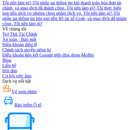
Tôi nên làm gì?
-
Tôi nhập sai thông tin khi thanh toán hóa đơn tài
chính, và giao dịch đã thành công. Tôi nên làm gì?
-
Tôi thực hiện
nạp tiền dịch vụ nhưng chọn nhầm dịch vụ. Tôi nên làm gì?
-
Tôi
nhập sai thông tin khi nạp tiền ID tài xế Grab, và giao dịch đã thành
công. Tôi nên làm gì?
Về chúng tôi
Trợ Thủ Tài Chính
An toàn - Bảo mật
Điều khoản điều lệ
Chính sách quyền riêng tư
Điều khoản liên kết Google trên ứng dụng MoMo
Blog
Liên hệ
Hỏi đáp
Cơ hội việc làm
Dịch vụ nổi bật
Vé xem phim
Bảo hiểm Ô tô