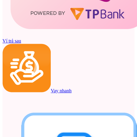
Ví trả sau
Vay nhanh