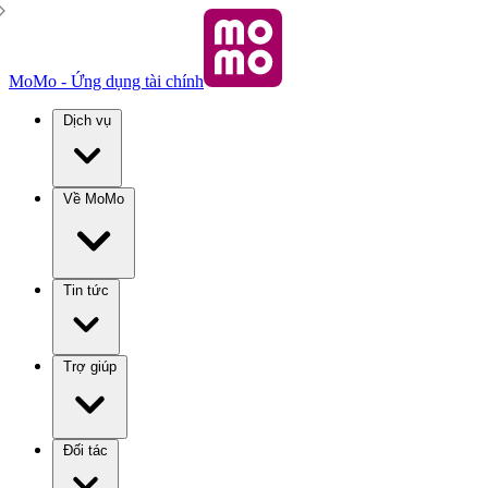
MoMo - Ứng dụng tài chính
Dịch vụ
Về MoMo
Tin tức
Trợ giúp
Đối tác