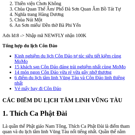
Thiền viện Chơn Không
Chùa Quan Thế Âm/ Phổ Đà Sơn Quan Âm Bồ Tát Tự
Nghĩa trang Hàng Dương
Chùa Núi Một
An Sơn miếu/ Đền thờ Bà Phi Yến
Ads Id:8 -> Nhập mã NEWFLY nhận 100K
Tổng hợp du lịch Côn Đảo
Kinh nghiệm du lịch Côn Đảo tự túc siêu tiết kiệm cùng
MoMo
15 khách sạn Côn Đảo đáng trải nghiệm nhất cùng MoMo
14 món ngon Côn Đảo vừa rẻ vừa gây nhớ thương
6 điểm du lịch tâm linh Vũng Tàu và Côn Đảo linh thiêng
nhất
Vé mấy bay đi Côn Đảo
CÁC ĐIỂM DU LỊCH TÂM LINH VŨNG TÀU
1. Thích Ca Phật Đài
Là quần thể Phật giáo Nam Tông, Thích Ca Phật Đài là điểm tham
quan và du lịch tâm linh Vũng Tàu nổi tiếng nhất. Quần thể nằm