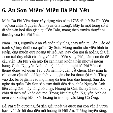
6. An Sơn Miếu/ Miếu Bà Phi Yến
Miếu Bà Phi Yến được xây dựng vào năm 1785 để thờ Bà Phi Yến
- vợ của chúa Nguyễn Ánh (vua Gia Long). Đây là một trong số ít
di sản văn hoá dân gian tại Côn Đảo, mang theo truyền thuyết bi
thương của Bà Phi Yến.
Năm 1783, Nguyễn Ánh và đoàn tùy tùng chạy trốn ra Côn Đảo để
tránh sự truy đuổi của quân Tây Sơn. Mong muốn xin viện binh từ
Pháp, ông muốn đưa hoàng tử Hội An, hay còn gọi là hoàng tử Cải
- con trai duy nhất của ông và bà Phi Yến sang Pháp làm con tin để
cầu viện. Bà Phi Yến ngỏ lời can ngăn không nên nhờ vả ngoại
bang. Chúa Nguyễn Ánh nổi trận lôi đình, nghi bà Phi Yến có
thông đồng với quân Tây Sơn nên hô quân bắt chém. May mắn là
các quan cận thần đã kịp thời xin ngăn cho bà thoát tội chết. Thay
vào đó, bà bị giam vào một hang đá trên hòn đảo hoang. Sau đó,
nghe tin quân Tây Sơn sắp truy đuổi đến đảo, chúa Nguyễn Ánh
liền cùng đoàn tùy tùng bỏ chạy. Hoàng tử Cải, lúc ấy 5 tuổi, không
chịu đi theo mà khóc đòi mẹ. Trong lúc tức giận, Nguyễn Ánh đã
ném con xuống biển, xác hoàng tử trôi tấp vào làng Cỏ Ống.
Bà Phi Yến được người dân giải thoát và được hai con vật là vượn
bạch và hắc hổ đưa đến mộ hoàng tử Hội An. Tương truyền rằng,