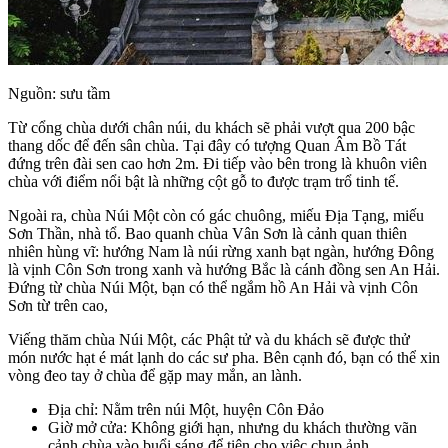
Nguồn: sưu tầm
Từ cổng chùa dưới chân núi, du khách sẽ phải vượt qua 200 bậc
thang dốc để đến sân chùa. Tại đây có tượng Quan Âm Bồ Tát
đứng trên đài sen cao hơn 2m. Đi tiếp vào bên trong là khuôn viên
chùa với điểm nổi bật là những cột gỗ to được trạm trổ tinh tế.
Ngoài ra, chùa Núi Một còn có gác chuông, miếu Địa Tạng, miếu
Sơn Thần, nhà tổ. Bao quanh chùa Vân Sơn là cảnh quan thiên
nhiên hùng vĩ: hướng Nam là núi rừng xanh bạt ngàn, hướng Đông
là vịnh Côn Sơn trong xanh và hướng Bắc là cánh đồng sen An Hải.
Đứng từ chùa Núi Một, bạn có thể ngắm hồ An Hải và vịnh Côn
Sơn từ trên cao,
Viếng thăm chùa Núi Một, các Phật tử và du khách sẽ được thử
món nước hạt é mát lạnh do các sư pha. Bên cạnh đó, bạn có thể xin
vòng đeo tay ở chùa để gặp may mắn, an lành.
Địa chỉ: Nằm trên núi Một, huyện Côn Đảo
Giờ mở cửa: Không giới hạn, nhưng du khách thường vãn
cảnh chùa vào buổi sáng để tiện cho việc chụp ảnh.