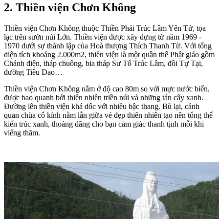
2. Thiền viện Chơn Không
Thiền viện Chơn Không thuộc Thiền Phái Trúc Lâm Yên Tử, tọa
lạc trên sườn núi Lớn. Thiền viện được xây dựng từ năm 1969 -
1970 dưới sự thành lập của Hoà thượng Thích Thanh Từ. Với tổng
diện tích khoảng 2.000m2, thiền viện là một quần thể Phật giáo gồm
Chánh điện, tháp chuông, bia tháp Sư Tổ Trúc Lâm, đồi Tự Tại,
đường Tiêu Dao…
Thiền viện Chơn Không nằm ở độ cao 80m so với mực nước biển,
được bao quanh bởi thiên nhiên triền núi và những tán cây xanh.
Đường lên thiền viện khá dốc với nhiều bậc thang. Bù lại, cảnh
quan chùa cổ kính nằm lẫn giữa vẻ đẹp thiên nhiên tạo nên tổng thể
kiến trúc xanh, thoáng đãng cho bạn cảm giác thanh tịnh mỗi khi
viếng thăm.