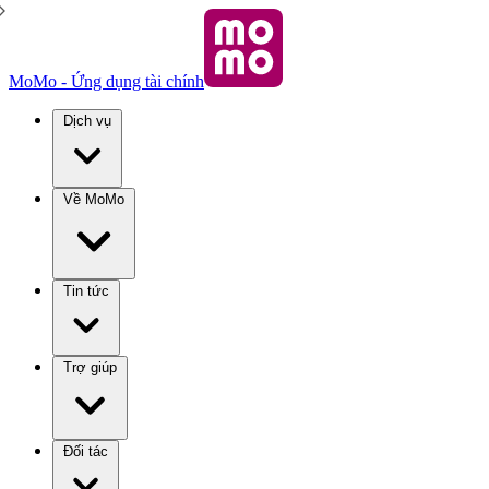
MoMo - Ứng dụng tài chính
Dịch vụ
Về MoMo
Tin tức
Trợ giúp
Đối tác