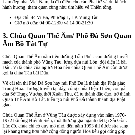
Lâm đẹp nhất Việt Nam, là địa điểm cho các Phật tử và du khách
hành hương, tham quan cũng như tìm hiểu về Thiền tông.
Địa chỉ: 44 Vi Ba, Phường 1, TP. Vũng Tàu
Giờ mở cửa: 04:00-12:00 và 14:00-21:30
3. Chùa Quan Thế Âm/ Phổ Đà Sơn Quan
Âm Bồ Tát Tự
Chùa Quan Thế Âm nằm trên đường Trần Phú - con đường huyết
mạch của thành phố Vũng Tàu, lưng dựa núi Lớn, đối diện là bãi
Dâu. Vì là chùa của người Hoa nên chùa Quan Thế Âm còn được
gọi là chùa Tàu bãi Dâu.
Về cái tên thì Phổ Đà Sơn hay núi Phổ Đà là thánh địa Phật giáo
Trung Hoa. Tương truyền tại đây, công chúa Diệu Thiên, con gái
của Sở Trang Vương thời Xuân Thu, đã tu thành đắc đạo, trở thành
Quan Thế Âm Bồ Tát, kiến tạo núi Phổ Đà thành thánh địa Phật
giáo.
Chùa Quan Thế Âm ở Vũng Tàu được xây dựng vào năm 1970-
1972 bởi ông Huỳnh Siêu, một thương gia ngành dệt tại Sài Gòn.
Lúc đó, chùa chỉ có quy mô nhỏ, đến năm 1993 thì được sửa sang
lại khang trang hơn nhờ cộng đồng người Hoa kêu gọi đóng góp.