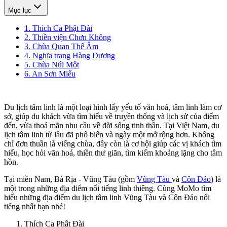
Mục lục
1. Thích Ca Phật Đài
2. Thiền viện Chơn Không
3. Chùa Quan Thế Âm
4. Nghĩa trang Hàng Dương
5. Chùa Núi Một
6. An Sơn Miếu
Du lịch tâm linh là một loại hình lấy yếu tố văn hoá, tâm linh làm cơ
sở, giúp du khách vừa tìm hiểu về truyền thống và lịch sử của điểm
đến, vừa thoả mãn nhu cầu về đời sống tinh thần. Tại Việt Nam, du
lịch tâm linh từ lâu đã phổ biến và ngày một mở rộng hơn. Không
chỉ đơn thuần là viếng chùa, đây còn là cơ hội giúp các vị khách tìm
hiểu, học hỏi văn hoá, thiền thư giãn, tìm kiếm khoảng lặng cho tâm
hồn.
Tại miền Nam, Bà Rịa - Vũng Tàu (gồm
Vũng Tàu
và
Côn Đảo
) là
một trong những địa điểm nổi tiếng linh thiêng. Cùng MoMo tìm
hiểu những địa điểm du lịch tâm linh Vũng Tàu và Côn Đảo nổi
tiếng nhất bạn nhé!
Thích Ca Phật Đài