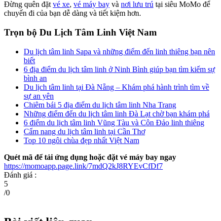
Đừng quên đặt
vé xe
,
vé máy bay
và
nơi lưu trú
tại siêu MoMo để
chuyến đi của bạn dễ dàng và tiết kiệm hơn.
Trọn bộ Du Lịch Tâm Linh Việt Nam
Du lịch tâm linh Sapa và những điểm đến linh thiêng bạn nên
biết
6 địa điểm du lịch tâm linh ở Ninh Bình giúp bạn tìm kiếm sự
bình an
Du lịch tâm linh tại Đà Nẵng – Khám phá hành trình tìm về
sự an yên
Chiêm bái 5 địa điểm du lịch tâm linh Nha Trang
Những điểm đến du lịch tâm linh Đà Lạt chờ bạn khám phá
6 điểm du lịch tâm linh Vũng Tàu và Côn Đảo linh thiêng
Cẩm nang du lịch tâm linh tại Cần Thơ
Top 10 ngôi chùa đẹp nhất Việt Nam
Quét mã để tải ứng dụng hoặc đặt vé máy bay ngay
https://momoapp.page.link/7mdQ2kJ8RYEvCfDf7
Đánh giá :
5
/
0