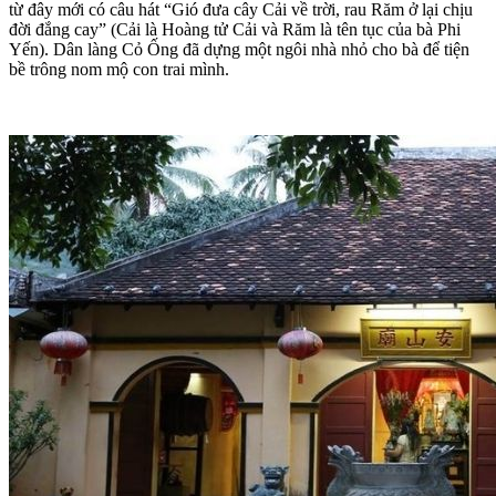
từ đây mới có câu hát “Gió đưa cây Cải về trời, rau Răm ở lại chịu
đời đắng cay” (Cải là Hoàng tử Cải và Răm là tên tục của bà Phi
Yến). Dân làng Cỏ Ống đã dựng một ngôi nhà nhỏ cho bà để tiện
bề trông nom mộ con trai mình.