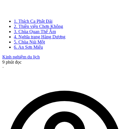
1. Thích Ca Phật Đài
2. Thiền viện Chơn Không
3. Chùa Quan Thế Âm
4. Nghĩa trang Hàng Dương
5. Chùa Núi Một
6. An Sơn Miếu
Kinh nghiệm du lịch
9
phút đọc
·