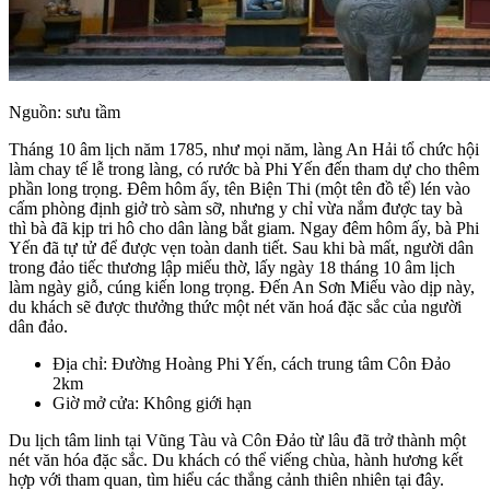
Nguồn: sưu tầm
Tháng 10 âm lịch năm 1785, như mọi năm, làng An Hải tổ chức hội
làm chay tế lễ trong làng, có rước bà Phi Yến đến tham dự cho thêm
phần long trọng. Đêm hôm ấy, tên Biện Thi (một tên đồ tể) lén vào
cấm phòng định giở trò sàm sỡ, nhưng y chỉ vừa nắm được tay bà
thì bà đã kịp tri hô cho dân làng bắt giam. Ngay đêm hôm ấy, bà Phi
Yến đã tự tử để được vẹn toàn danh tiết. Sau khi bà mất, người dân
trong đảo tiếc thương lập miếu thờ, lấy ngày 18 tháng 10 âm lịch
làm ngày giỗ, cúng kiến long trọng. Đến An Sơn Miếu vào dịp này,
du khách sẽ được thưởng thức một nét văn hoá đặc sắc của người
dân đảo.
Địa chỉ: Đường Hoàng Phi Yến, cách trung tâm Côn Đảo
2km
Giờ mở cửa: Không giới hạn
Du lịch tâm linh tại Vũng Tàu và Côn Đảo từ lâu đã trở thành một
nét văn hóa đặc sắc. Du khách có thể viếng chùa, hành hương kết
hợp với tham quan, tìm hiểu các thắng cảnh thiên nhiên tại đây.