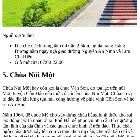
Nguồn: sưu tầm
Địa chỉ: Cách trung tâm thị trấn 2,5km, nghĩa trang Hàng
Dương nằm ngay ngã giao đường Nguyễn An Ninh và Lưu
Chí Hiếu
Giờ mở cửa: 07:00-22:00
5. Chùa Núi Một
Chùa Núi Một hay còn gọi là chùa Vân Sơn, do tọa lạc trên núi
Một, huyện Côn Đảo nên mới có cái tên chùa Núi Một. Chùa có vị
trí đắc địa khi lưng tựa núi, cổng hướng về phía vịnh Côn Sơn và hồ
sen An Hải.
Năm 1964, đế quốc Mỹ cho xây dựng chùa bằng hình thức khổ sai
lao động các tù nhân ở trại Phú Hải để phục vụ nhu cầu tín ngưỡng
tâm linh của gia đình và các quan chức binh sĩ trên đảo. Thực chất
ngôi chùa được xây lên còn vì mục đích mị dân, che mắt báo chí và
dư luận về sự tàn bạo trong việc cai trị tù nhân của đế quốc Mỹ. Sau