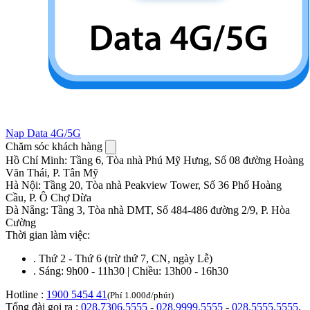
Nạp Data 4G/5G
Chăm sóc khách hàng
Hồ Chí Minh
:
Tầng 6, Tòa nhà Phú Mỹ Hưng, Số 08 đường Hoàng
Văn Thái, P. Tân Mỹ
Hà Nội
:
Tầng 20, Tòa nhà Peakview Tower, Số 36 Phố Hoàng
Cầu, P. Ô Chợ Dừa
Đà Nẵng
:
Tầng 3, Tòa nhà DMT, Số 484-486 đường 2/9, P. Hòa
Cường
Thời gian làm việc:
.
Thứ 2 - Thứ 6 (trừ thứ 7, CN, ngày Lễ)
.
Sáng: 9h00 - 11h30 | Chiều: 13h00 - 16h30
Hotline :
1900 5454 41
(Phí 1.000đ/phút)
Tổng đài gọi ra :
028.7306.5555
-
028.9999.5555
-
028.5555.5555
,