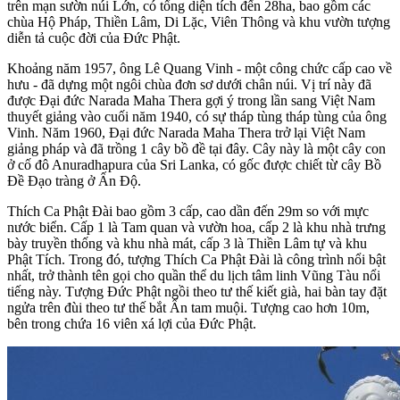
trên mạn sườn núi Lớn, có tổng diện tích đến 28ha, bao gồm các
chùa Hộ Pháp, Thiền Lâm, Di Lặc, Viên Thông và khu vườn tượng
diễn tả cuộc đời của Đức Phật.
Khoảng năm 1957, ông Lê Quang Vinh - một công chức cấp cao về
hưu - đã dựng một ngôi chùa đơn sơ dưới chân núi. Vị trí này đã
được Đại đức Narada Maha Thera gợi ý trong lần sang Việt Nam
thuyết giảng vào cuối năm 1940, có sự tháp tùng tháp tùng của ông
Vinh. Năm 1960, Đại đức Narada Maha Thera trở lại Việt Nam
giảng pháp và đã trồng 1 cây bồ đề tại đây. Cây này là một cây con
ở cố đô Anuradhapura của Sri Lanka, có gốc được chiết từ cây Bồ
Đề Đạo tràng ở Ấn Độ.
Thích Ca Phật Đài bao gồm 3 cấp, cao dần đến 29m so với mực
nước biển. Cấp 1 là Tam quan và vườn hoa, cấp 2 là khu nhà trưng
bày truyền thống và khu nhà mát, cấp 3 là Thiền Lâm tự và khu
Phật Tích. Trong đó, tượng Thích Ca Phật Đài là công trình nổi bật
nhất, trở thành tên gọi cho quần thể du lịch tâm linh Vũng Tàu nổi
tiếng này. Tượng Đức Phật ngồi theo tư thế kiết già, hai bàn tay đặt
ngửa trên đùi theo tư thế bắt Ấn tam muội. Tượng cao hơn 10m,
bên trong chứa 16 viên xá lợi của Đức Phật.