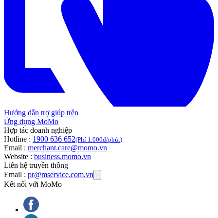
Hướng dẫn trợ giúp trên
Ứng dụng MoMo
Hợp tác doanh nghiệp
Hotline :
1900 636 652
(Phí 1.000đ/phút)
Email :
merchant.care@momo.vn
Website :
business.momo.vn
Liên hệ truyền thông
Email :
pr@mservice.com.vn
Kết nối với MoMo