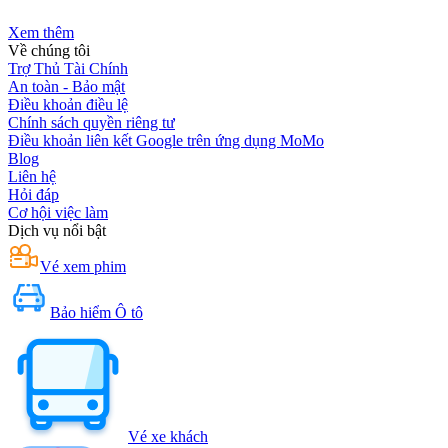
Xem thêm
Về chúng tôi
Trợ Thủ Tài Chính
An toàn - Bảo mật
Điều khoản điều lệ
Chính sách quyền riêng tư
Điều khoản liên kết Google trên ứng dụng MoMo
Blog
Liên hệ
Hỏi đáp
Cơ hội việc làm
Dịch vụ nổi bật
Vé xem phim
Bảo hiểm Ô tô
Vé xe khách