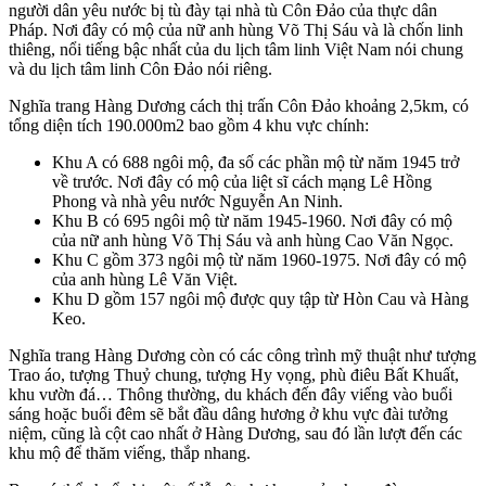
người dân yêu nước bị tù đày tại nhà tù Côn Đảo của thực dân
Pháp. Nơi đây có mộ của nữ anh hùng Võ Thị Sáu và là chốn linh
thiêng, nổi tiếng bậc nhất của du lịch tâm linh Việt Nam nói chung
và du lịch tâm linh Côn Đảo nói riêng.
Nghĩa trang Hàng Dương cách thị trấn Côn Đảo khoảng 2,5km, có
tổng diện tích 190.000m2 bao gồm 4 khu vực chính:
Khu A có 688 ngôi mộ, đa số các phần mộ từ năm 1945 trở
về trước. Nơi đây có mộ của liệt sĩ cách mạng Lê Hồng
Phong và nhà yêu nước Nguyễn An Ninh.
Khu B có 695 ngôi mộ từ năm 1945-1960. Nơi đây có mộ
của nữ anh hùng Võ Thị Sáu và anh hùng Cao Văn Ngọc.
Khu C gồm 373 ngôi mộ từ năm 1960-1975. Nơi đây có mộ
của anh hùng Lê Văn Việt.
Khu D gồm 157 ngôi mộ được quy tập từ Hòn Cau và Hàng
Keo.
Nghĩa trang Hàng Dương còn có các công trình mỹ thuật như tượng
Trao áo, tượng Thuỷ chung, tượng Hy vọng, phù điêu Bất Khuất,
khu vườn đá… Thông thường, du khách đến đây viếng vào buổi
sáng hoặc buổi đêm sẽ bắt đầu dâng hương ở khu vực đài tưởng
niệm, cũng là cột cao nhất ở Hàng Dương, sau đó lần lượt đến các
khu mộ để thăm viếng, thắp nhang.