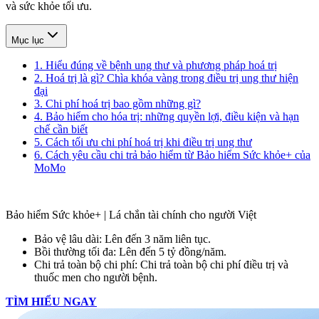
và sức khỏe tối ưu.
Mục lục
1. Hiểu đúng về bệnh ung thư và phương pháp hoá trị
2. Hoá trị là gì? Chìa khóa vàng trong điều trị ung thư hiện
đại
3. Chi phí hoá trị bao gồm những gì?
4. Bảo hiểm cho hóa trị: những quyền lợi, điều kiện và hạn
chế cần biết
5. Cách tối ưu chi phí hoá trị khi điều trị ung thư
6. Cách yêu cầu chi trả bảo hiểm từ Bảo hiểm Sức khỏe+ của
MoMo
Bảo hiểm Sức khỏe+ | Lá chắn tài chính cho người Việt
Bảo vệ lâu dài: Lên đến 3 năm liên tục.
Bồi thường tối đa: Lên đến 5 tỷ đồng/năm.
Chi trả toàn bộ chi phí: Chi trả toàn bộ chi phí điều trị và
thuốc men cho người bệnh.
TÌM HIỂU NGAY