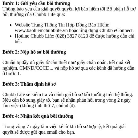
Bước 1: Gửi yêu cầu bồi thường
Thông báo yêu cầu giải quyết quyền lợi bảo hiểm tới Bộ phận hỗ trợ
bồi thường của Chubb Life qua:
Website Trang Thông Tin Hợp Đồng Bảo Hiểm:
www.baohiemchubblife.vn hoặc ứng dụng Chubb eConnect.
Hotline Chubb Life: (028) 3827 8123 để được hướng dẫn chi
tiết.
Bước 2: Nộp hồ sơ bồi thường
Chuẩn bị đầy đủ giấy tờ cần thiết như giấy chẩn đoán, kết quả xét
nghiệm, CMND/CCCD... và nộp hồ sơ qua các kênh đã hướng dẫn
ở bước 1.
Bước 3: Thẩm định hồ sơ
Chubb Life sẽ kiểm tra và đánh giá hồ sơ bồi thường trên hệ thống.
Nếu cần bổ sung giấy tờ, bạn sẽ nhận phản hồi trong vòng 2 ngày
làm việc (không tính thứ 7, chủ nhật).
Bước 4: Nhận kết quả bồi thường
Trong vòng 7 ngày làm việc kể từ khi hồ sơ hợp lệ, kết quả giải
quyết sẽ được gửi qua email cho bạn.