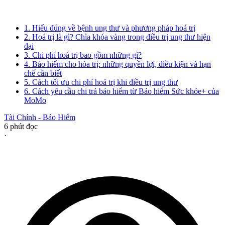
1. Hiểu đúng về bệnh ung thư và phương pháp hoá trị
2. Hoá trị là gì? Chìa khóa vàng trong điều trị ung thư hiện
đại
3. Chi phí hoá trị bao gồm những gì?
4. Bảo hiểm cho hóa trị: những quyền lợi, điều kiện và hạn
chế cần biết
5. Cách tối ưu chi phí hoá trị khi điều trị ung thư
6. Cách yêu cầu chi trả bảo hiểm từ Bảo hiểm Sức khỏe+ của
MoMo
Tài Chính - Bảo Hiểm
6
phút đọc
·