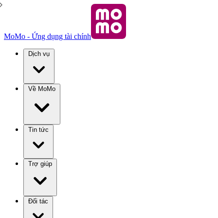
MoMo - Ứng dụng tài chính
Dịch vụ
Về MoMo
Tin tức
Trợ giúp
Đối tác