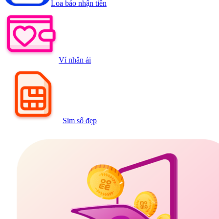
Loa báo nhận tiền
Ví nhân ái
Sim số đẹp