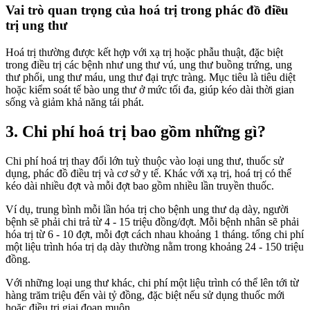
Vai trò quan trọng của hoá trị trong phác đồ điều
trị ung thư
Hoá trị thường được kết hợp với xạ trị hoặc phẫu thuật, đặc biệt
trong điều trị các bệnh như ung thư vú, ung thư buồng trứng, ung
thư phổi, ung thư máu, ung thư đại trực tràng. Mục tiêu là tiêu diệt
hoặc kiểm soát tế bào ung thư ở mức tối đa, giúp kéo dài thời gian
sống và giảm khả năng tái phát.
3. Chi phí hoá trị bao gồm những gì?
Chi phí hoá trị thay đổi lớn tuỳ thuộc vào loại ung thư, thuốc sử
dụng, phác đồ điều trị và cơ sở y tế. Khác với xạ trị, hoá trị có thể
kéo dài nhiều đợt và mỗi đợt bao gồm nhiều lần truyền thuốc.
Ví dụ, trung bình mỗi lần hóa trị cho bệnh ung thư dạ dày, người
bệnh sẽ phải chi trả từ 4 - 15 triệu đồng/đợt. Mỗi bệnh nhân sẽ phải
hóa trị từ 6 - 10 đợt, mỗi đợt cách nhau khoảng 1 tháng. tổng chi phí
một liệu trình hóa trị dạ dày thường nằm trong khoảng 24 - 150 triệu
đồng.
Với những loại ung thư khác, chi phí một liệu trình có thể lên tới từ
hàng trăm triệu đến vài tỷ đồng, đặc biệt nếu sử dụng thuốc mới
hoặc điều trị giai đoạn muộn.