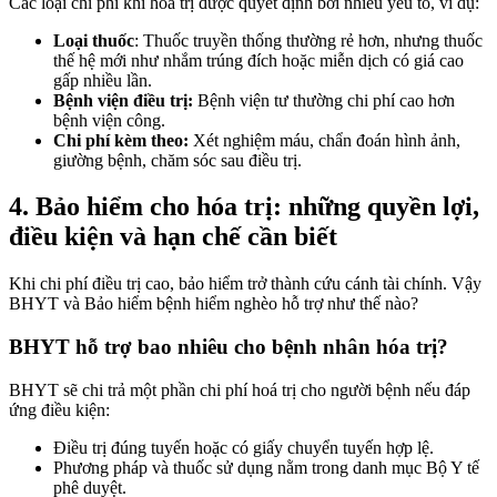
Các loại chi phí khi hóa trị được quyết định bởi nhiều yếu tố, ví dụ:
Loại thuốc
: Thuốc truyền thống thường rẻ hơn, nhưng thuốc
thế hệ mới như nhắm trúng đích hoặc miễn dịch có giá cao
gấp nhiều lần.
Bệnh viện điều trị:
Bệnh viện tư thường chi phí cao hơn
bệnh viện công.
Chi phí kèm theo:
Xét nghiệm máu, chẩn đoán hình ảnh,
giường bệnh, chăm sóc sau điều trị.
4. Bảo hiểm cho hóa trị: những quyền lợi,
điều kiện và hạn chế cần biết
Khi chi phí điều trị cao, bảo hiểm trở thành cứu cánh tài chính. Vậy
BHYT và Bảo hiểm bệnh hiểm nghèo hỗ trợ như thế nào?
BHYT hỗ trợ bao nhiêu cho bệnh nhân hóa trị?
BHYT sẽ chi trả một phần chi phí hoá trị cho người bệnh nếu đáp
ứng điều kiện:
Điều trị đúng tuyến hoặc có giấy chuyển tuyến hợp lệ.
Phương pháp và thuốc sử dụng nằm trong danh mục Bộ Y tế
phê duyệt.