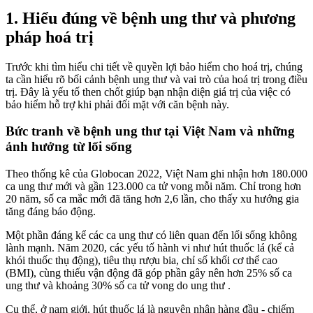
1. Hiểu đúng về bệnh ung thư và phương
pháp hoá trị
Trước khi tìm hiểu chi tiết về quyền lợi bảo hiểm cho hoá trị, chúng
ta cần hiểu rõ bối cảnh bệnh ung thư và vai trò của hoá trị trong điều
trị. Đây là yếu tố then chốt giúp bạn nhận diện giá trị của việc có
bảo hiểm hỗ trợ khi phải đối mặt với căn bệnh này.
Bức tranh về bệnh ung thư tại Việt Nam và những
ảnh hưởng từ lối sống
Theo thống kê của Globocan 2022, Việt Nam ghi nhận hơn 180.000
ca ung thư mới và gần 123.000 ca tử vong mỗi năm. Chỉ trong hơn
20 năm, số ca mắc mới đã tăng hơn 2,6 lần, cho thấy xu hướng gia
tăng đáng báo động.
Một phần đáng kể các ca ung thư có liên quan đến lối sống không
lành mạnh. Năm 2020, các yếu tố hành vi như hút thuốc lá (kể cả
khói thuốc thụ động), tiêu thụ rượu bia, chỉ số khối cơ thể cao
(BMI), cùng thiếu vận động đã góp phần gây nên hơn 25% số ca
ung thư và khoảng 30% số ca tử vong do ung thư .
Cụ thể, ở nam giới, hút thuốc lá là nguyên nhân hàng đầu - chiếm