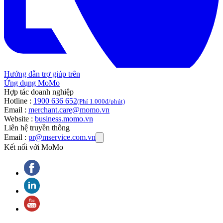
Hướng dẫn trợ giúp trên
Ứng dụng MoMo
Hợp tác doanh nghiệp
Hotline :
1900 636 652
(Phí 1.000đ/phút)
Email :
merchant.care@momo.vn
Website :
business.momo.vn
Liên hệ truyền thông
Email :
pr@mservice.com.vn
Kết nối với MoMo