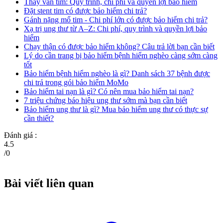
Thay van tim: Quy trình, chi phí và quyền lợi bảo hiểm
Đặt stent tim có được bảo hiểm chi trả?
Gánh nặng mổ tim - Chi phí lớn có được bảo hiểm chi trả?
Xạ trị ung thư từ A–Z: Chi phí, quy trình và quyền lợi bảo
hiểm
Chạy thận có được bảo hiểm không? Câu trả lời bạn cần biết
Lý do cần trang bị bảo hiểm bệnh hiểm nghèo càng sớm càng
tốt
Bảo hiểm bệnh hiểm nghèo là gì? Danh sách 37 bệnh được
chi trả trong gói bảo hiểm MoMo
Bảo hiểm tai nạn là gì? Có nên mua bảo hiểm tai nạn?
7 triệu chứng báo hiệu ung thư sớm mà bạn cần biết
Bảo hiểm ung thư là gì? Mua bảo hiểm ung thư có thực sự
cần thiết?
Đánh giá :
4.5
/
0
Bài viết liên quan