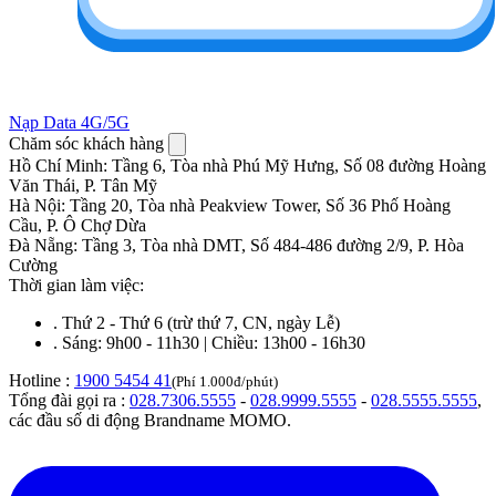
Nạp Data 4G/5G
Chăm sóc khách hàng
Hồ Chí Minh
:
Tầng 6, Tòa nhà Phú Mỹ Hưng, Số 08 đường Hoàng
Văn Thái, P. Tân Mỹ
Hà Nội
:
Tầng 20, Tòa nhà Peakview Tower, Số 36 Phố Hoàng
Cầu, P. Ô Chợ Dừa
Đà Nẵng
:
Tầng 3, Tòa nhà DMT, Số 484-486 đường 2/9, P. Hòa
Cường
Thời gian làm việc:
.
Thứ 2 - Thứ 6 (trừ thứ 7, CN, ngày Lễ)
.
Sáng: 9h00 - 11h30 | Chiều: 13h00 - 16h30
Hotline :
1900 5454 41
(Phí 1.000đ/phút)
Tổng đài gọi ra :
028.7306.5555
-
028.9999.5555
-
028.5555.5555
,
các đầu số di động Brandname MOMO.