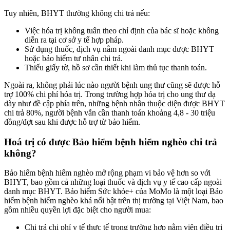
Tuy nhiên, BHYT thường không chi trả nếu:
Việc hóa trị không tuân theo chỉ định của bác sĩ hoặc không
diễn ra tại cơ sở y tế hợp pháp.
Sử dụng thuốc, dịch vụ nằm ngoài danh mục được BHYT
hoặc bảo hiểm tư nhân chi trả.
Thiếu giấy tờ, hồ sơ cần thiết khi làm thủ tục thanh toán.
Ngoài ra, không phải lúc nào người bệnh ung thư cũng sẽ được hỗ
trợ 100% chi phí hóa trị. Trong trường hợp hóa trị cho ung thư dạ
dày như đề cập phía trên, những bệnh nhân thuộc diện được BHYT
chi trả 80%, người bệnh vẫn cần thanh toán khoảng 4,8 - 30 triệu
đồng/đợt sau khi được hỗ trợ từ bảo hiểm.
Hoá trị có được Bảo hiểm bệnh hiểm nghèo chi trả
không?
Bảo hiểm bệnh hiểm nghèo mở rộng phạm vi bảo vệ hơn so với
BHYT, bao gồm cả những loại thuốc và dịch vụ y tế cao cấp ngoài
danh mục BHYT. Bảo hiểm Sức khỏe+ của MoMo là một loại Bảo
hiểm bệnh hiểm nghèo khá nổi bật trên thị trường tại Việt Nam, bao
gồm nhiều quyền lợi đặc biệt cho người mua:
Chi trả chi phí y tế thực tế trong trường hợp nằm viện điều trị